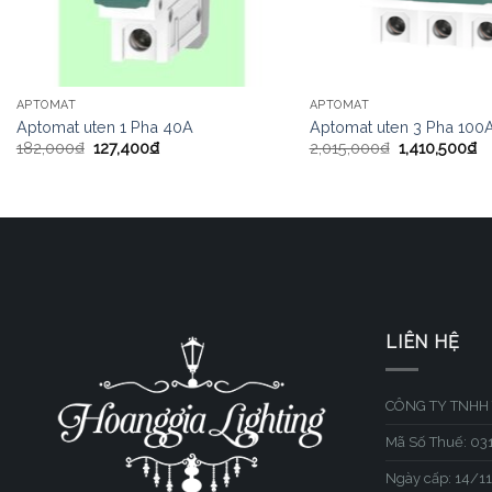
APTOMAT
APTOMAT
Aptomat uten 1 Pha 40A
Aptomat uten 3 Pha 100
182,000
₫
127,400
₫
2,015,000
₫
1,410,500
₫
LIÊN HỆ
CÔNG TY TNHH 
Mã Số Thuế: 0
Ngày cấp: 14/1