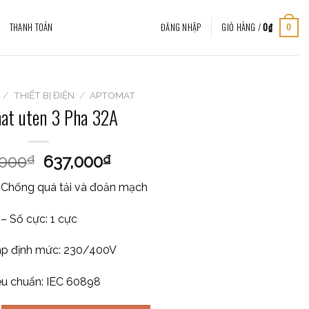
THANH TOÁN
ĐĂNG NHẬP
GIỎ HÀNG /
0
₫
0
/
THIẾT BỊ ĐIỆN
/
APTOMAT
at uten 3 Pha 32A
,000
637,000
₫
₫
 Chống quá tải và đoản mạch
– Số cực: 1 cực
áp định mức: 230/400V
êu chuẩn: IEC 60898