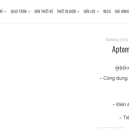
RÍ
QUẠT TRẦN
ĐÈN THIẾT KẾ
THIẾT BỊ ĐIỆN
ĐÈN LED
BLOG
GIỎ HÀNG
TRANG CHỦ
Aptom
910
– Công dụng:
– Điện 
– Ti