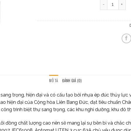
Aptomat uten 3
MÔ TẢ
ĐÁNH GIÁ (0)
 sang trọng, hiện đại và có cấu tạo bởi nhựa ép đúc thủy lực
cao hiện đại của Cộng hòa Liên Bang Đức, đạt tiêu chuẩn C
ác công trình biệt thự sang trọng, các khu nghỉ dưỡng, khu đô 
lõi đồng chất lượng cao nên sẽ mang lại sự bền bỉ và chắc 
007, IEC61008. Aptomat UTEN 3 cực 63A chủ yếu được dùng đ