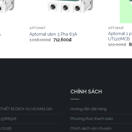
APTOMAT
APTOMAT
Aptomat 1 
A
Aptomat uten 3 Pha 63A
UT120MCB
1,018,000
₫
712,600
₫
122,000
₫
8
CHÍNH SÁCH
THIẾT BỊ DỊCH VỤ HOÀNG GIA
Hướng dẫn đặt hàng
315388516
Phương thức thanh toán
1/2018
Chính sách vận chuyển