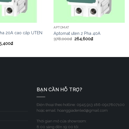
APTOMAT
pha 20A cao cấp UTEN
Aptomat uten 2 Pha 40A
378,000
₫
264,600
₫
5,400
₫
BẠN CẦN HỖ TRỢ?
Điện thoại theo hotline: 0945.913.186-0917807100
hoặc email: hoanggiadenled@gmail.com
Thời gian mở cửa showroom:
8:00 sáng đến 19:00 tối