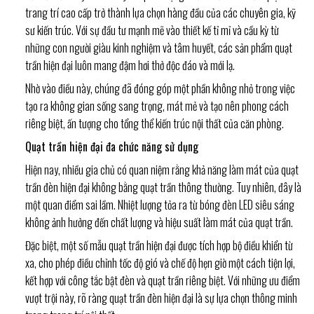
trang trí cao cấp trở thành lựa chọn hàng đầu của các chuyên gia, kỹ
sư kiến trúc. Với sự đầu tư mạnh mẽ vào thiết kế tỉ mỉ và cầu kỳ từ
những con người giàu kinh nghiệm và tâm huyết, các sản phẩm quạt
trần hiện đại luôn mang đậm hơi thở độc đáo và mới lạ.
Nhờ vào điều này, chúng đã đóng góp một phần không nhỏ trong việc
tạo ra không gian sống sang trọng, mát mẻ và tạo nên phong cách
riêng biệt, ấn tượng cho tổng thể kiến trúc nội thất của căn phòng.
Quạt trần hiện đại đa chức năng sử dụng
Hiện nay, nhiều gia chủ có quan niệm rằng khả năng làm mát của quạt
trần đèn hiện đại không bằng quạt trần thông thường. Tuy nhiên, đây là
một quan điểm sai lầm. Nhiệt lượng tỏa ra từ bóng đèn LED siêu sáng
không ảnh hưởng đến chất lượng và hiệu suất làm mát của quạt trần.
Đặc biệt, một số mẫu quạt trần hiện đại được tích hợp bộ điều khiển từ
xa, cho phép điều chỉnh tốc độ gió và chế độ hẹn giờ một cách tiện lợi,
kết hợp với công tắc bật đèn và quạt trần riêng biệt. Với những ưu điểm
vượt trội này, rõ ràng quạt trần đèn hiện đại là sự lựa chọn thông minh