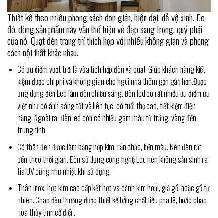
Thiết kế theo nhiều phong cách đơn giản, hiện đại, dễ vệ sinh. Do
đó, dòng sản phẩm này vẫn thể hiện vẻ đẹp sang trọng, quý phái
của nó. Quạt đèn trang trí thích hợp với nhiều không gian và phong
cách nội thất khác nhau.
Có ưu điểm vượt trội là vừa tích hợp đèn và quạt. Giúp khách hàng kiết
kiệm được chi phi và không gian cho ngôi nhà thêm gọn gàn hơn.Được
ứng dụng đèn Led làm đèn chiếu sáng. Đèn led có rất nhiều ưu điểm ưu
việt như có ánh sáng tốt và liên tục, có tuổi thọ cao, tiết kiệm điện
năng. Ngoài ra, Đèn led còn có nhiều gam màu từ trắng, vàng đến
trung tính.
Có thân đèn được làm bằng hợp kim, rắn chắc, bền màu. Nên đèn rất
bền theo thời gian. Đèn sử dụng công nghệ Led nên không sản sinh ra
tia UV cũng như nhiệt khi sử dụng.
Thân inox, hợp kim cao cấp kết hợp vs cánh kim hoại, giả gỗ, hoặc gỗ tự
nhiên. Chao đèn thường được thiết kế bằng chất liệu pha lê, hoặc chao
hòa thủy tinh cổ điển.