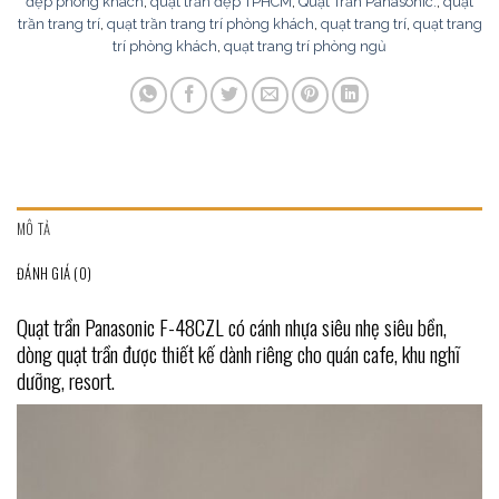
đẹp phòng khách
,
quạt trần đẹp TPHCM
,
Quạt Trần Panasonic.
,
quạt
trần trang trí
,
quạt trần trang trí phòng khách
,
quạt trang trí
,
quạt trang
trí phòng khách
,
quạt trang trí phòng ngủ
MÔ TẢ
ĐÁNH GIÁ (0)
Quạt trần Panasonic F-48CZL có cánh nhựa siêu nhẹ siêu bền,
dòng quạt trần được thiết kế dành riêng cho quán cafe, khu nghĩ
dưỡng, resort.