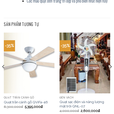
Các mẫu quạt đèn trang trí đẹp và phổ biến nhất hiện nay
SẢN PHẨM TƯƠNG TỰ
-35%
-35%
QUẠT TRẦN CÁNH GỖ
ĐÈN VÁCH
Quạt sạc điện và năng lượng
Quạt trần cánh gỗ QViFa-46
mặt trời QNL-07
8,300,000
₫
5,395,000
₫
4,000,000
₫
2,600,000
₫