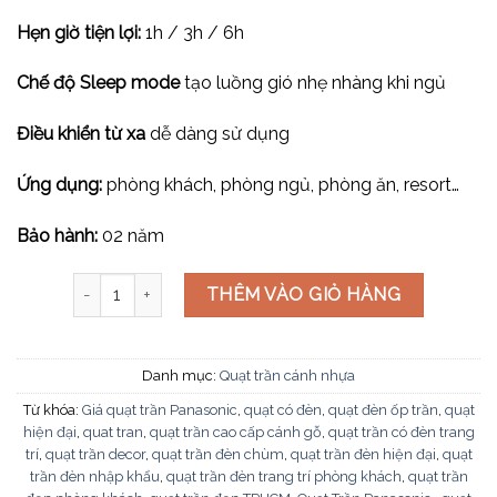
Hẹn giờ tiện lợi:
1h / 3h / 6h
Chế độ Sleep mode
tạo luồng gió nhẹ nhàng khi ngủ
Điều khiển từ xa
dễ dàng sử dụng
Ứng dụng:
phòng khách, phòng ngủ, phòng ăn, resort…
Bảo hành:
02 năm
Quạt trần Panasonic F-48CZL số lượng
THÊM VÀO GIỎ HÀNG
Danh mục:
Quạt trần cánh nhựa
Từ khóa:
Giá quạt trần Panasonic
,
quạt có đèn
,
quạt đèn ốp trần
,
quạt
hiện đại
,
quat tran
,
quạt trần cao cấp cánh gỗ
,
quạt trần có đèn trang
trí
,
quạt trần decor
,
quạt trần đèn chùm
,
quạt trần đèn hiện đại
,
quạt
trần đèn nhập khẩu
,
quạt trần đèn trang trí phòng khách
,
quạt trần