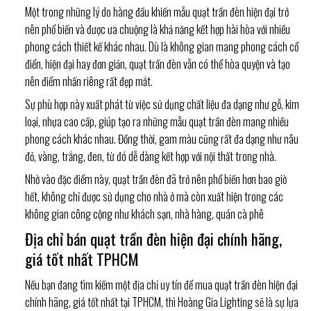
Một trong những lý do hàng đầu khiến mẫu quạt trần đèn hiện đại trở
nên phổ biến và được ưa chuộng là khả năng kết hợp hài hòa với nhiều
phong cách thiết kế khác nhau. Dù là không gian mang phong cách cổ
điển, hiện đại hay đơn giản, quạt trần đèn vẫn có thể hòa quyện và tạo
nên điểm nhấn riêng rất đẹp mắt.
Sự phù hợp này xuất phát từ việc sử dụng chất liệu đa dạng như gỗ, kim
loại, nhựa cao cấp, giúp tạo ra những mẫu quạt trần đèn mang nhiều
phong cách khác nhau. Đồng thời, gam màu cũng rất đa dạng như nâu
đỏ, vàng, trắng, đen, từ đó dễ dàng kết hợp với nội thất trong nhà.
Nhờ vào đặc điểm này, quạt trần đèn đã trở nên phổ biến hơn bao giờ
hết, không chỉ được sử dụng cho nhà ở mà còn xuất hiện trong các
không gian công cộng như khách sạn, nhà hàng, quán cà phê
Địa chỉ bán quạt trần đèn hiện đại chính hãng,
giá tốt nhất TPHCM
Nếu bạn đang tìm kiếm một địa chỉ uy tín để mua quạt trần đèn hiện đại
chính hãng, giá tốt nhất tại TPHCM, thì Hoàng Gia Lighting sẽ là sự lựa