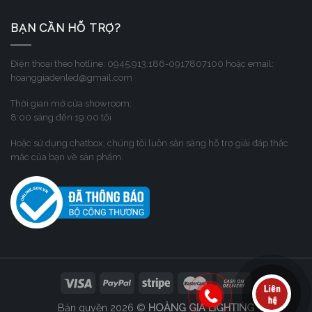
BẠN CẦN HỖ TRỢ?
Điện thoại theo hotline: 0945.913.186-0917807100 hoặc email:
hoanggiadenled@gmail.com
Thời gian mở cửa showroom:
8:00 sáng đến 19:00 tối
Hoặc sử dụng chatbox, chúng tôi luôn sẳn sàng hỗ trợ giải đáp thắc
mắc của bạn về sản phẩm.
Bản quyền 2026 ©
HOÀNG GIA LIGHTING