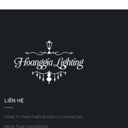
LIÊN HỆ
CÔNG TY TNHH THIẾT BỊ DỊCH VỤ HOÀNG GIA
Mã Số Thuế: 0315388516