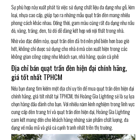
Sự phù hợp này xuất phát từ việc sử dụng chất liệu đa dạng như gỗ, kim
loại, nhựa cao cấp, giúp tạo ra những mẫu quạt trần đèn mang nhiều
phong cách khác nhau. Đồng thời, gam màu cũng rất đa dạng như nâu
đỏ, vàng, trắng, đen, từ đó dễ dàng kết hợp với nội thất trong nhà.
Nhờ vào đặc điểm này, quạt trần đèn đã trở nên phổ biến hơn bao giờ
hết, không chỉ được sử dụng cho nhà ở mà còn xuất hiện trong các
không gian công cộng như khách sạn, nhà hàng, quán cà phê
Địa chỉ bán quạt trần đèn hiện đại chính hãng,
giá tốt nhất TPHCM
Nếu bạn đang tìm kiếm một địa chỉ uy tín để mua quạt trần đèn hiện đại
chính hãng, giá tốt nhất tại TPHCM, thì Hoàng Gia Lighting sẽ là sự lựa
chọn hàng đầu dành cho bạn. Với nhiều năm kinh nghiệm trong lĩnh vực
cung cấp đèn trang trí và quạt trần đèn hiện đại, Hoàng Gia Lighting
cam kết mang đến cho khách hàng những sản phẩm chất lượng, đa
dạng về mẫu mã và giá cả cạnh tranh nhất trên thị trường.