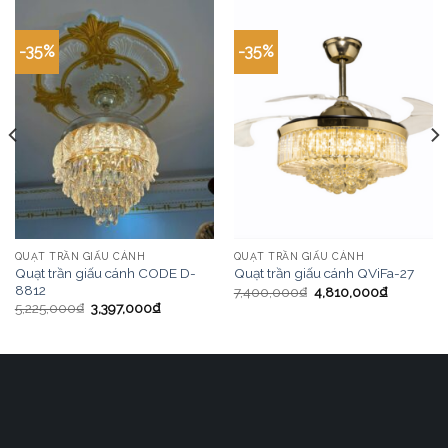
-35%
-35%
QUẠT TRẦN GIẤU CÁNH
QUẠT TRẦN GIẤU CÁNH
Quạt trần giấu cánh CODE D-
Quạt trần giấu cánh QViFa-27
8812
7,400,000
₫
4,810,000
₫
5,225,000
₫
3,397,000
₫