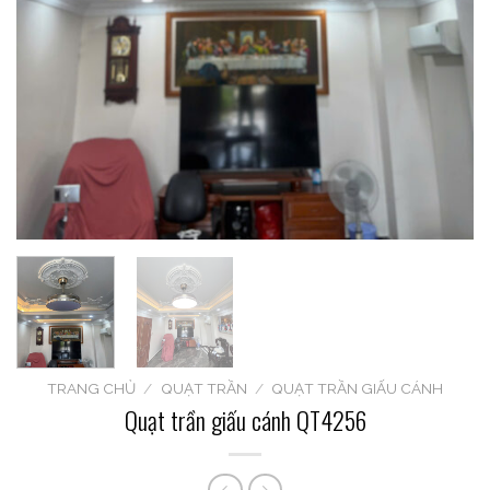
TRANG CHỦ
/
QUẠT TRẦN
/
QUẠT TRẦN GIẤU CÁNH
Quạt trần giấu cánh QT4256