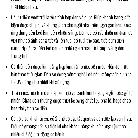
thất khác nhau.
Có ưu điểm vượt trội là vừa tích hợp đèn và quạt. Giúp khách hàng kiết
kiệm được chi phi và không gian cho ngôi nhà thêm gọn gàn hơn.Được
ứng dụng đèn Led làm đèn chiếu sáng. Đèn led có rất nhiều ưu điểm ưu
việt như có ánh sáng tốt và liên tục, có tuổi thọ cao, tiết kiệm điện
năng. Ngoài ra, Đèn led còn có nhiều gam màu từ trắng, vàng đến
trung tính.
Có thân đèn được làm bằng hợp kim, rắn chắc, bền màu. Nên đèn rất
bền theo thời gian. Đèn sử dụng công nghệ Led nên không sản sinh ra
tia UV cũng như nhiệt khi sử dụng.
Thân inox, hợp kim cao cấp kết hợp vs cánh kim hoại, giả gỗ, hoặc gỗ tự
nhiên. Chao đèn thường được thiết kế bằng chất liệu pha lê, hoặc chao
hòa thủy tinh cổ điển.
Có bộ điều khiển từ xa, có 2 chế độ bật tắt quạt và đèn độc lập với nhau.
Điều này mang đến sự tiện lợi cho khách hàng khi sử dụng. Quạt có
nhiều chế độ gió, động cơ bền bỉ.