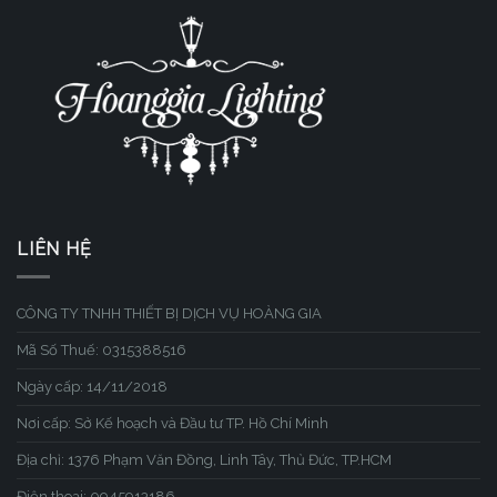
LIÊN HỆ
CÔNG TY TNHH THIẾT BỊ DỊCH VỤ HOÀNG GIA
Mã Số Thuế: 0315388516
Ngày cấp: 14/11/2018
Nơi cấp: Sở Kế hoạch và Đầu tư TP. Hồ Chí Minh
Địa chỉ: 1376 Phạm Văn Đồng, Linh Tây, Thủ Đức, TP.HCM
Điện thoại: 0945913186