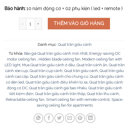
Bảo hành:
10 năm động cơ + 02 phụ kiện ( led + remote )
Quạt trần giấu cánh QT4256 số lượng
THÊM VÀO GIỎ HÀNG
Danh mục:
Quạt trần giấu cánh
Từ khóa:
Báo giá Quạt trần giấu cánh mới nhất
,
Energy-saving DC
motor ceiling fan.
,
Hidden blade ceiling fan
,
Modern ceiling fan with
LED light
,
Mua Quạt trần giấu cánh ở đâu
,
Quạt trần cánh ẩn
,
Quạt trần
cánh xòe cụp
,
Quạt trần cụp cánh
,
Quạt trần giấu cánh
,
Quạt trần giấu
cánh cao cấp
,
Quạt trần giấu cánh cho chung cư
,
Quạt trần giấu cánh
có đèn led
,
Quạt trần giấu cánh điều khiển từ xa
,
Quạt trần giấu cánh
động cơ DC
,
Quạt trần giấu cánh giá bao nhiêu
,
Quạt trần giấu cánh
tiết kiệm điện
,
Quạt trần giấu cánh trần thấp
,
Quạt trần thu cánh
,
Retractable ceiling fan
,
Smart ceiling fan with remote control
,
Space-
saving ceiling fan for apartments