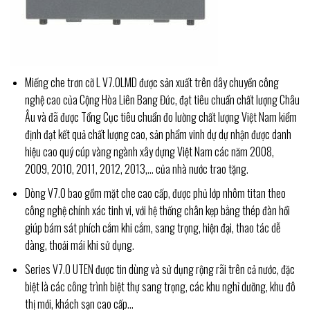
Miếng che trơn cỡ L V7.0LMD được sản xuất trên dây chuyền công
nghệ cao của Cộng Hòa Liên Bang Đức, đạt tiêu chuẩn chất lượng Châu
Âu và đã được Tổng Cục tiêu chuẩn đo lường chất lượng Việt Nam kiểm
định đạt kết quả chất lượng cao, sản phẩm vinh dự dự nhận được danh
hiệu cao quý cúp vàng ngành xây dựng Việt Nam các năm 2008,
2009, 2010, 2011, 2012, 2013,… của nhà nước trao tặng.
Dòng V7.0 bao gồm
mặt che cao cấp, được phủ lớp nhôm titan theo
công nghệ chính xác tinh vi, với hệ thống chân kẹp bằng thép đàn hồi
giúp bám sát phích cắm khi cắm, sang trọng, hiện đại, thao tác dễ
dàng, thoải mái khi sử dụng.
Series V7.0 UTEN được tin dùng và sử dụng rộng rãi trên cả nước, đặc
biệt là các công trình biệt thự sang trọng, các khu nghỉ dưỡng, khu đô
thị mới, khách sạn cao cấp…