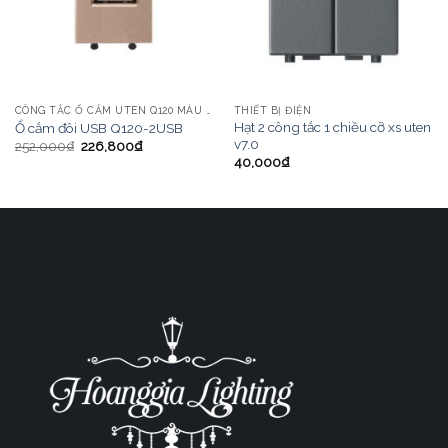
CÔNG TẮC Ổ CẮM UTEN Q120 MÀU VÀNG
THIẾT BỊ ĐIỆN
Hạt 2 công tắc 1 chiều cỡ xs uten
Ổ cắm đôi USB Q120-2USB
v7.0
252,000
₫
226,800
₫
40,000
₫