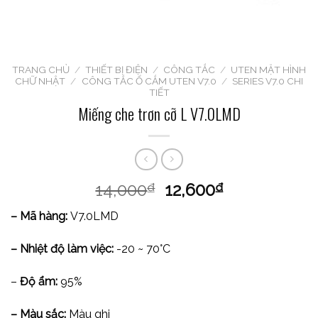
TRANG CHỦ
/
THIẾT BỊ ĐIỆN
/
CÔNG TẮC
/
UTEN MẶT HÌNH
CHỮ NHẬT
/
CÔNG TẮC Ổ CẮM UTEN V7.0
/
SERIES V7.0 CHI
TIẾT
Miếng che trơn cỡ L V7.0LMD
14,000
12,600
₫
₫
– Mã hàng:
V7.0LMD
– Nhiệt độ làm việc:
-20 ~ 70°C
–
Độ ẩm:
95%
– Màu sắc:
Màu ghi