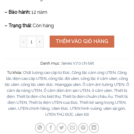
– Bảo hành:
12 năm
– Trạng thái:
Còn hàng
Miếng che trơn cỡ L V7.0LMD số lượng
THÊM VÀO GIỎ HÀNG
Danh mục:
Series V7.0 chi tiết
Từ khóa:
Chất lượng cao cấp từ Đức
,
Công tắc cảm ứng UTEN
,
Công
tắc điện cao cấp UTEN
,
công tắc đôi uten
,
công tắc ổ cắm uten
,
công
tắc uten
,
công tắc uten đức
,
Hoanggia uten
,
Ổ cắm âm tường UTEN
,
Ổ
cắm đa năng UTEN
,
Ổ cắm điện âm sàn UTEN
,
ổ cắm uten
,
Thiết bị
điện
,
Thiết bị điện cho biệt thự
,
Thiết bị điện chuẩn châu Âu
,
Thiết bị
điện UTEN
,
Thiết bị điện UTEN của Đức
,
Thiết kế sang trọng UTEN
,
uten
,
UTEN chính hãng
,
Uten Đức
,
UTEN hình vuông
,
uten sài gòn
,
UTEN THỦ ĐỨC
,
uten tốt