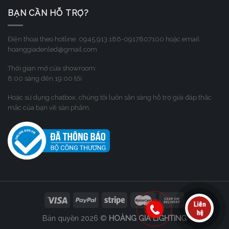
BẠN CẦN HỖ TRỢ?
Điện thoại theo hotline: 0945.913.186-0917807100 hoặc email:
hoanggiadenled@gmail.com
Thời gian mở cửa showroom:
8:00 sáng đến 19:00 tối
Hoặc sử dụng chatbox, chúng tôi luôn sẳn sàng hỗ trợ giải đáp thắc
mắc của bạn về sản phẩm.
Bản quyền 2026 ©
HOÀNG GIA LIGHTING