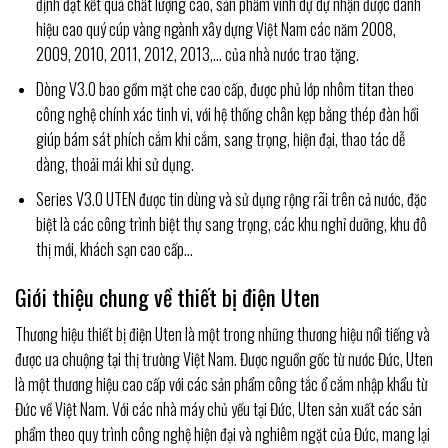
định đạt kết quả chất lượng cao, sản phẩm vinh dự dự nhận được danh
hiệu cao quý cúp vàng ngành xây dựng Việt Nam các năm 2008,
2009, 2010, 2011, 2012, 2013,… của nhà nước trao tặng.
Dòng V3.0 bao gồm
mặt che cao cấp, được phủ lớp nhôm titan theo
công nghệ chính xác tinh vi, với hệ thống chân kẹp bằng thép đàn hồi
giúp bám sát phích cắm khi cắm, sang trọng, hiện đại, thao tác dễ
dàng, thoải mái khi sử dụng.
Series V3.0 UTEN được tin dùng và sử dụng rộng rãi trên cả nước, đặc
biệt là các công trình biệt thự sang trọng, các khu nghỉ dưỡng, khu đô
thị mới, khách sạn cao cấp…
Giới thiệu chung về thiết bị điện Uten
Thương hiệu thiết bị điện Uten là một trong những thương hiệu nổi tiếng và
được ưa chuộng tại thị trường Việt Nam. Được nguồn gốc từ nước Đức, Uten
là một thương hiệu cao cấp với các sản phẩm công tắc ổ cắm nhập khẩu từ
Đức về Việt Nam. Với các nhà máy chủ yếu tại Đức, Uten sản xuất các sản
phẩm theo quy trình công nghệ hiện đại và nghiêm ngặt của Đức, mang lại