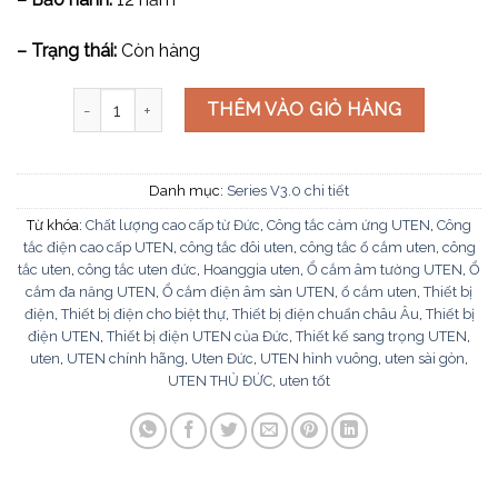
– Trạng thái:
Còn hàng
Mặt dùng cho át đôi V3.0-C20-2 số lượng
THÊM VÀO GIỎ HÀNG
Danh mục:
Series V3.0 chi tiết
Từ khóa:
Chất lượng cao cấp từ Đức
,
Công tắc cảm ứng UTEN
,
Công
tắc điện cao cấp UTEN
,
công tắc đôi uten
,
công tắc ổ cắm uten
,
công
tắc uten
,
công tắc uten đức
,
Hoanggia uten
,
Ổ cắm âm tường UTEN
,
Ổ
cắm đa năng UTEN
,
Ổ cắm điện âm sàn UTEN
,
ổ cắm uten
,
Thiết bị
điện
,
Thiết bị điện cho biệt thự
,
Thiết bị điện chuẩn châu Âu
,
Thiết bị
điện UTEN
,
Thiết bị điện UTEN của Đức
,
Thiết kế sang trọng UTEN
,
uten
,
UTEN chính hãng
,
Uten Đức
,
UTEN hình vuông
,
uten sài gòn
,
UTEN THỦ ĐỨC
,
uten tốt