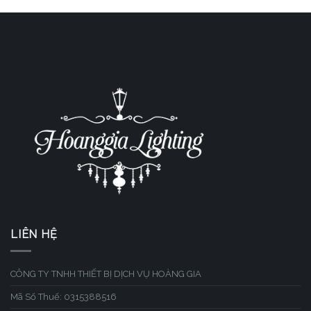
LIÊN HỆ
CÔNG TY TNHH THIẾT BỊ DỊCH VỤ HOÀNG GIA
Mã Số Thuế: 0315388516