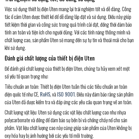
Việc sử dụng thiết bị điện Uten mang lại trải nghiệm tốt và dễ dàng. Công
tắc ổ cắm Uten được thiết kế để dễ dàng lắp đặt và sử dụng. Điều này giúp
tiết kiệm thời gian và công sức trong quá trình cài đặt, đồng thời đảm bảo
tính an toàn và tiện ích cho người dùng. Với các tính năng thông minh và
chất lượng cao, sản phẩm Uten sẽ mang đến sự tự tin và thoải mái cho bạn
khi sử dụng.
Đánh giá chất lượng của thiết bị điện Uten
Để đánh giá chất lượng của thiết bị điện Uten, chúng ta hãy xem xét một
số yếu tố quan trọng như:
Tiêu chuẩn an toàn: Thiết bị điện Uten tuân thủ các tiêu chuẩn an toàn
điện quốc tế như CE,
RoHS
, và
ISO 9001
. Điều này đảm bảo rằng sản phẩm
của Uten đã được kiểm tra và đáp ứng các yêu cầu quan trọng về an toàn.
Chất lượng vật liệu: Uten sử dụng các vật liệu chất lượng cao như nhựa
polycarbonate và đồng để đảm bảo sự bền bỉ và chống cháy nổ cho sản
phẩm. Vật liệu chất lượng cao này cũng giúp sản phẩm của Uten không bị
oxy hóa hay bị ảnh hưởng bởi các yếu tố môi trường.