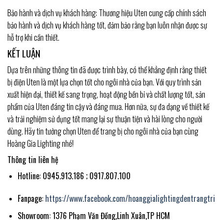
Bảo hành và dịch vụ khách hàng: Thương hiệu Uten cung cấp chính sách
bảo hành và dịch vụ khách hàng tốt, đảm bảo rằng bạn luôn nhận được sự
hỗ trợ khi cần thiết.
KẾT LUẬN
Dựa trên những thông tin đã được trình bày, có thể khẳng định rằng thiết
bị điện Uten là một lựa chọn tốt cho ngôi nhà của bạn. Với quy trình sản
xuất hiện đại, thiết kế sang trọng, hoạt động bền bỉ và chất lượng tốt, sản
phẩm của Uten đáng tin cậy và đáng mua. Hơn nữa, sự đa dạng về thiết kế
và trải nghiệm sử dụng tốt mang lại sự thuận tiện và hài lòng cho người
dùng. Hãy tin tưởng chọn Uten để trang bị cho ngôi nhà của bạn cùng
Hoàng Gia Lighting nhé!
Thông tin liên hệ
Hotline: 0945.913.186 ; 0917.807.100
Fanpage:
https://www.facebook.com/hoanggialightingdentrangtri
Showroom: 1376 Phạm Văn Đồng,Linh Xuân,TP HCM