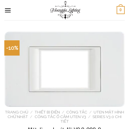
Skip
0
to
content
-10%
TRANG CHỦ
/
THIẾT BỊ ĐIỆN
/
CÔNG TẮC
/
UTEN MẶT HÌNH
CHỮ NHẬT
/
CÔNG TẮC Ổ CẮM UTEN V3
/
SERIES V3.0 CHI
TIẾT