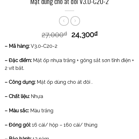
Mặt dùng cho át đôi V3.0-C20-2
27,000
24,300
₫
₫
– Mã hàng:
V3.0-C20-2
– Đặc điểm:
Mặt ốp nhựa trắng + gông sắt sơn tĩnh điện +
2 vít bắt.
– Công dụng:
Mặt ốp dùng cho át đôi .
– Chất liệu:
Nhựa
– Màu sắc:
Màu trắng
– Đóng gói:
16 cái/ hộp – 160 cái/ thùng
– Bảo hành:
12 năm