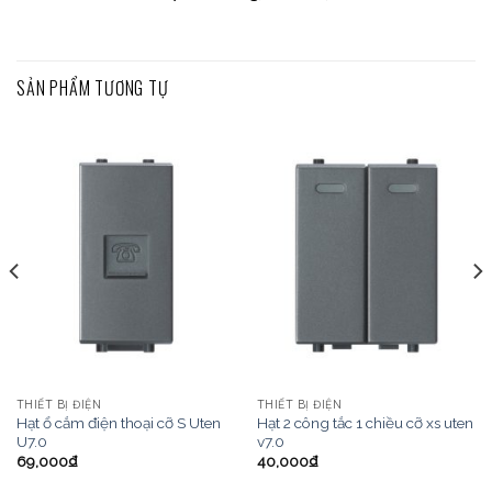
SẢN PHẨM TƯƠNG TỰ
THIẾT BỊ ĐIỆN
THIẾT BỊ ĐIỆN
Hạt ổ cắm điện thoại cỡ S Uten
Hạt 2 công tắc 1 chiều cỡ xs uten
U7.0
v7.0
69,000
₫
40,000
₫