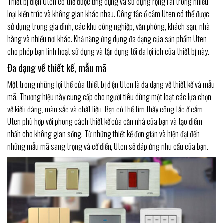
Thiết bị điện Uten có thể được ứng dụng và sử dụng rộng rãi trong nhiều
loại kiến trúc và không gian khác nhau. Công tắc ổ cắm Uten có thể được
sử dụng trong gia đình, các khu công nghiệp, văn phòng, khách sạn, nhà
hàng và nhiều nơi khác. Khả năng ứng dụng đa dạng của sản phẩm Uten
cho phép bạn linh hoạt sử dụng và tận dụng tối đa lợi ích của thiết bị này.
Đa dạng về thiết kế, mẫu mã
Một trong những lợi thế của thiết bị điện Uten là đa dạng về thiết kế và mẫu
mã. Thương hiệu này cung cấp cho người tiêu dùng một loạt các lựa chọn
về kiểu dáng, màu sắc và chất liệu. Bạn có thể tìm thấy công tắc ổ cắm
Uten phù hợp với phong cách thiết kế của căn nhà của bạn và tạo điểm
nhấn cho không gian sống. Từ những thiết kế đơn giản và hiện đại đến
những mẫu mã sang trọng và cổ điển, Uten sẽ đáp ứng nhu cầu của bạn.