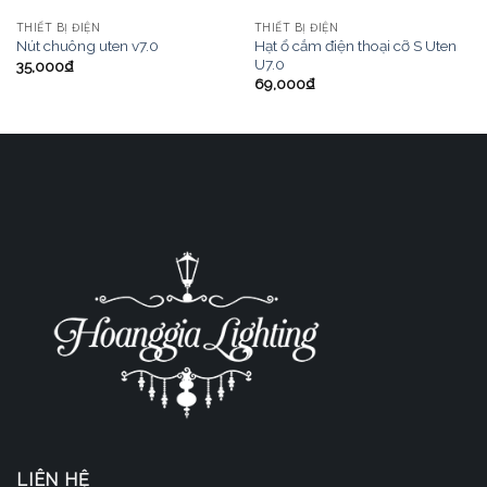
THIẾT BỊ ĐIỆN
THIẾT BỊ ĐIỆN
Hạt ổ cắm điện thoại cỡ S Uten
Nút chuông uten v7.0
U7.0
35,000
₫
69,000
₫
LIÊN HỆ