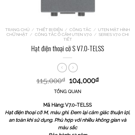
TRANG CHỦ
/
THIẾT BỊ ĐIỆN
/
CÔNG TẮC
/
UTEN MẶT HÌNH
CHỮ NHẬT
/
CÔNG TẮC Ổ CẮM UTEN V7.0
/
SERIES V7.0 CHI
TIẾT
Hạt điện thoại cỡ S V7.0-TELSS
115,000
104,000
₫
₫
TỔNG QUAN
Mã Hàng: V7.0-TELSS
Hạt điện thoại cỡ M, màu ghi. Đem lại cảm giác thuận lợi,
an toàn khi sử dụng. Phù hợp với nhiều không gian và
màu sắc