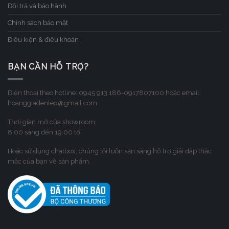
Đổi trả và bảo hành
Chính sách bảo mật
Điều kiện & điều khoản
BẠN CẦN HỖ TRỢ?
Điện thoại theo hotline: 0945.913.186-0917807100 hoặc email:
hoanggiadenled@gmail.com
Thời gian mở cửa showroom:
8:00 sáng đến 19:00 tối
Hoặc sử dụng chatbox, chúng tôi luôn sẳn sàng hỗ trợ giải đáp thắc
mắc của bạn về sản phẩm.