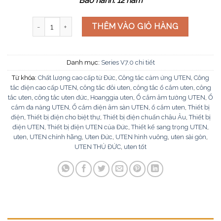
Bảo hành: 12 năm
Hạt điện thoại cỡ S V7.0-TELSS số lượng
THÊM VÀO GIỎ HÀNG
Danh mục:
Series V7.0 chi tiết
Từ khóa:
Chất lượng cao cấp từ Đức
,
Công tắc cảm ứng UTEN
,
Công
tắc điện cao cấp UTEN
,
công tắc đôi uten
,
công tắc ổ cắm uten
,
công
tắc uten
,
công tắc uten đức
,
Hoanggia uten
,
Ổ cắm âm tường UTEN
,
Ổ
cắm đa năng UTEN
,
Ổ cắm điện âm sàn UTEN
,
ổ cắm uten
,
Thiết bị
điện
,
Thiết bị điện cho biệt thự
,
Thiết bị điện chuẩn châu Âu
,
Thiết bị
điện UTEN
,
Thiết bị điện UTEN của Đức
,
Thiết kế sang trọng UTEN
,
uten
,
UTEN chính hãng
,
Uten Đức
,
UTEN hình vuông
,
uten sài gòn
,
UTEN THỦ ĐỨC
,
uten tốt