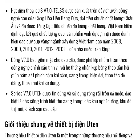
Hạt điện thoại cỡ S V7.0-TELSS được sản xuất trên dây chuyền công
nghệ cao của Cộng Hòa Liên Bang Đức, đạt tiêu chuẩn chất lượng Châu
Âu và đã được Tổng Cục tiêu chuẩn đo lường chất lượng Việt Nam kiểm
định đạt kết quả chất lượng cao, sản phẩm vinh dự dự nhận được danh
hiệu cao quý cúp vàng ngành xây dựng Việt Nam các năm 2008,
2009, 2010, 2011, 2012, 2013,… của nhà nước trao tặng.
Dòng V7.0 bao gồm
mặt che cao cấp, được phủ lớp nhôm titan theo
công nghệ chính xác tinh vi, với hệ thống chân kẹp bằng thép đàn hồi
giúp bám sát phích cắm khi cắm, sang trọng, hiện đại, thao tác dễ
dàng, thoải mái khi sử dụng.
Series V7.0 UTEN được tin dùng và sử dụng rộng rãi trên cả nước, đặc
biệt là các công trình biệt thự sang trọng, các khu nghỉ dưỡng, khu đô
thị mới, khách sạn cao cấp…
Giới thiệu chung về thiết bị điện Uten
Thương hiệu thiết bị điện Uten là một trong những thương hiệu nổi tiếng và