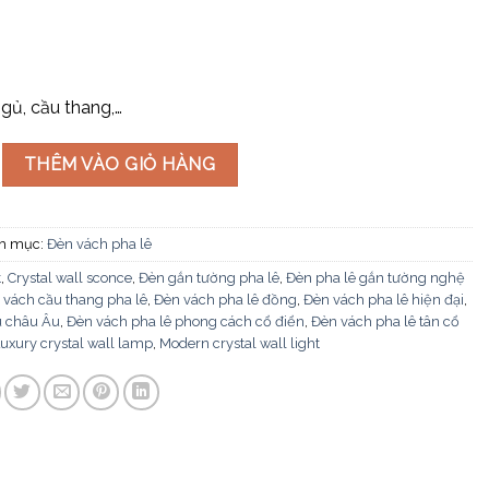
gủ, cầu thang,…
ê VPL05 số lượng
THÊM VÀO GIỎ HÀNG
h mục:
Đèn vách pha lê
t
,
Crystal wall sconce
,
Đèn gắn tường pha lê
,
Đèn pha lê gắn tường nghệ
 vách cầu thang pha lê
,
Đèn vách pha lê đồng
,
Đèn vách pha lê hiện đại
,
u châu Âu
,
Đèn vách pha lê phong cách cổ điển
,
Đèn vách pha lê tân cổ
uxury crystal wall lamp
,
Modern crystal wall light