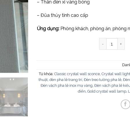
– Thân đèn xi vàng bóng
– Đũa thủy tinh cao cấp
Ứng dụng:
Phòng khách, phòng ăn, phòng n
Đèn vách pha l
Dan
Từ khóa:
Classic crystal wall sconce
,
Crystal wall ligh
thuật
,
đèn pha lê trang trí
,
Đèn treo tường pha lê
,
Đèn
Đèn vách pha lê inox mạ vàng
,
Đèn vách pha lê kiể
điển
,
Gold crystal wall lamp
,
L