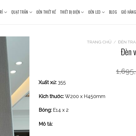
RÍ
QUẠT TRẦN
ĐÈN THIẾT KẾ
THIẾT BỊ ĐIỆN
ĐÈN LED
BLOG
GIỎ HÀNG
TRANG CHỦ
/
ĐÈN TRA
Đèn 
1,695
Xuất xứ:
355
Kích thước:
W200 x H450mm
Bóng:
E14 x 2
Mô tả: