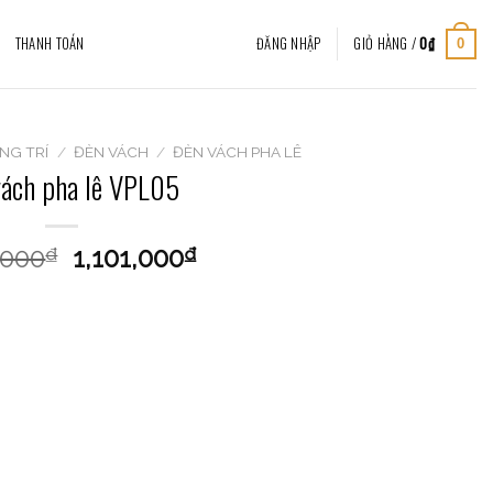
THANH TOÁN
ĐĂNG NHẬP
GIỎ HÀNG /
0
₫
0
NG TRÍ
/
ĐÈN VÁCH
/
ĐÈN VÁCH PHA LÊ
vách pha lê VPL05
,000
1,101,000
₫
₫