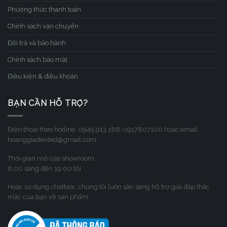
Phương thức thanh toán
Chính sách vận chuyển
Đổi trả và bảo hành
Chính sách bảo mật
Điều kiện & điều khoản
BẠN CẦN HỖ TRỢ?
Điện thoại theo hotline: 0945.913.186-0917807100 hoặc email:
hoanggiadenled@gmail.com
Thời gian mở cửa showroom:
8:00 sáng đến 19:00 tối
Hoặc sử dụng chatbox, chúng tôi luôn sẳn sàng hỗ trợ giải đáp thắc
mắc của bạn về sản phẩm.