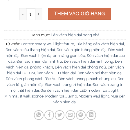
Đèn vách hiện đại VK50 TRONG số lượng
THÊM VÀO GIỎ HÀNG
Danh mục:
Đèn vách hiện đại trong nhà
Từ khóa:
Contemporary wall light fixture
,
Cửa hàng đèn vách hiện đại
,
Đèn vách cầu thang hiện đại
,
Đèn vách gắn tường hiện đại
,
Đèn vách
hiện đại
,
Đèn vách hiện đại ánh sáng gián tiếp
,
Đèn vách hiện đại cao
cấp
,
Đèn vách hiện đại hình trụ
,
Đèn vách hiện đại hình vòng
,
Đèn
vách hiện đại phòng khách
,
Đèn vách hiện đại phòng ngủ
,
Đèn vách
hiện đại TP.HCM
,
Đèn vách LED hiện đại
,
Đèn vách nội thất hiện đại
,
Đèn vách phong cách Bắc Âu
,
Đèn vách phòng khách chung cư
,
Đèn
vách tối giản hiện đại
,
Đèn vách trang trí hiện đại
,
Đèn vách trang trí
nội thất hiện đại
,
Giá đèn vách hiện đại
,
LED modern wall light
,
Minimalist wall sconce
,
Modern wall lamp
,
Modern wall light
,
Mua đèn
vách hiện đại