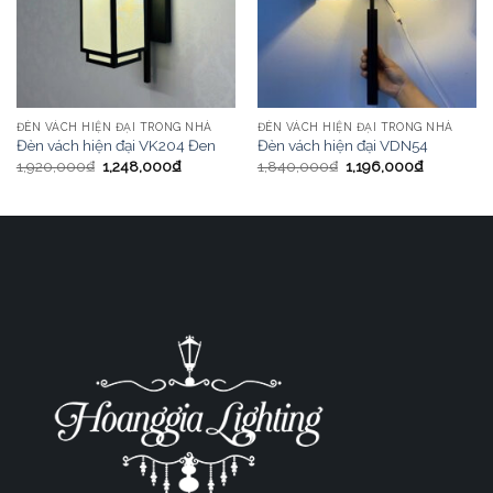
ĐÈN VÁCH HIỆN ĐẠI TRONG NHÀ
ĐÈN VÁCH HIỆN ĐẠI TRONG NHÀ
Đèn vách hiện đại VK204 Đen
Đèn vách hiện đại VDN54
1,920,000
₫
1,248,000
₫
1,840,000
₫
1,196,000
₫