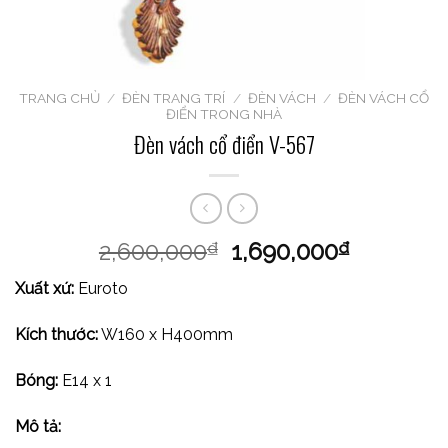
TRANG CHỦ
/
ĐÈN TRANG TRÍ
/
ĐÈN VÁCH
/
ĐÈN VÁCH CỔ
ĐIỂN TRONG NHÀ
Đèn vách cổ điển V-567
2,600,000
1,690,000
₫
₫
Xuất xứ:
Euroto
Kích thước:
W160 x H400mm
Bóng:
E14 x 1
Mô tả: