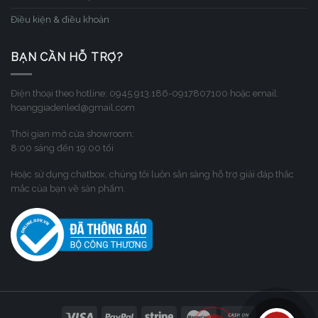
Điều kiện & điều khoản
BẠN CẦN HỖ TRỢ?
Điện thoại theo hotline: 0945.913.186-0917807100 hoặc email:
hoanggiadenled@gmail.com
Thời gian mở cửa showroom:
8:00 sáng đến 19:00 tối
Hoặc sử dụng chatbox, chúng tôi luôn sẳn sàng hỗ trợ giải đáp thắc
mắc của bạn về sản phẩm.