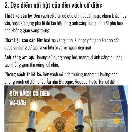
2. Đặc điểm nổi bật của đèn vách cổ điển:
Thiết kế cầu kỳ:
Đèn vách cổ điển có các chi tiết uốn lượn, chạm khắc hoa
văn, hoặc sử dụng pha lê để tạo hiệu ứng ánh sáng lung linh, rất phù hợp
cho không gian sang trọng.
Chất liệu cao cấp:
Kim loại mạ vàng, pha lê, hoặc gỗ tự nhiên cao cấp
được sử dụng để tạo ra sự bền bỉ và vẻ ngoài đẹp mắt.
Ánh sáng ấm áp:
Thường sử dụng bóng led, mang lại ánh sáng dịu nhẹ,
tạo không gian ấm cúng, dễ chịu.
Phong cách thiết kế:
Đèn vách cổ điển thường mang hơi hướng các
phong cách cổ điển châu Âu như Baroque, Rococo, hoặc Tân cổ điển.