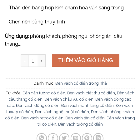
– Thân đèn bằng hợp kim chạm hoa văn sang trọng
– Chén nến bằng thủy tinh
Ứng dụng:
phòng khách, phòng ngủ, phòng ăn, cầu
thang,…
Đèn vách cổ điển V-567 số lượng
THÊM VÀO GIỎ HÀNG
Danh mục:
Đèn vách cổ điển trong nhà
Từ khóa:
Đèn gắn tường cổ điển
,
Đèn vách biệt thự cổ điển
,
Đèn vách
cầu thang cổ điển
,
Đèn vách châu Âu cổ điển
,
Đèn vách đồng cao
cấp
,
Đèn vách đồng cổ điển
,
Đèn vách hành lang cổ điển
,
Đèn vách
luxury cổ điển
,
Đèn vách nghệ thuật cổ điển
,
Đèn vách phòng khách
cổ điển
,
Đèn vách retro cổ điển
,
Đèn vách tân cổ điển
,
Đèn vách trang
trí cổ điển
,
Đèn vách tường cổ điển