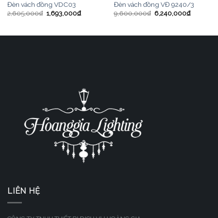
Đèn vách đồng VDC03
Đèn vách đồng VĐ 9240/3
2,605,000
₫
1,693,000
₫
9,600,000
₫
6,240,000
₫
LIÊN HỆ