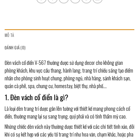
MÔ TẢ
ĐÁNH GIÁ (0)
Đèn vách cổ điển V-567 thường được sử dụng decor cho không gian
phòng khách, khu vực cầu thang, hành lang, trang trí chiếu sáng tạo điểm
nhấn cho phòng sinh hoạt chung, phòng ngủ, nhà hàng, sảnh khách sạn,
quán cà phê, spa, chung cư, homestay, biệt thự, nhà phố….
1. Đèn vách cổ điển là gì?
Là loại đèn trang trí được gắn lên tường với thiết kế mang phong cách cổ
điển, thường mang lại sự sang trọng, quý phái và có tính thẩm mỹ cao.
Những chiếc đèn vách này thường được thiết kế với các chi tiết tinh xảo, đôi
khi có sự kết hợp với các yếu tố trang trí như hoa văn, chạm khắc, hoặc pha