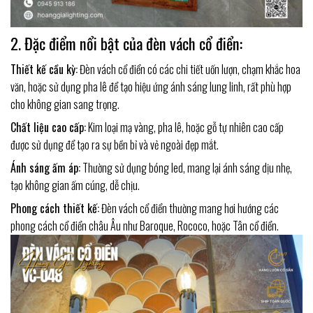
2. Đặc điểm nổi bật của đèn vách cổ điển:
Thiết kế cầu kỳ:
Đèn vách cổ điển có các chi tiết uốn lượn, chạm khắc hoa
văn, hoặc sử dụng pha lê để tạo hiệu ứng ánh sáng lung linh, rất phù hợp
cho không gian sang trọng.
Chất liệu cao cấp:
Kim loại mạ vàng, pha lê, hoặc gỗ tự nhiên cao cấp
được sử dụng để tạo ra sự bền bỉ và vẻ ngoài đẹp mắt.
Ánh sáng ấm áp:
Thường sử dụng bóng led, mang lại ánh sáng dịu nhẹ,
tạo không gian ấm cúng, dễ chịu.
Phong cách thiết kế:
Đèn vách cổ điển thường mang hơi hướng các
phong cách cổ điển châu Âu như Baroque, Rococo, hoặc Tân cổ điển.