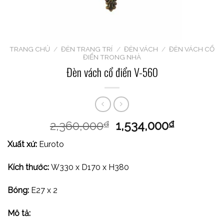
TRANG CHỦ
/
ĐÈN TRANG TRÍ
/
ĐÈN VÁCH
/
ĐÈN VÁCH CỔ
ĐIỂN TRONG NHÀ
Đèn vách cổ điển V-560
2,360,000
1,534,000
₫
₫
Xuất xứ:
Euroto
Kích thước:
W330 x D170 x H380
Bóng:
E27 x 2
Mô tả: