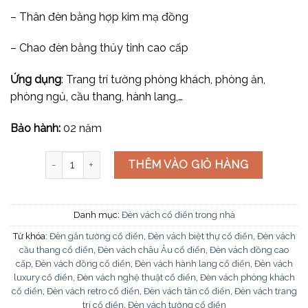
– Thân đèn bằng hợp kim mạ đồng
– Chao đèn bằng thủy tinh cao cấp
Ứng dụng
: Trang trí tường phòng khách, phòng ăn,
phòng ngủ, cầu thang, hành lang,…
Bảo hành:
02 năm
Đèn vách cổ điển V-560 số lượng
THÊM VÀO GIỎ HÀNG
Danh mục:
Đèn vách cổ điển trong nhà
Từ khóa:
Đèn gắn tường cổ điển
,
Đèn vách biệt thự cổ điển
,
Đèn vách
cầu thang cổ điển
,
Đèn vách châu Âu cổ điển
,
Đèn vách đồng cao
cấp
,
Đèn vách đồng cổ điển
,
Đèn vách hành lang cổ điển
,
Đèn vách
luxury cổ điển
,
Đèn vách nghệ thuật cổ điển
,
Đèn vách phòng khách
cổ điển
,
Đèn vách retro cổ điển
,
Đèn vách tân cổ điển
,
Đèn vách trang
trí cổ điển
,
Đèn vách tường cổ điển