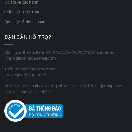
Đổi trả và bảo hành
Chính sách bảo mật
Điều kiện & điều khoản
BẠN CẦN HỖ TRỢ?
Điện thoại theo hotline: 0945.913.186-0917807100 hoặc email:
hoanggiadenled@gmail.com
Thời gian mở cửa showroom:
8:00 sáng đến 19:00 tối
Hoặc sử dụng chatbox, chúng tôi luôn sẳn sàng hỗ trợ giải đáp thắc
mắc của bạn về sản phẩm.