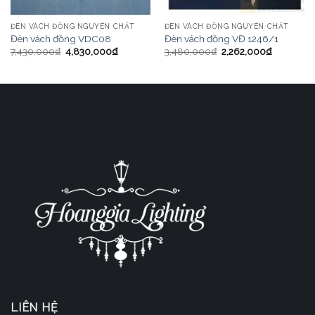
ĐÈN VÁCH ĐỒNG NGUYÊN CHẤT
ĐÈN VÁCH ĐỒNG NGUYÊN CHẤT
Đèn vách đồng VDC08
Đèn vách đồng VĐ 1246/1
7,430,000
₫
4,830,000
₫
3,480,000
₫
2,262,000
₫
LIÊN HỆ