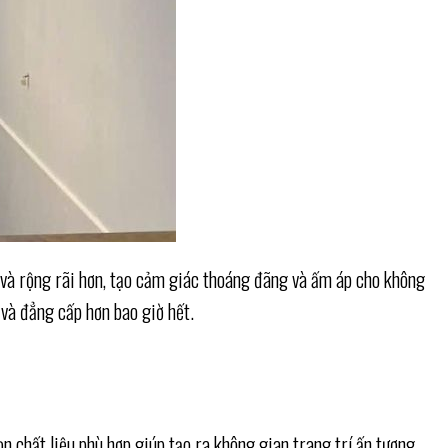
u và rộng rãi hơn, tạo cảm giác thoáng đãng và ấm áp cho không
 và đẳng cấp hơn bao giờ hết.
ọn chất liệu phù hợp giúp tạo ra không gian trang trí ấn tượng