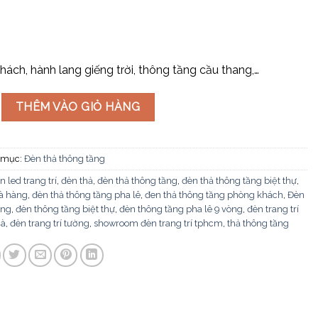
ách, hành lang giếng trời, thông tầng cầu thang,…
tầng TPL88230 số lượng
THÊM VÀO GIỎ HÀNG
 mục:
Đèn thả thông tầng
n led trang trí
,
đèn thả
,
đèn thả thông tầng
,
đèn thả thông tầng biệt thự
,
hà hàng
,
đèn thả thông tầng pha lê
,
đen thả thông tầng phòng khách
,
Đèn
ầng
,
đèn thông tầng biệt thự
,
đèn thông tầng pha lê 9 vòng
,
đèn trang trí
hà
,
đèn trang trí tường
,
showroom đèn trang trí tphcm
,
thả thông tầng