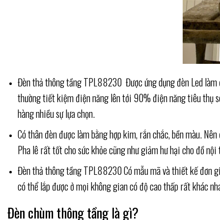
Đèn thả thông tầng TPL88230 Được ứng dụng đèn Led làm đèn c
thường tiết kiệm điện năng lên tới 90% điện năng tiêu thụ s
hàng nhiều sự lựa chọn.
Có thân đèn được làm bằng hợp kim, rắn chắc, bền màu. Nên đ
Pha lê rất tốt cho sức khỏe cũng như giảm hư hại cho đồ nội 
Đèn thả thông tầng TPL88230 Có mẫu mã và thiết kế đơn giản
có thể lắp được ở mọi không gian có độ cao thấp rất khác nh
Đèn chùm thông tầng là gì?