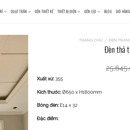
RÍ
QUẠT TRẦN
ĐÈN THIẾT KẾ
THIẾT BỊ ĐIỆN
ĐÈN LED
BLOG
GIỎ HÀNG
TRANG CHỦ
/
ĐÈN TRANG
Đèn thả 
25,645
Xuất xứ:
355
Kích thước:
Ø650 x H1800mm
Bóng đèn:
E14 x 32
Đặc điểm: