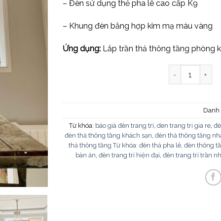
– Đèn sử dụng thẻ pha lê cao cấp K9
– Khung đèn bằng hợp kim mạ màu vàng
Ứng dụng:
Lắp trần thả thông tầng phòng kh
Đèn thả thông 
Danh
Từ khóa:
báo giá đèn trang trí
,
den trang tri gia re
,
đè
đèn thả thông tầng khách sạn
,
đèn thả thông tầng n
thả thông tầng Từ khóa: đèn thả pha lê
,
đèn thông t
bàn ăn
,
đèn trang trí hiện đại
,
đèn trang trí trần n