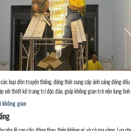
o các loại đèn truyền thống, đồng thời cung cấp ánh sáng đồng đề
 với thiết kế trang trí độc đáo, giúp không gian trở nên lung linh
i không gian
tầng
hư pha lê cao cấp, đồng thau, thép không gỉ, và cả mạ vàng. Lựa ch