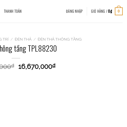
THANH TOÁN
ĐĂNG NHẬP
GIỎ HÀNG /
0
₫
0
 TRÍ
/
ĐÈN THẢ
/
ĐÈN THẢ THÔNG TẦNG
thông tầng TPL88230
,000
16,670,000
₫
₫