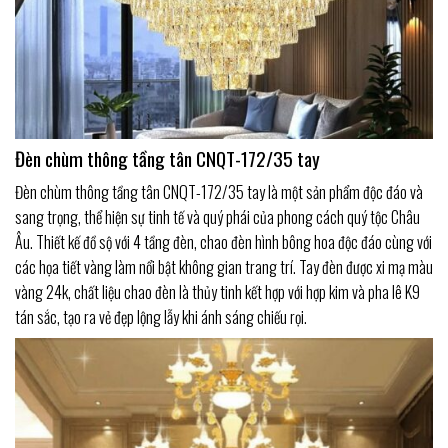
Đèn chùm thông tầng tân CNQT-172/35 tay
Đèn chùm thông tầng tân CNQT-172/35 tay là một sản phẩm độc đáo và
sang trọng, thể hiện sự tinh tế và quý phái của phong cách quý tộc Châu
Âu. Thiết kế đồ sộ với 4 tầng đèn, chao đèn hình bông hoa độc đáo cùng với
các họa tiết vàng làm nổi bật không gian trang trí. Tay đèn được xi mạ màu
vàng 24k, chất liệu chao đèn là thủy tinh kết hợp với hợp kim và pha lê K9
tán sắc, tạo ra vẻ đẹp lộng lẫy khi ánh sáng chiếu rọi.