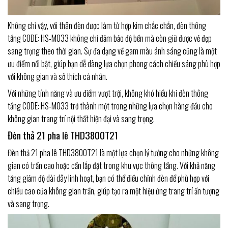
Không chỉ vậy, với thân đèn được làm từ hợp kim chắc chắn, đèn thông
tầng CODE: HS-M033 không chỉ đảm bảo độ bền mà còn giữ được vẻ đẹp
sang trọng theo thời gian. Sự đa dạng về gam màu ánh sáng cũng là một
ưu điểm nổi bật, giúp bạn dễ dàng lựa chọn phong cách chiếu sáng phù hợp
với không gian và sở thích cá nhân.
Với những tính năng và ưu điểm vượt trội, không khó hiểu khi đèn thông
tầng CODE: HS-M033 trở thành một trong những lựa chọn hàng đầu cho
không gian trang trí nội thất hiện đại và sang trọng.
Đèn thả 21 pha lê THD3800T21
Đèn thả 21 pha lê THD3800T21 là một lựa chọn lý tưởng cho những không
gian có trần cao hoặc cần lắp đặt trong khu vực thông tầng. Với khả năng
tăng giảm độ dài dây linh hoạt, bạn có thể điều chỉnh đèn để phù hợp với
chiều cao của không gian trần, giúp tạo ra một hiệu ứng trang trí ấn tượng
và sang trọng.