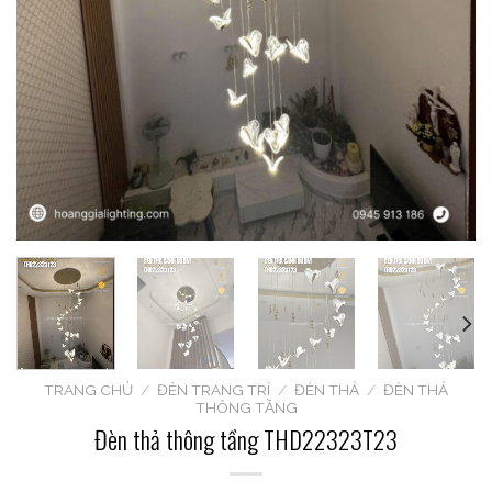
TRANG CHỦ
/
ĐÈN TRANG TRÍ
/
ĐÈN THẢ
/
ĐÈN THẢ
THÔNG TẦNG
Đèn thả thông tầng THD22323T23