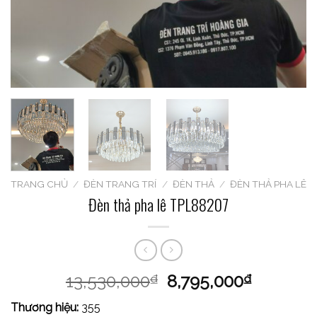
TRANG CHỦ
/
ĐÈN TRANG TRÍ
/
ĐÈN THẢ
/
ĐÈN THẢ PHA LÊ
Đèn thả pha lê TPL88207
13,530,000
8,795,000
₫
₫
Thương hiệu:
355