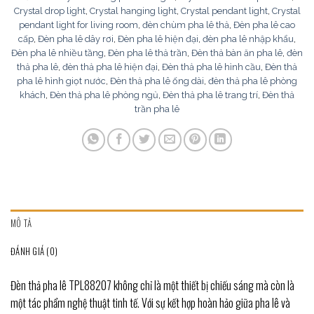
Crystal drop light
,
Crystal hanging light
,
Crystal pendant light
,
Crystal
pendant light for living room
,
đèn chùm pha lê thả
,
Đèn pha lê cao
cấp
,
Đèn pha lê dây rơi
,
Đèn pha lê hiện đại
,
đèn pha lê nhập khẩu
,
Đèn pha lê nhiều tầng
,
Đèn pha lê thả trần
,
Đèn thả bàn ăn pha lê
,
đèn
thả pha lê
,
đèn thả pha lê hiện đại
,
Đèn thả pha lê hình cầu
,
Đèn thả
pha lê hình giọt nước
,
Đèn thả pha lê ống dài
,
đèn thả pha lê phòng
khách
,
Đèn thả pha lê phòng ngủ
,
Đèn thả pha lê trang trí
,
Đèn thả
trần pha lê
MÔ TẢ
ĐÁNH GIÁ (0)
Đèn thả pha lê TPL88207 không chỉ là một thiết bị chiếu sáng mà còn là
một tác phẩm nghệ thuật tinh tế. Với sự kết hợp hoàn hảo giữa pha lê và