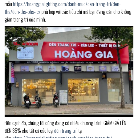
mẫu
https://hoanggialighting.com/danh-muc/den-trang-tri/den-
tha/den-tha-pha-le/
phù hợp với các tiêu chí mà bạn đang cần cho không
gian trang trí của mình.
Bên cạnh đó, chúng tôi cũng đang có nhiều chương trình GIẢM GIÁ LÊN
ĐẾN 35% cho tất cả các loại
đèn trang trí
tại