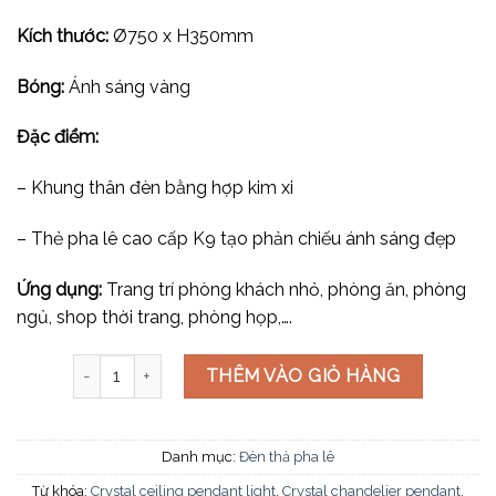
Kích thước:
Ø750 x H350mm
Bóng:
Ánh sáng vàng
Đặc điểm:
– Khung thân đèn bằng hợp kim xi
– Thẻ pha lê cao cấp K9 tạo phản chiếu ánh sáng đẹp
Ứng dụng:
Trang trí phòng khách nhỏ, phòng ăn, phòng
ngủ, shop thời trang, phòng họp,….
Đèn thả pha lê TPL88207 số lượng
THÊM VÀO GIỎ HÀNG
Danh mục:
Đèn thả pha lê
Từ khóa:
Crystal ceiling pendant light
,
Crystal chandelier pendant
,