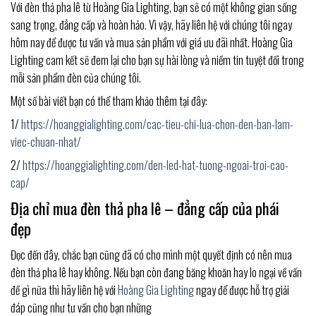
Với đèn thả pha lê từ Hoàng Gia Lighting, bạn sẽ có một không gian sống
sang trọng, đẳng cấp và hoàn hảo. Vì vậy, hãy liên hệ với chúng tôi ngay
hôm nay để được tư vấn và mua sản phẩm với giá ưu đãi nhất. Hoàng Gia
Lighting cam kết sẽ đem lại cho bạn sự hài lòng và niềm tin tuyệt đối trong
mỗi sản phẩm đèn của chúng tôi.
Một số bài viết bạn có thể tham khảo thêm tại đây:
1/
https://hoanggialighting.com/cac-tieu-chi-lua-chon-den-ban-lam-
viec-chuan-nhat/
2/
https://hoanggialighting.com/den-led-hat-tuong-ngoai-troi-cao-
cap/
Địa chỉ mua đèn thả pha lê – đẳng cấp của phái
đẹp
Đọc đến đây, chắc bạn cũng đã có cho mình một quyết định có nên mua
đèn thả pha lê hay không. Nếu bạn còn đang băng khoăn hay lo ngại về vấn
đề gì nữa thì hãy liên hệ với
Hoàng Gia Lighting
ngay để được hỗ trợ giải
đáp cũng như tư vấn cho bạn những