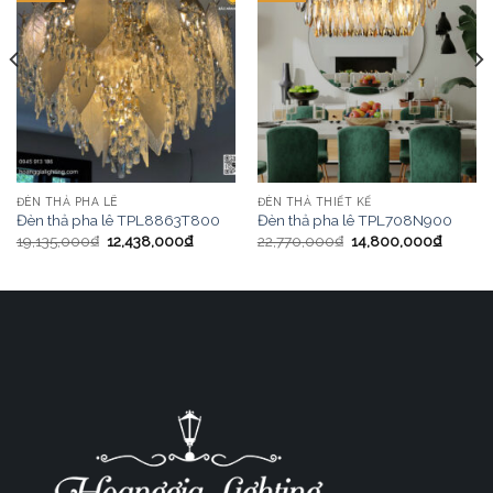
ĐÈN THẢ PHA LÊ
ĐÈN THẢ THIẾT KẾ
Đèn thả pha lê TPL8863T800
Đèn thả pha lê TPL708N900
19,135,000
₫
12,438,000
₫
22,770,000
₫
14,800,000
₫