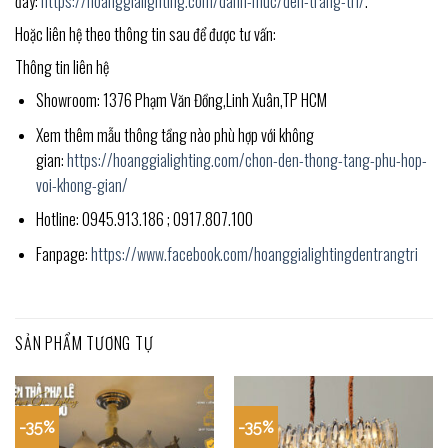
đây:
https://hoanggialighting.com/danh-muc/den-trang-tri/
.
Hoặc liên hệ theo thông tin sau để được tư vấn:
Thông tin liên hệ
Showroom: 1376 Phạm Văn Đồng,Linh Xuân,TP HCM
Xem thêm mẫu thông tầng nào phù hợp với không
gian:
https://hoanggialighting.com/chon-den-thong-tang-phu-hop-
voi-khong-gian/
Hotline: 0945.913.186 ; 0917.807.100
Fanpage:
https://www.facebook.com/hoanggialightingdentrangtri
SẢN PHẨM TƯƠNG TỰ
-35%
-35%