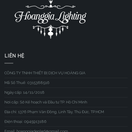
LIÊN HỆ
CÔNG TY TNHH THIẾT BỊ DỊCH VỤ HOÀNG GIA
Mã Số Thuế: 0315388516
Ngày cấp: 14/11/2018
Nơi cấp: Sở Kế hoạch và Đầu tư TP. Hồ Chí Minh
Địa chỉ: 1376 Phạm Văn Đồng, Linh Tây, Thủ Đức, TP.HCM
Điện thoại: 0945913186
Email: hoanggiadenled@gmail.com