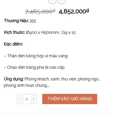
7,465,000
4,852,000
₫
₫
Thương hiệu:
355
Kích thước:
Ø900 x H500mm ; G9 x 15
Đặc điểm:
– Thân đèn bằng hợp xi màu vàng
– Chao đèn bằng pha lê cao cấp
Ứng dụng:
Phòng khách, sảnh, thư viện, phòng ngủ,
phòng sinh hoạt chung,…
Đèn thả pha lê TTK64T15 số lượng
THÊM VÀO GIỎ HÀNG