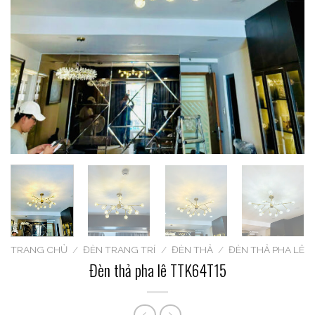
TRANG CHỦ
/
ĐÈN TRANG TRÍ
/
ĐÈN THẢ
/
ĐÈN THẢ PHA LÊ
Đèn thả pha lê TTK64T15