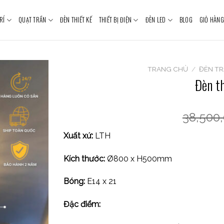
RÍ
QUẠT TRẦN
ĐÈN THIẾT KẾ
THIẾT BỊ ĐIỆN
ĐÈN LED
BLOG
GIỎ HÀNG
TRANG CHỦ
/
ĐÈN TR
Đèn t
38,500
Xuất xứ:
LTH
Kích thước:
Ø800 x H500mm
Bóng
:
E14 x 21
Đặc điểm: