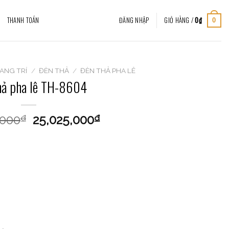
THANH TOÁN
ĐĂNG NHẬP
GIỎ HÀNG /
0
₫
0
ANG TRÍ
/
ĐÈN THẢ
/
ĐÈN THẢ PHA LÊ
hả pha lê TH-8604
,000
25,025,000
₫
₫