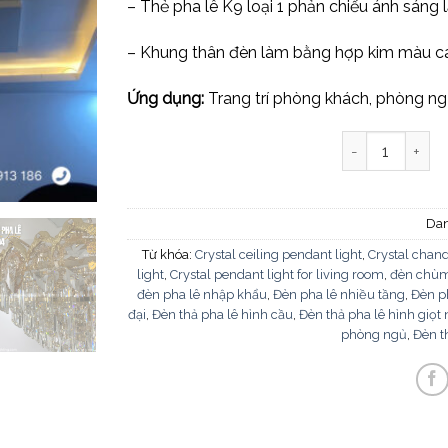
– Thẻ pha lê K9 loại 1 phản chiếu ánh sáng 
– Khung thân đèn làm bằng hợp kim màu c
Ứng dụng:
Trang trí phòng khách, phòng ng
Đèn thả pha lê
Da
Từ khóa:
Crystal ceiling pendant light
,
Crystal chand
light
,
Crystal pendant light for living room
,
đèn chùm
đèn pha lê nhập khẩu
,
Đèn pha lê nhiều tầng
,
Đèn ph
đại
,
Đèn thả pha lê hình cầu
,
Đèn thả pha lê hình giọt
phòng ngủ
,
Đèn th