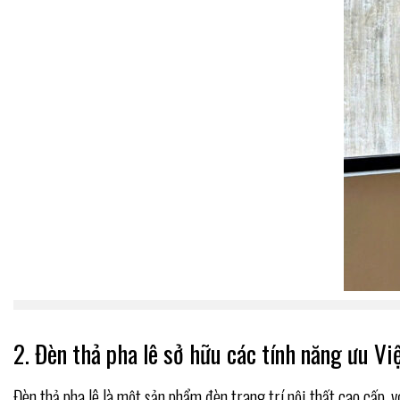
2. Đèn thả pha lê sở hữu các tính năng ưu Vi
Đèn thả pha lê là một sản phẩm đèn trang trí nội thất cao cấp, 