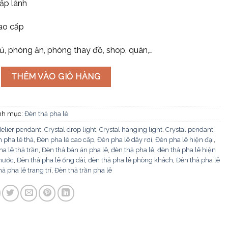
lấp lánh
ao cấp
ủ, phòng ăn, phòng thay đồ, shop, quán,…
 TH-8604 số lượng
THÊM VÀO GIỎ HÀNG
nh mục:
Đèn thả pha lê
elier pendant
,
Crystal drop light
,
Crystal hanging light
,
Crystal pendant
 pha lê thả
,
Đèn pha lê cao cấp
,
Đèn pha lê dây rơi
,
Đèn pha lê hiện đại
,
a lê thả trần
,
Đèn thả bàn ăn pha lê
,
đèn thả pha lê
,
đèn thả pha lê hiện
 nước
,
Đèn thả pha lê ống dài
,
đèn thả pha lê phòng khách
,
Đèn thả pha lê
ả pha lê trang trí
,
Đèn thả trần pha lê