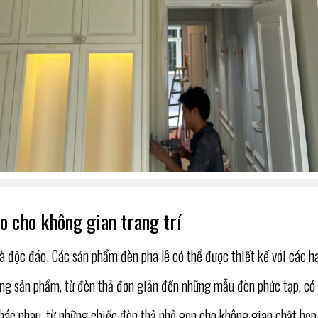
o cho không gian trang trí
độc đáo. Các sản phẩm đèn pha lê có thể được thiết kế với các hạt
áng sản phẩm, từ đèn thả đơn giản đến những mẫu đèn phức tạp, có 
 khác nhau, từ những chiếc đèn thả nhỏ gọn cho không gian chật hẹp