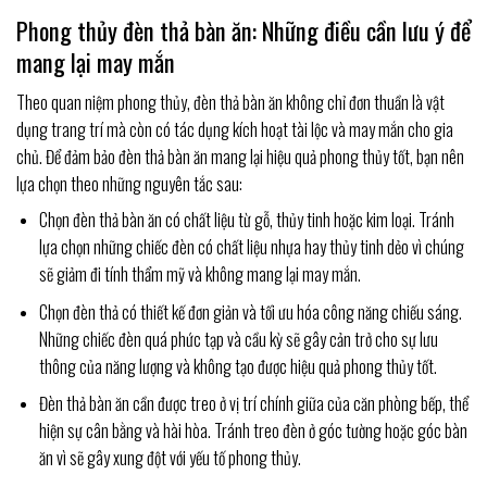
Phong thủy đèn thả bàn ăn: Những điều cần lưu ý để
mang lại may mắn
Theo quan niệm phong thủy, đèn thả bàn ăn không chỉ đơn thuần là vật
dụng trang trí mà còn có tác dụng kích hoạt tài lộc và may mắn cho gia
chủ. Để đảm bảo đèn thả bàn ăn mang lại hiệu quả phong thủy tốt, bạn nên
lựa chọn theo những nguyên tắc sau:
Chọn đèn thả bàn ăn có chất liệu từ gỗ, thủy tinh hoặc kim loại. Tránh
lựa chọn những chiếc đèn có chất liệu nhựa hay thủy tinh dẻo vì chúng
sẽ giảm đi tính thẩm mỹ và không mang lại may mắn.
Chọn đèn thả có thiết kế đơn giản và tối ưu hóa công năng chiếu sáng.
Những chiếc đèn quá phức tạp và cầu kỳ sẽ gây cản trở cho sự lưu
thông của năng lượng và không tạo được hiệu quả phong thủy tốt.
Đèn thả bàn ăn cần được treo ở vị trí chính giữa của căn phòng bếp, thể
hiện sự cân bằng và hài hòa. Tránh treo đèn ở góc tường hoặc góc bàn
ăn vì sẽ gây xung đột với yếu tố phong thủy.