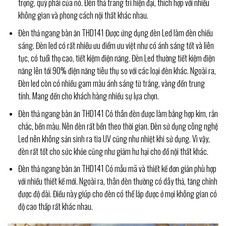
trọng, quý phái của nó. Đèn thả trang trí hiện đại, thích hợp với nhiều
không gian và phong cách nội thất khác nhau.
Đèn thả ngang bàn ăn THD141 Được ứng dụng đèn Led làm đèn chiếu
sáng. Đèn led có rất nhiều ưu điểm ưu việt như có ánh sáng tốt và liên
tục, có tuổi thọ cao, tiết kiệm điện năng. Đèn Led thường tiết kiệm điện
năng lên tới 90% điện năng tiêu thụ so với các loại đèn khác. Ngoài ra,
Đèn led còn có nhiều gam màu ánh sáng từ trắng, vàng đến trung
tính. Mang đến cho khách hàng nhiều sự lựa chọn.
Đèn thả ngang bàn ăn THD141 Có thân đèn được làm bằng hợp kim, rắn
chắc, bền màu. Nên đèn rất bền theo thời gian. Đèn sử dụng công nghệ
Led nên không sản sinh ra tia UV cũng như nhiệt khi sử dụng. Vì vậy,
đèn rất tốt cho sức khỏe cũng như giảm hư hại cho đồ nội thất khác.
Đèn thả ngang bàn ăn THD141 Có mẫu mã và thiết kế đơn giản phù hợp
với nhiều thiết kế mới. Ngoài ra, thân đèn thường có dây thả, tăng chỉnh
được độ dài. Điều này giúp cho đèn có thể lắp được ở mọi không gian có
độ cao thấp rất khác nhau.