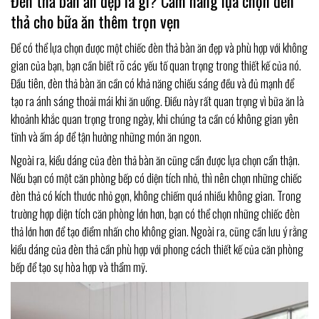
Đèn thả bàn ăn đẹp là gì? Cẩm nang lựa chọn đèn
thả cho bữa ăn thêm trọn vẹn
Để có thể lựa chọn được một chiếc đèn thả bàn ăn đẹp và phù hợp với không
gian của bạn, bạn cần biết rõ các yếu tố quan trọng trong thiết kế của nó.
Đầu tiên, đèn thả bàn ăn cần có khả năng chiếu sáng đều và đủ mạnh để
tạo ra ánh sáng thoải mái khi ăn uống. Điều này rất quan trọng vì bữa ăn là
khoảnh khắc quan trọng trong ngày, khi chúng ta cần có không gian yên
tĩnh và ấm áp để tận hưởng những món ăn ngon.
Ngoài ra, kiểu dáng của đèn thả bàn ăn cũng cần được lựa chọn cẩn thận.
Nếu bạn có một căn phòng bếp có diện tích nhỏ, thì nên chọn những chiếc
đèn thả có kích thước nhỏ gọn, không chiếm quá nhiều không gian. Trong
trường hợp diện tích căn phòng lớn hơn, bạn có thể chọn những chiếc đèn
thả lớn hơn để tạo điểm nhấn cho không gian. Ngoài ra, cũng cần lưu ý rằng
kiểu dáng của đèn thả cần phù hợp với phong cách thiết kế của căn phòng
bếp để tạo sự hòa hợp và thẩm mỹ.