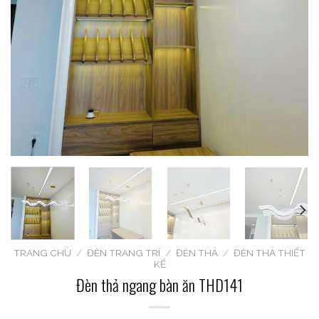
TRANG CHỦ
/
ĐÈN TRANG TRÍ
/
ĐÈN THẢ
/
ĐÈN THẢ THIẾT
KẾ
Đèn thả ngang bàn ăn THD141