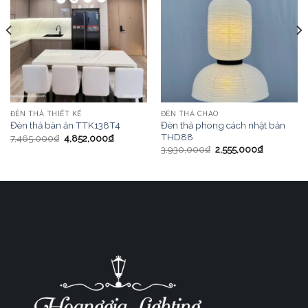
ĐÈN THẢ THIẾT KẾ
ĐÈN THẢ CHAO
Đèn thả phong cách nhật bản
Đèn thả bàn ăn TTK138T4
THD88
7,465,000
₫
4,852,000
₫
3,930,000
₫
2,555,000
₫