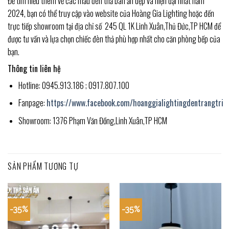
Để tìm hiểu thêm về các mẫu đèn thả bàn ăn đẹp và hiện đại nhất năm
2024, bạn có thể truy cập vào website của Hoàng Gia Lighting hoặc đến
trực tiếp showroom tại địa chỉ số 245 QL 1K Linh Xuân,Thủ Đức,TP HCM để
được tư vấn và lựa chọn chiếc đèn thả phù hợp nhất cho căn phòng bếp của
bạn.
Thông tin liên hệ
Hotline: 0945.913.186 ; 0917.807.100
Fanpage:
https://www.facebook.com/hoanggialightingdentrangtri
Showroom: 1376 Phạm Văn Đồng,Linh Xuân,TP HCM
SẢN PHẨM TƯƠNG TỰ
-35%
-35%