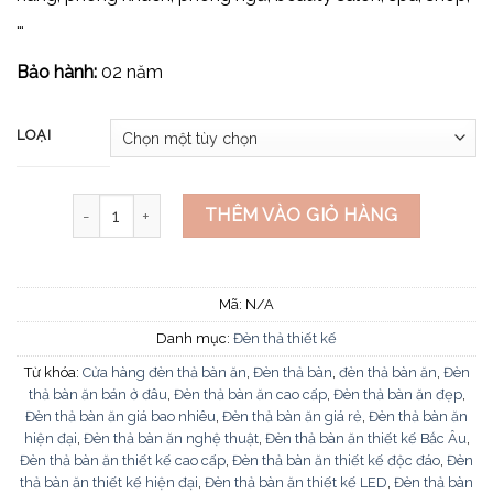
…
Bảo hành:
02 năm
LOẠI
Đèn thả ngang bàn ăn THD141 số lượng
THÊM VÀO GIỎ HÀNG
Mã:
N/A
Danh mục:
Đèn thả thiết kế
Từ khóa:
Cửa hàng đèn thả bàn ăn
,
Đèn thả bàn
,
đèn thả bàn ăn
,
Đèn
thả bàn ăn bán ở đâu
,
Đèn thả bàn ăn cao cấp
,
Đèn thả bàn ăn đẹp
,
Đèn thả bàn ăn giá bao nhiêu
,
Đèn thả bàn ăn giá rẻ
,
Đèn thả bàn ăn
hiện đại
,
Đèn thả bàn ăn nghệ thuật
,
Đèn thả bàn ăn thiết kế Bắc Âu
,
Đèn thả bàn ăn thiết kế cao cấp
,
Đèn thả bàn ăn thiết kế độc đáo
,
Đèn
thả bàn ăn thiết kế hiện đại
,
Đèn thả bàn ăn thiết kế LED
,
Đèn thả bàn