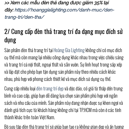
>> Xem các mẫu đèn thả đang được giảm 35% tại
đây:
https://hoanggialighting.com/danh-muc/den-
trang-tri/den-tha/
2/ Cung cấp đèn thả trang trí đa dạng mục đích sử
dụng
Sản phẩm đèn thả trang trí tại
Hoàng Gia Lighting
không chỉ có mục đích
cụ thể mà còn mang lại nhiều công dụng khác nhau trong việc chiếu sáng
và trang trí cả nội thất, ngoại thất và sân vườn. Sự linh hoạt trong sắp xếp
và lắp đặt cho phép bạn tận dụng sản phẩm này theo nhiều cách khác
nhau, phù hợp với phong cách thiết kế và mục đích sử dụng cụ thể.
Cung cấp nhiều loại
đèn trang trí đẹp
và độc đáo, có giá từ thấp đến trung
bình và cao cấp, giúp bạn dễ dàng lựa chọn sản phẩm phù hợp với ngân
sách và nhu cầu của mình. Sản phẩm này đang nhận được sự khen ngợi và
đánh giá tích cực từ khách hàng không chỉ tại TP.HCM mà còn ở các tỉnh
thành khác trên toàn Việt Nam.
Bộ sưu tập đèn thả trang trí sẽ giúp bạn tạo ra không gian đẹp và ấn tượng