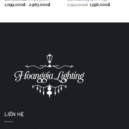
1,099,000
₫
–
2,983,000
₫
2,395,000
₫
1,556,000
₫
LIÊN HỆ