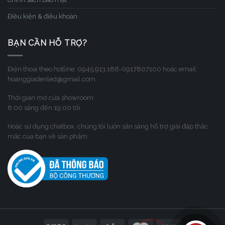
Điều kiện & điều khoản
BẠN CẦN HỖ TRỢ?
Điện thoại theo hotline: 0945.913.186-0917807100 hoặc email:
hoanggiadenled@gmail.com
Thời gian mở cửa showroom:
8:00 sáng đến 19:00 tối
Hoặc sử dụng chatbox, chúng tôi luôn sẳn sàng hỗ trợ giải đáp thắc
mắc của bạn về sản phẩm.