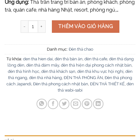
Ứng dụng:
Thả trần trang trí bàn ăn, phòng khách, phòng
trà, quán cafe, nhà hàng Nhật, resort, phòng ngủ,…
Đèn thả phong cách Nhật Bản THD87 số lượng
THÊM VÀO GIỎ HÀNG
Danh mục:
Đèn thả chao
Từ khóa:
den tha hien dai
,
đèn thả bàn ăn
,
đèn thả cafe
,
đèn thả dạng
lồng đèn
,
đèn thả đám mây
,
đèn thả hiện đại phong cách nhật bản
,
đèn thả hình học
,
đèn thả khách sạn
,
đèn thả khu vực hội nghị
,
đèn
thả ngang
,
đèn thả nhà hàng
,
ĐÈN THẢ PHÒNG ĂN
,
Đèn thả phong
cách Japandi
,
Đèn thả phong cách nhật bản
,
ĐÈN THẢ THIẾT KẾ
,
đèn
thả wabi-sabi