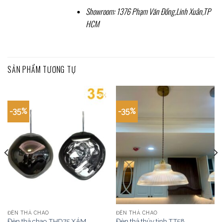
Showroom: 1376 Phạm Văn Đồng,Linh Xuân,TP
HCM
SẢN PHẨM TƯƠNG TỰ
-35%
-35%
ĐÈN THẢ CHAO
ĐÈN THẢ CHAO
Đèn thả chao THD75 XÁM
Đèn thả thủy tinh TT58