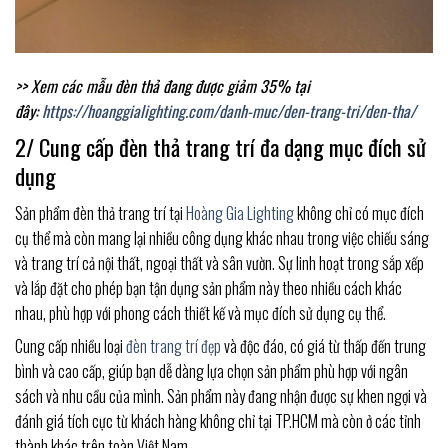
>> Xem các mẫu đèn thả đang được giảm 35% tại
đây:
https://hoanggialighting.com/danh-muc/den-trang-tri/den-tha/
2/ Cung cấp đèn thả trang trí đa dạng mục đích sử
dụng
Sản phẩm đèn thả trang trí tại
Hoàng Gia Lighting
không chỉ có mục đích
cụ thể mà còn mang lại nhiều công dụng khác nhau trong việc chiếu sáng
và trang trí cả nội thất, ngoại thất và sân vườn. Sự linh hoạt trong sắp xếp
và lắp đặt cho phép bạn tận dụng sản phẩm này theo nhiều cách khác
nhau, phù hợp với phong cách thiết kế và mục đích sử dụng cụ thể.
Cung cấp nhiều loại
đèn trang trí đẹp
và độc đáo, có giá từ thấp đến trung
bình và cao cấp, giúp bạn dễ dàng lựa chọn sản phẩm phù hợp với ngân
sách và nhu cầu của mình. Sản phẩm này đang nhận được sự khen ngợi và
đánh giá tích cực từ khách hàng không chỉ tại TP.HCM mà còn ở các tỉnh
thành khác trên toàn Việt Nam.