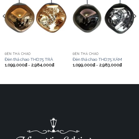
ĐÈN THẢ CHAO
ĐÈN THẢ CHAO
Đèn thả chao THD75 TRÀ
Đèn thả chao THD75 XÁM
1,099,000
₫
–
2,984,000
₫
1,099,000
₫
–
2,983,000
₫