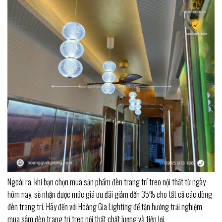
Ngoài ra, khi bạn chọn mua sản phẩm đèn trang trí treo nội thất từ ngày
hôm nay, sẽ nhận được mức giá ưu đãi giảm đến 35% cho tất cả các dòng
đèn trang trí. Hãy đến với Hoàng Gia Lighting để tận hưởng trải nghiệm
mua sắm đèn trang trí treo nội thất chất lượng và tiện lợi.