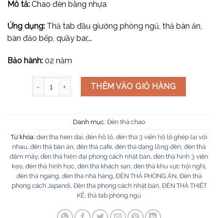
Mô tả:
Chao đèn bằng nhựa
Ứng dụng:
Thả tab đầu giường phòng ngủ, thả bàn ăn,
bàn đảo bếp, quầy bar,…
Bảo hành:
02 năm
Đèn thả chao TH-0805 số lượng
THÊM VÀO GIỎ HÀNG
Danh mục:
Đèn thả chao
Từ khóa:
den tha hien dai
,
đèn hồ lô
,
đèn thả 3 viên hồ lô ghép lại với
nhau
,
đèn thả bàn ăn
,
đèn thả cafe
,
đèn thả dạng lồng đèn
,
đèn thả
đám mây
,
đèn thả hiện đại phong cách nhật bản
,
đèn thả hình 3 viên
kẹo
,
đèn thả hình học
,
đèn thả khách sạn
,
đèn thả khu vực hội nghị
,
đèn thả ngang
,
đèn thả nhà hàng
,
ĐÈN THẢ PHÒNG ĂN
,
Đèn thả
phong cách Japandi
,
Đèn thả phong cách nhật bản
,
ĐÈN THẢ THIẾT
KẾ
,
thả tab phòng ngủ