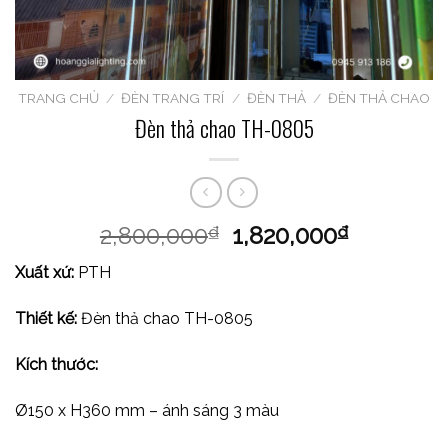
TRANG CHỦ
/
ĐÈN TRANG TRÍ
/
ĐÈN THẢ
/
ĐÈN THẢ CHAO
Đèn thả chao TH-0805
2,800,000
1,820,000
₫
₫
Xuất xứ:
PTH
Thiết kế:
Đèn thả chao TH-0805
Kích thước:
Ø150 x H360 mm – ánh sáng 3 màu