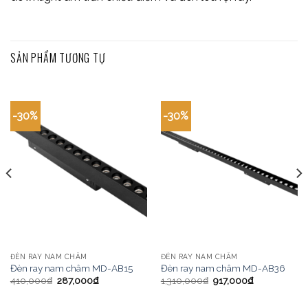
SẢN PHẨM TƯƠNG TỰ
-30%
-30%
ĐÈN RAY NAM CHÂM
ĐÈN RAY NAM CHÂM
Đèn ray nam châm MD-AB15
Đèn ray nam châm MD-AB36
410,000
₫
287,000
₫
1,310,000
₫
917,000
₫