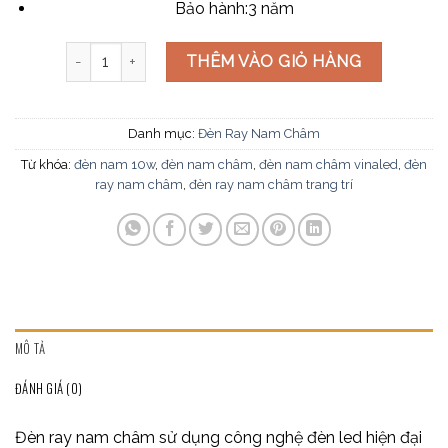
Bảo hành:
3 năm
Đèn ray nam châm ML-AB10 số lượng
THÊM VÀO GIỎ HÀNG
Danh mục:
Đèn Ray Nam Châm
Từ khóa:
đèn nam 10w
,
đèn nam châm
,
đèn nam châm vinaled
,
đèn
ray nam châm
,
đèn ray nam châm trang trí
MÔ TẢ
ĐÁNH GIÁ (0)
Đèn ray nam châm sử dụng công nghệ đèn led hiện đại