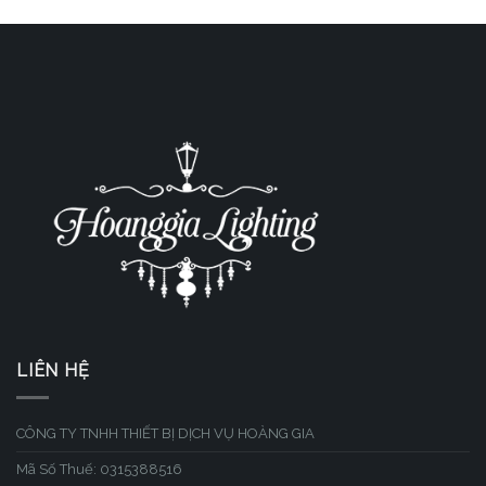
LIÊN HỆ
CÔNG TY TNHH THIẾT BỊ DỊCH VỤ HOÀNG GIA
Mã Số Thuế: 0315388516