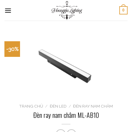
Skip
0
to
content
-30%
TRANG CHỦ
/
ĐÈN LED
/
ĐÈN RAY NAM CHÂM
Đèn ray nam châm ML-AB10