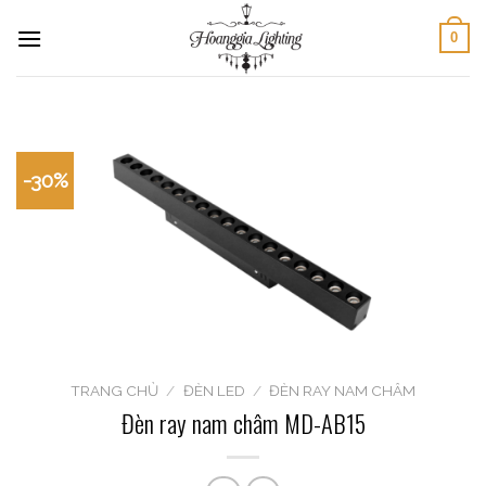
Skip
0
to
content
-30%
TRANG CHỦ
/
ĐÈN LED
/
ĐÈN RAY NAM CHÂM
Đèn ray nam châm MD-AB15