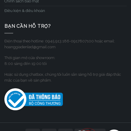
Chính sách bảo mật
Điều kiện & điều khoản
BẠN CẦN HỖ TRỢ?
Điện thoại theo hotline: 0945.913.186-0917807100 hoặc email:
hoanggiadenled@gmail.com
Thời gian mở cửa showroom:
8:00 sáng đến 19:00 tối
Hoặc sử dụng chatbox, chúng tôi luôn sẳn sàng hỗ trợ giải đáp thắc
mắc của bạn về sản phẩm.