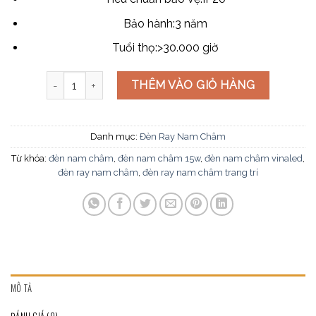
Bảo hành:
3 năm
Tuổi thọ:
>30.000 giờ
Đèn ray nam châm MD-AB15 số lượng
THÊM VÀO GIỎ HÀNG
Danh mục:
Đèn Ray Nam Châm
Từ khóa:
đèn nam châm
,
đèn nam châm 15w
,
đèn nam châm vinaled
,
đèn ray nam châm
,
đèn ray nam châm trang trí
MÔ TẢ