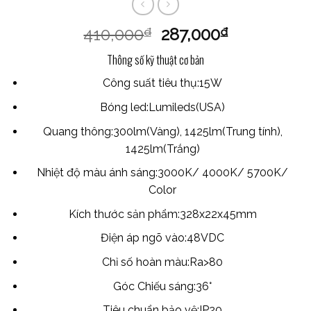
410,000
287,000
₫
₫
Thông số kỹ thuật cơ bản
Công suất tiêu thụ:
15W
Bóng led:
Lumileds(USA)
Quang thông:
300lm(Vàng), 1425lm(Trung tính),
1425lm(Trắng)
Nhiệt độ màu ánh sáng:
3000K/ 4000K/ 5700K/
Color
Kích thước sản phẩm:
328x22x45mm
Điện áp ngõ vào:
48VDC
Chỉ số hoàn màu:
Ra>80
Góc Chiếu sáng:
36°
Tiêu chuẩn bảo vệ:
IP20