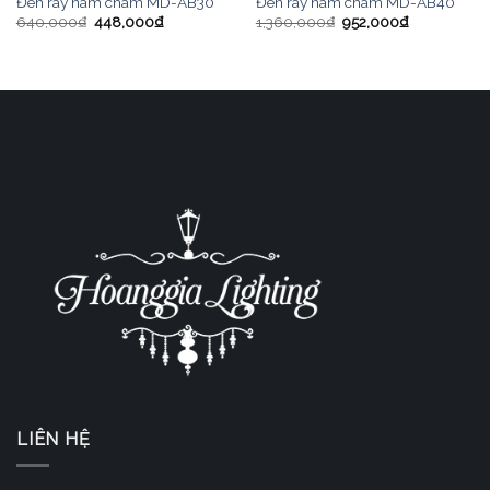
Đèn ray nam châm MD-AB30
Đèn ray nam châm MD-AB40
640,000
₫
448,000
₫
1,360,000
₫
952,000
₫
LIÊN HỆ