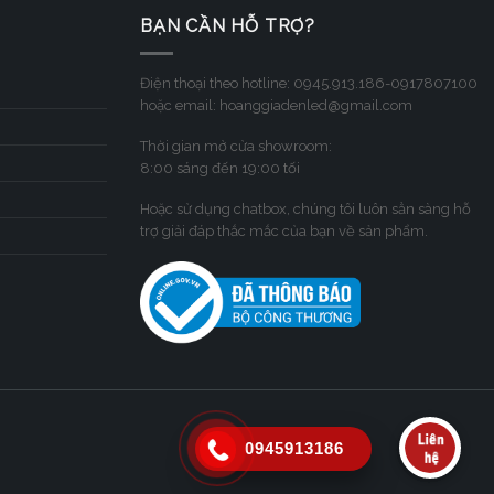
BẠN CẦN HỖ TRỢ?
Điện thoại theo hotline: 0945.913.186-0917807100
hoặc email: hoanggiadenled@gmail.com
Thời gian mở cửa showroom:
8:00 sáng đến 19:00 tối
Hoặc sử dụng chatbox, chúng tôi luôn sẳn sàng hỗ
trợ giải đáp thắc mắc của bạn về sản phẩm.
0945913186