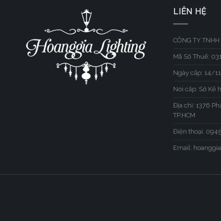
LIÊN HỆ
CÔNG TY TNHH 
Mã Số Thuế: 0
Ngày cấp: 14/1
Nơi cấp: Sở Kế 
Địa chỉ: 1376 P
TP.HCM
Điện thoại: 09
Email: hoangg