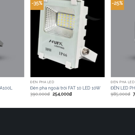
-35%
-25%
ĐÈN PHA LED
ĐÈN PHA LED
A100L
Đèn pha ngoài trời FAT 10 LED 10W
ĐÈN LED P
390,000
₫
254,000
₫
985,000
₫