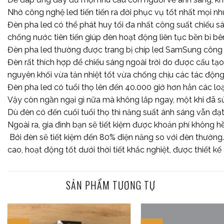
Nhờ công nghệ led tiến tiến ra đời phục vụ tốt nhất mọi nh
Đèn pha led có thể phát huy tối đa nhất công suất chiếu s
chống nước tiên tiến giúp đèn hoạt động liên tục bền bỉ bên 
Đèn pha led thường được trang bị chíp led SamSung công s
Đèn rất thích hợp để chiếu sáng ngoài trời do được cấu tạ
nguyên khối vừa tản nhiệt tốt vừa chống chịu các tác động
Đèn pha led có tuổi thọ lên đến 40.000 giờ hơn hẳn các lo
Vậy còn ngần ngại gì nữa mà không lắp ngay, một khi đã sử 
Dù đèn có đến cuối tuổi thọ thì năng suất ánh sáng vẫn đạ
Ngoài ra, gia đình bạn sẽ tiết kiệm được khoản phí không
Bởi đèn sẽ tiết kiệm đến 80% điện năng so với đèn thường.
cao, hoạt động tốt dưới thời tiết khắc nghiệt, được thiết k
SẢN PHẨM TƯƠNG TỰ