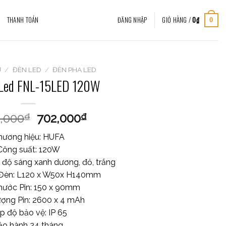
THANH TOÁN
ĐĂNG NHẬP
GIỎ HÀNG /
0
₫
0
Ủ
/
ĐÈN LED
/
ĐÈN PHA LED
 Led FNL-15LED 120W
0,000
702,000
₫
₫
hương hiệu: HUFA
Công suất: 120W
 độ sáng xanh dương, đỏ, trắng
 Đèn: L120 x W50x H140mm
thước Pin: 150 x 90mm
ợng Pin: 2600 x 4 mAh
p độ bảo vệ: IP 65
ảo hành 24 tháng.