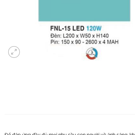
Để đáp ứng đầy đủ mọi nhu cầu con người về ánh sáng, khô