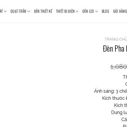
RÍ
QUẠT TRẦN
ĐÈN THIẾT KẾ
THIẾT BỊ ĐIỆN
ĐÈN LED
BLOG
GIỎ HÀNG
TRANG CH
Đèn Pha
1,08
T
Ánh sáng: 3 chế
Kích thước
Kích 
Dung lư
Cấ
B