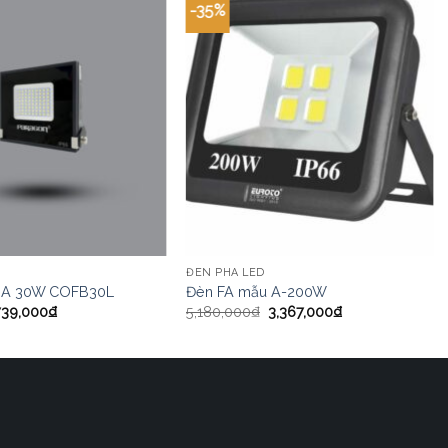
-35%
ĐÈN PHA LED
HA 30W COFB30L
Đèn FA mẫu A-200W
739,000
₫
5,180,000
₫
3,367,000
₫