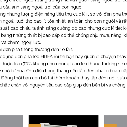
u cầu ánh sáng ngoài trời của con người.
áng nhưng lượng điện năng tiêu thụ cực kì ít so với đèn pha
ngoài, tuổi thọ cao, ít tỏa nhiệt, an toàn cho con người và rấ
uất cao chiếu ra ánh sáng cường độ cao nhưng cực kì tiết k
o bằng những thiết bị cao cấp có thể chống chịu mưa, năng, 
 va chạm ngoại lực.
ại đèn pha thông thường đến 10 lần.
dụng đèn pha led HUFA rồi thì bạn hãy quên đi chuyện thay lắ
t được trên 70% không như những loại đèn thông thường sẽ mờ
 hề nhỏ từ hóa đơn điện hàng tháng nếu lắp đèn pha led cao 
 Đồng thời bạn còn bỏ túi thêm khoản thay lắp đèn mới, sửa c
ế chắc chắn với nguyên liệu cao cấp giúp đèn bền bỉ và chống 