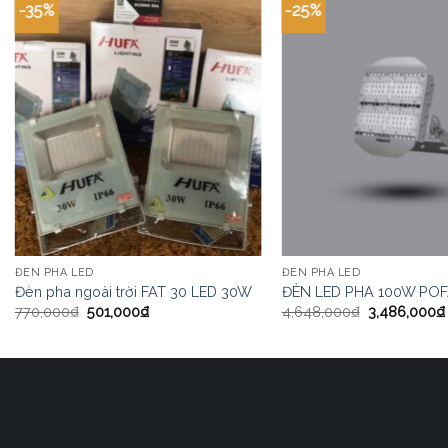
-35%
-25%
ĐÈN PHA LED
ĐÈN PHA LED
Đèn pha ngoài trời FAT 30 LED 30W
ĐÈN LED PHA 100W POF
770,000
₫
501,000
₫
4,648,000
₫
3,486,000
₫