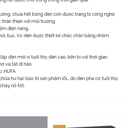
 thường, chưa hết bóng đèn còn được trang bị công nghệ
t thân thiện với môi trường.
iệm điện năng.
khói, bụi… Vỏ đèn được thiết kế chắc chắn bằng nhôm
p đèn mới vì tuổi thọ đèn cao, bền bỉ với thời gian.
 và tắt đi hẳn.
cấp HUFA
hữa hư hại, bảo trì sản phẩm lỗi… do đèn pha có tuổi thọ
cháy nổ tốt.