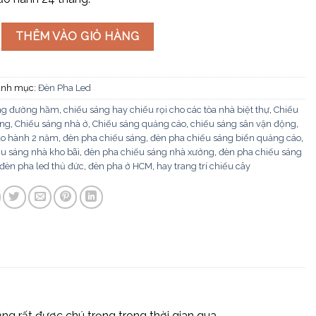
L-15LED 120W số lượng
THÊM VÀO GIỎ HÀNG
nh mục:
Đèn Pha Led
ng đường hầm
,
chiếu sáng hay chiếu rọi cho các tòa nhà biệt thự
,
Chiếu
ộng
,
Chiếu sáng nhà ở
,
Chiếu sáng quảng cáo
,
chiếu sáng sân vận động
,
ảo hành 2 năm
,
đèn pha chiếu sáng
,
đèn pha chiếu sáng biển quảng cáo
,
u sáng nhà kho bãi
,
đèn pha chiếu sáng nhà xưởng
,
đèn pha chiếu sáng
đèn pha led thủ đức
,
đèn pha ở HCM
,
hay trang trí chiếu cây
g rất được chú trọng trong thời gian qua.