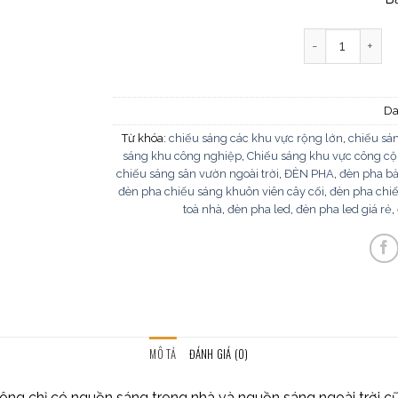
Đèn Pha Led FN
Da
Từ khóa:
chiếu sáng các khu vực rộng lớn
,
chiếu sá
sáng khu công nghiệp
,
Chiếu sáng khu vực công c
chiếu sáng sân vườn ngoài trời
,
ĐÈN PHA
,
đèn pha b
đèn pha chiếu sáng khuôn viên cây cối
,
đèn pha chiế
toà nhà
,
đèn pha led
,
đèn pha led giá rẻ
,
MÔ TẢ
ĐÁNH GIÁ (0)
ng chỉ có nguồn sáng trong nhà và nguồn sáng ngoài trời cũn