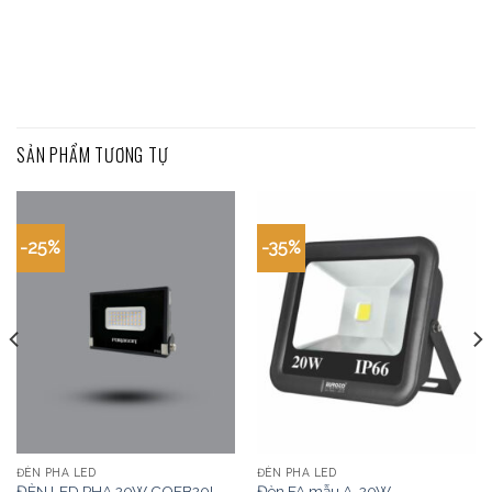
SẢN PHẨM TƯƠNG TỰ
-25%
-35%
ĐÈN PHA LED
ĐÈN PHA LED
ĐÈN LED PHA 20W COFB20L
Đèn FA mẫu A-20W