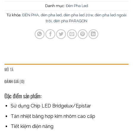
Danh mục:
Đèn Pha Led
Từ khóa:
ĐÈN PHA
,
đèn pha led
,
đèn pha led 20w
,
đèn pha led ngoài
trời
,
đèn pha PARAGON
MÔ TẢ
ĐÁNH GIÁ (0)
Đặc điểm sản phẩm:
Sử dụng Chip LED Bridgelux/Epistar
Tản nhiệt bằng hợp kim nhôm cao cấp
Tiết kiệm điện năng