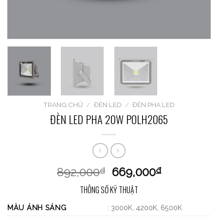
TRANG CHỦ
/
ĐÈN LED
/
ĐÈN PHA LED
ĐÈN LED PHA 20W POLH2065
892,000
669,000
₫
₫
THÔNG SỐ KỸ THUẬT
MÀU ÁNH SÁNG
: 3000K, 4200K, 6500K