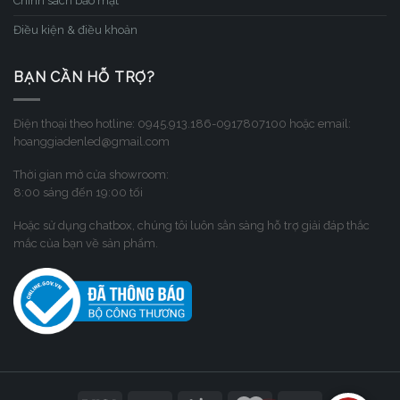
Chính sách bảo mật
Điều kiện & điều khoản
BẠN CẦN HỖ TRỢ?
Điện thoại theo hotline: 0945.913.186-0917807100 hoặc email:
hoanggiadenled@gmail.com
Thời gian mở cửa showroom:
8:00 sáng đến 19:00 tối
Hoặc sử dụng chatbox, chúng tôi luôn sẳn sàng hỗ trợ giải đáp thắc
mắc của bạn về sản phẩm.