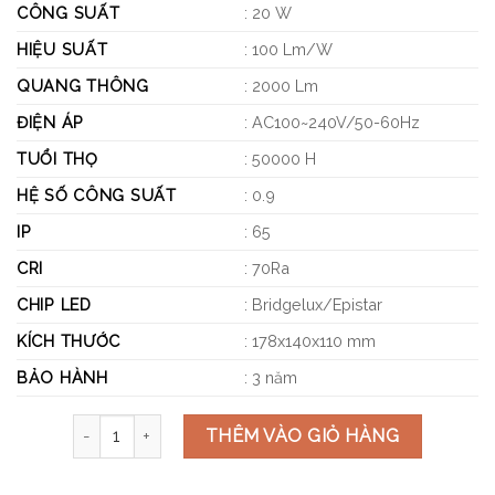
CÔNG SUẤT
: 20 W
HIỆU SUẤT
: 100 Lm/W
QUANG THÔNG
: 2000 Lm
ĐIỆN ÁP
: AC100~240V/50-60Hz
TUỔI THỌ
: 50000 H
HỆ SỐ CÔNG SUẤT
: 0.9
IP
: 65
CRI
: 70Ra
CHIP LED
: Bridgelux/Epistar
KÍCH THƯỚC
: 178x140x110 mm
BẢO HÀNH
: 3 năm
ĐÈN LED PHA 20W POLH2065 số lượng
THÊM VÀO GIỎ HÀNG