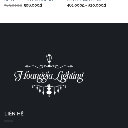
783,000
₫
588,000
₫
481,000
₫
–
520,000
₫
LIÊN HỆ