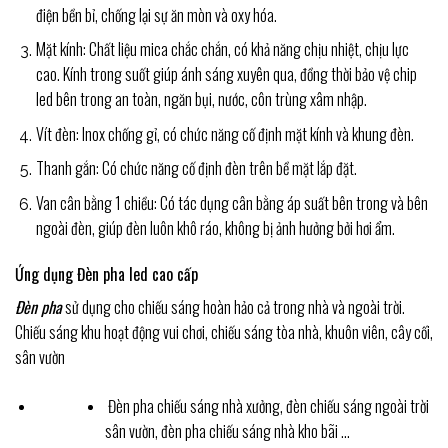
điện bền bỉ, chống lại sự ăn mòn và oxy hóa.
Mặt kính: Chất liệu mica chắc chắn, có khả năng chịu nhiệt, chịu lực
cao. Kính trong suốt giúp ánh sáng xuyên qua, đồng thời bảo vệ chip
led bên trong an toàn, ngăn bụi, nước, côn trùng xâm nhập.
Vít đèn: Inox chống gỉ, có chức năng cố định mặt kính và khung đèn.
Thanh gắn: Có chức năng cố định đèn trên bề mặt lắp đặt.
Van cân bằng 1 chiều: Có tác dụng cân bằng áp suất bên trong và bên
ngoài đèn, giúp đèn luôn khô ráo, không bị ảnh hưởng bởi hơi ẩm.
Ứng dụng Đèn pha led cao cấp
Đèn pha
sử dụng cho chiếu sáng hoàn hảo cả trong nhà và ngoài trời.
Chiếu sáng khu hoạt động vui chơi, chiếu sáng tòa nhà, khuôn viên, cây cối,
sân vườn
Đèn pha chiếu sáng nhà xưởng, đèn chiếu sáng ngoài trời
sân vườn, đèn pha chiếu sáng nhà kho bãi …