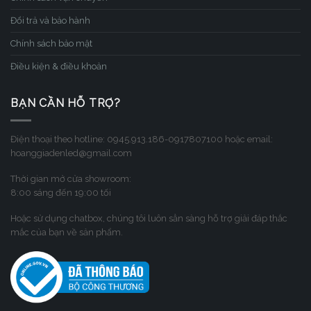
Đổi trả và bảo hành
Chính sách bảo mật
Điều kiện & điều khoản
BẠN CẦN HỖ TRỢ?
Điện thoại theo hotline: 0945.913.186-0917807100 hoặc email:
hoanggiadenled@gmail.com
Thời gian mở cửa showroom:
8:00 sáng đến 19:00 tối
Hoặc sử dụng chatbox, chúng tôi luôn sẳn sàng hỗ trợ giải đáp thắc
mắc của bạn về sản phẩm.