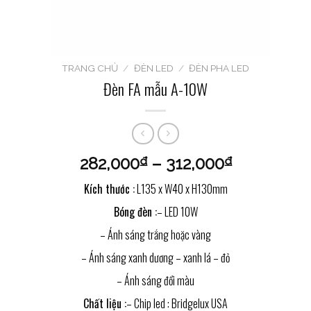
TRANG CHỦ
/
ĐÈN LED
/
ĐÈN PHA LED
Đèn FA mẫu A-10W
282,000
–
312,000
₫
₫
Kích thước :
L135 x W40 x H130mm
Bóng đèn :
– LED 10W
– Ánh sáng trắng hoặc vàng
– Ánh sáng xanh dương – xanh lá – đỏ
– Ánh sáng đổi màu
Chất liệu :
– Chip led : Bridgelux USA