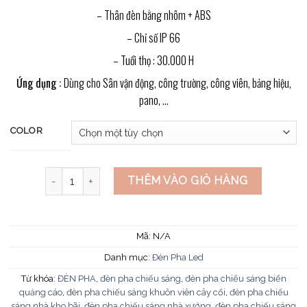
– Thân đèn bằng nhôm + ABS
– Chỉ số IP 66
– Tuổi thọ : 30.000 H
Ứng dụng :
Dùng cho Sân vận động, công trường, công viên, bảng hiệu,
pano, …
COLOR
Đèn FA mẫu A-10W số lượng
THÊM VÀO GIỎ HÀNG
Mã:
N/A
Danh mục:
Đèn Pha Led
Từ khóa:
ĐÈN PHA
,
đèn pha chiếu sáng
,
đèn pha chiếu sáng biển
quảng cáo
,
đèn pha chiếu sáng khuôn viên cây cối
,
đèn pha chiếu
sáng nhà kho bãi
,
đèn pha chiếu sáng nhà xưởng
,
đèn pha chiếu sáng