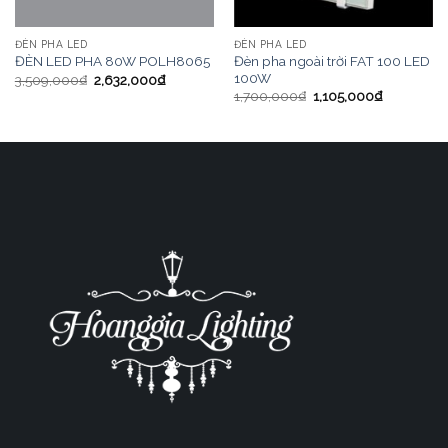
ĐÈN PHA LED
ĐÈN PHA LED
Đèn pha ngoài trời FAT 100 LED
ĐÈN LED PHA 80W POLH8065
100W
3,509,000
₫
2,632,000
₫
1,700,000
₫
1,105,000
₫