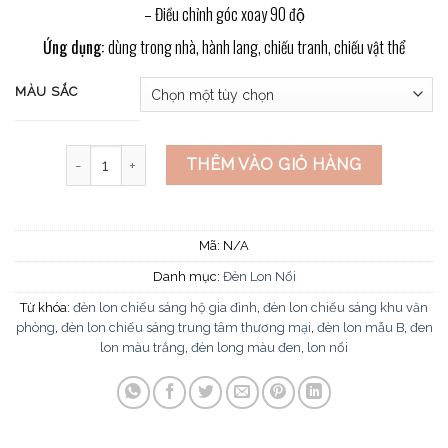
– Điều chỉnh góc xoay 90 độ
Ứng dụng:
dùng trong nhà, hành lang, chiếu tranh, chiếu vật thể
MÀU SẮC
Đèn Led Nổi 12W Góc Xoay 90 Độ LN-71 số lượng
THÊM VÀO GIỎ HÀNG
Mã:
N/A
Danh mục:
Đèn Lon Nổi
Từ khóa:
đèn lon chiếu sáng hộ gia đình
,
đèn lon chiếu sáng khu văn
phòng
,
đèn lon chiếu sáng trung tâm thương mại
,
đèn lon mẫu B
,
đen
lon màu trắng
,
đèn long màu đen
,
lon nổi