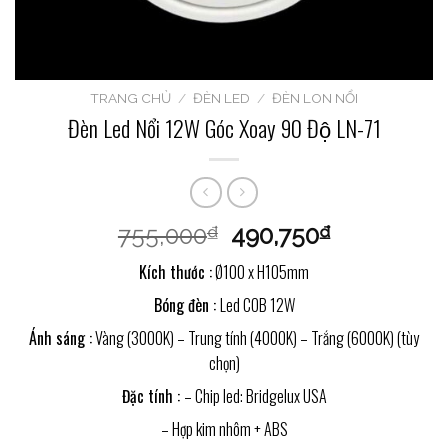
TRANG CHỦ
/
ĐÈN LED
/
ĐÈN LON NỔI
Đèn Led Nổi 12W Góc Xoay 90 Độ LN-71
755,000
490,750
₫
₫
Kích thước :
Ø100 x H105mm
Bóng đèn :
Led COB 12W
Ánh sáng :
Vàng (3000K) – Trung tính (4000K) – Trắng (6000K) (tùy
chọn)
Đặc tính :
– Chip led: Bridgelux USA
– Hợp kim nhôm + ABS