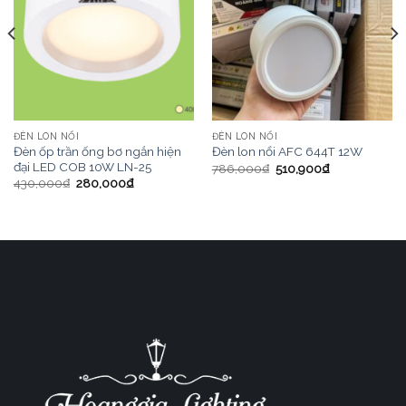
ĐÈN LON NỔI
ĐÈN LON NỔI
Đèn ốp trần ống bơ ngắn hiện
Đèn lon nổi AFC 644T 12W
đại LED COB 10W LN-25
786,000
₫
510,900
₫
430,000
₫
280,000
₫