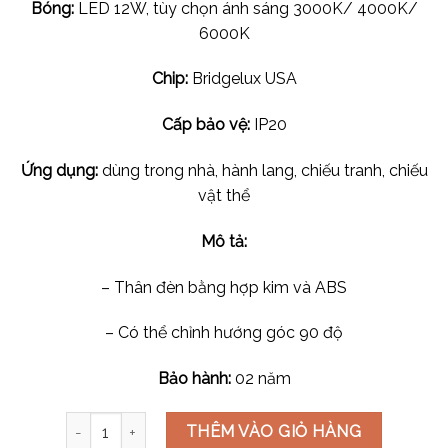
Bóng:
LED 12W, tùy chọn ánh sáng 3000K/ 4000K/
6000K
Chip:
Bridgelux USA
Cấp bảo vệ:
IP20
Ứng dụng:
dùng trong nhà, hành lang, chiếu tranh, chiếu
vật thể
Mô tả:
– Thân đèn bằng hợp kim và ABS
– Có thể chỉnh hướng góc 90 độ
Bảo hành:
02 năm
Đèn lon nổi LED COB-12W LN-70 số lượng
THÊM VÀO GIỎ HÀNG