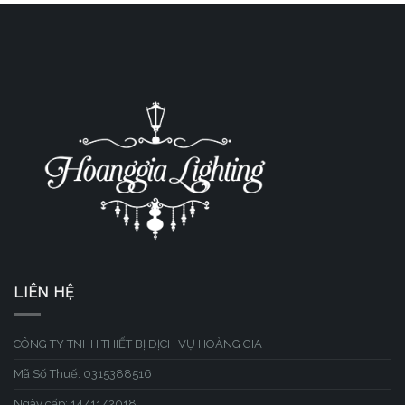
LIÊN HỆ
CÔNG TY TNHH THIẾT BỊ DỊCH VỤ HOÀNG GIA
Mã Số Thuế: 0315388516
Ngày cấp: 14/11/2018