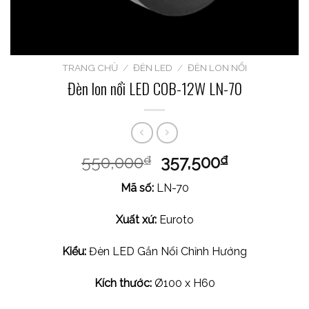
TRANG CHỦ
/
ĐÈN LED
/
ĐÈN LON NỔI
Đèn lon nổi LED COB-12W LN-70
550,000
357,500
₫
₫
Mã số:
LN-70
Xuất xứ:
Euroto
Kiểu:
Đèn LED Gắn Nổi Chỉnh Hướng
Kích thước:
Ø100 x H60