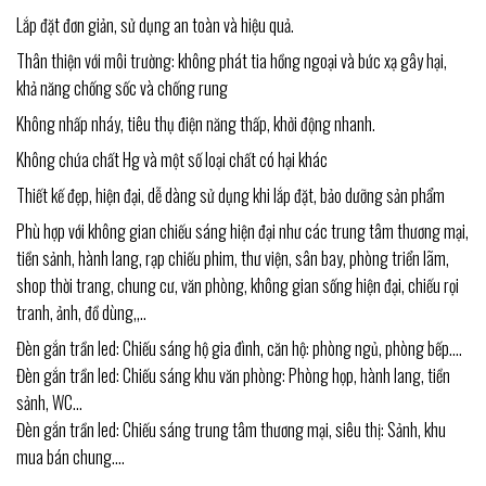
Lắp đặt đơn giản, sử dụng an toàn và hiệu quả.
Thân thiện với môi trường: không phát tia hồng ngoại và bức xạ gây hại,
khả năng chống sốc và chống rung
Không nhấp nháy, tiêu thụ điện năng thấp, khởi động nhanh.
Không chứa chất Hg và một số loại chất có hại khác
Thiết kế đẹp, hiện đại, dễ dàng sử dụng khi lắp đặt, bảo dưỡng sản phẩm
Phù hợp với không gian chiếu sáng hiện đại như các trung tâm thương mại,
tiền sảnh, hành lang, rạp chiếu phim, thư viện, sân bay, phòng triển lãm,
shop thời trang, chung cư, văn phòng, không gian sống hiện đại, chiếu rọi
tranh, ảnh, đồ dùng,,..
Đèn gắn trần led: Chiếu sáng hộ gia đình, căn hộ: phòng ngủ, phòng bếp….
Đèn gắn trần led: Chiếu sáng khu văn phòng: Phòng họp, hành lang, tiền
sảnh, WC…
Đèn gắn trần led: Chiếu sáng trung tâm thương mại, siêu thị: Sảnh, khu
mua bán chung….