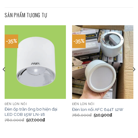
SẢN PHẨM TƯƠNG TỰ
-35%
-35%
ĐÈN LON NỔI
ĐÈN LON NỔI
Đèn ốp trần ống bơ hiện đại
Đèn lon nổi AFC 644T 12W
LED COB 15W LN-18
786,000
₫
510,900
₫
780,000
₫
507,000
₫