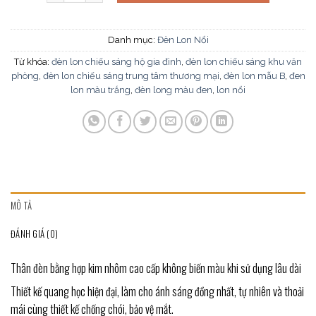
Danh mục:
Đèn Lon Nổi
Từ khóa:
đèn lon chiếu sáng hộ gia đình
,
đèn lon chiếu sáng khu văn
phòng
,
đèn lon chiếu sáng trung tâm thương mại
,
đèn lon mẫu B
,
đen
lon màu trắng
,
đèn long màu đen
,
lon nổi
MÔ TẢ
ĐÁNH GIÁ (0)
Thân đèn bằng hợp kim nhôm cao cấp không biến màu khi sử dụng lâu dài
Thiết kế quang học hiện đại, làm cho ánh sáng đồng nhất, tự nhiên và thoải
mái cùng thiết kế chống chói, bảo vệ mắt.