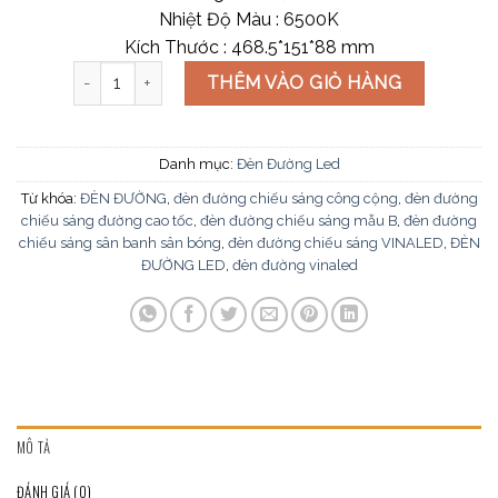
Nhiệt Độ Màu : 6500K
Kích Thước : 468.5*151*88 mm
ĐÈN ĐƯỜNG LED 50W KINGECO ÁNH SÁNG TRẮNG số l
THÊM VÀO GIỎ HÀNG
Danh mục:
Đèn Đường Led
Từ khóa:
ĐÈN ĐƯỜNG
,
đèn đường chiếu sáng công cộng
,
đèn đường
chiếu sáng đường cao tốc
,
đèn đường chiếu sáng mẫu B
,
đèn đường
chiếu sáng sân banh sân bóng
,
đèn đường chiếu sáng VINALED
,
ĐÈN
ĐƯỜNG LED
,
đèn đường vinaled
MÔ TẢ
ĐÁNH GIÁ (0)