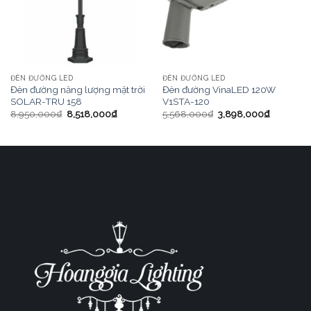
ĐÈN ĐƯỜNG LED
ĐÈN ĐƯỜNG LED
Đèn đường năng lượng mặt trời
Đèn đường VinaLED 120W
SOLAR-TRU 158
V1STA-120
8,950,000
₫
8,518,000
₫
5,568,000
₫
3,898,000
₫