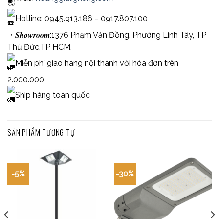
Hotline: 0945.913.186 – 0917.807.100
・𝑺𝒉𝒐𝒘𝒓𝒐𝒐𝒎:1376 Phạm Văn Đồng, Phường Linh Tây, TP
Thủ Đức,TP HCM.
Miễn phí giao hàng nội thành với hóa đơn trên
2.000.000
Ship hàng toàn quốc
SẢN PHẨM TƯƠNG TỰ
-5%
-30%