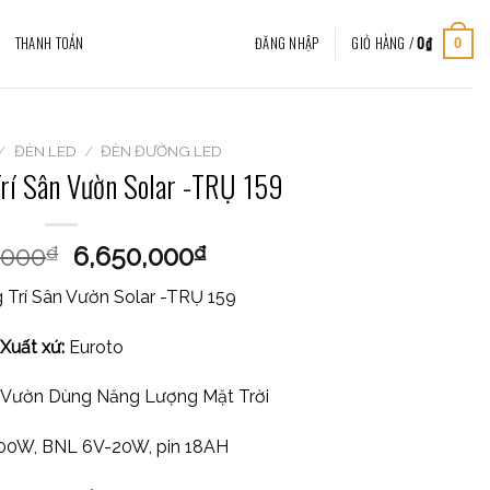
THANH TOÁN
ĐĂNG NHẬP
GIỎ HÀNG /
0
₫
0
/
ĐÈN LED
/
ĐÈN ĐƯỜNG LED
Trí Sân Vườn Solar -TRỤ 159
,000
6,650,000
₫
₫
 Trí Sân Vườn Solar -TRỤ 159
Xuất xứ:
Euroto
 Vườn Dùng Năng Lượng Mặt Trời
0W, BNL 6V-20W, pin 18AH