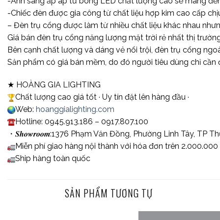
-Ánh sáng ấp áp từ bóng LED chất lượng cao sẽ mang đến 
-Chiếc đèn được gia công từ chất liệu hợp kim cao cấp c
– Đèn trụ cổng được làm từ nhiều chất liệu khác nhau nhưn
Giá bán đèn trụ cổng năng lượng mặt trời rẻ nhất thị trường
Bên cạnh chất lượng và dáng vẻ nổi trội, đèn trụ cổng ngoà
Sản phẩm có giá bán mềm, do đó người tiêu dùng chỉ cần đ
★ HOÀNG GIA LIGHTING
Chất lượng cao giá tốt · Uy tín đặt lên hàng đầu ·
Web:
hoanggialighting.com
Hotline: 0945.913.186 – 0917.807.100
・𝑺𝒉𝒐𝒘𝒓𝒐𝒐𝒎:1376 Phạm Văn Đồng, Phường Linh Tây, TP 
Miễn phí giao hàng nội thành với hóa đơn trên 2.000.000
Ship hàng toàn quốc
SẢN PHẨM TƯƠNG TỰ