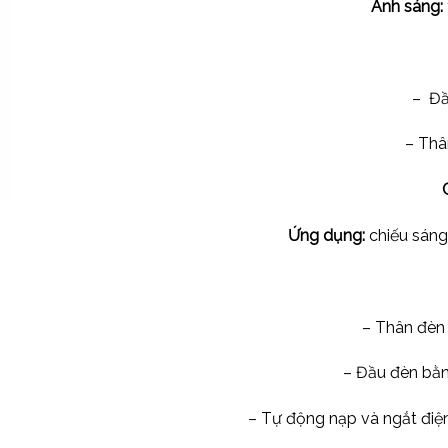
Ánh sáng:
– Đầ
– Thâ
Ứng dụng:
chiếu sáng 
– Thân đèn 
– Đầu đèn bằ
– Tự động nạp và ngắt điện, 