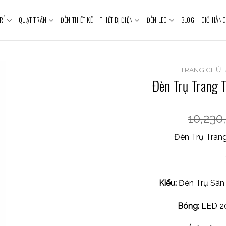
RÍ
QUẠT TRẦN
ĐÈN THIẾT KẾ
THIẾT BỊ ĐIỆN
ĐÈN LED
BLOG
GIỎ HÀNG
TRANG CHỦ
Đèn Trụ Trang 
10,230
Đèn Trụ Trang
Kiểu:
Đèn Trụ Sân
Bóng:
LED 20