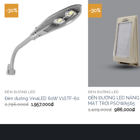
-30%
-30%
ĐÈN ĐƯỜNG LED
ĐÈN ĐƯỜNG LED
ĐÈN ĐƯỜNG LED NĂNG
Đèn đường VinaLED 60W V1STF-60
MẶT TRỜI PSOWA565
2,796,000
₫
1,957,000
₫
1,409,000
₫
986,000
₫