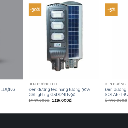
-30%
-5%
ĐÈN ĐƯỜNG LED
ĐÈN ĐƯỜNG 
 LƯỢNG
Đèn đường led năng lượng 90W
Đèn đường n
GSLighting GSDDNLN90
SOLAR-TRU
1,593,000
₫
1,115,000
₫
8,950,000
₫