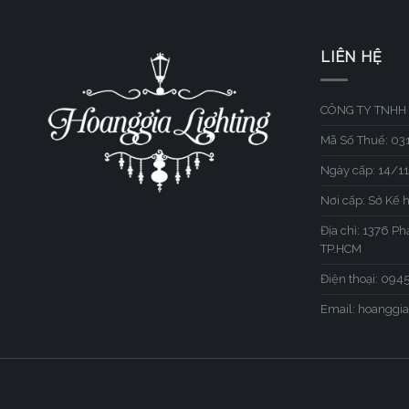
LIÊN HỆ
CÔNG TY TNHH 
Mã Số Thuế: 0
Ngày cấp: 14/1
Nơi cấp: Sở Kế 
Địa chỉ: 1376 P
TP.HCM
Điện thoại: 09
Email: hoangg