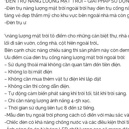
“ĐÈN TRỤ NĂNG LƯỢNG MẶT TRỜI – GIẢI PHÁP SỬ DỤ
-Đèn trụ năng lượng mặt trời ngoài trời hay đèn trụ cổng n
tăng vẻ đẹp thẩm mỹ cho khu vực bên ngoài nhà mà còn giú
-Đèn trụ ư
\năng lượng mặt trời tô điểm cho những căn biệt thự, nhà 
lối đi sân vườn, cổng nhà, cột hiên ngoài trời…
Bên cạnh chức năng chiếu sáng thì sản phẩm này còn đem lại
Ưu điểm của đèn trụ cổng năng lượng mặt trời ngoài trời:
– Sử dụng thoải mái không cần quan tâm đến tiền điện.
– Không lo bị mất điện
– Không cần mua thêm vật tư điện khi lắp đặt
– Không cần thi công dẫn điện.
– Tự động cảm biến phát sáng khi trời tối, tắt khi trời sáng.
– Chỉ cần năng lượng ánh nắng 4-5h xạc.
– Thời gian sử dụng liên tục 8 đến 12 tiếng.
-Mẫu đèn trụ ngoài trời phong cách cổ điển với màu sắc và
-Chiếc đèn có khả năng chống nước và các điều kiện thời t