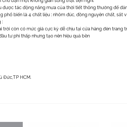
cho bạn một không gian sống thật tiện nghi.
hịu được tác động nắng mưa của thời tiết thông thường để đ
g phổ biến là 4 chất liệu : nhôm đúc, đồng nguyên chất, sắt 
 :
i trời còn có mức giá cực kỳ dễ chịu tại cửa hàng đèn trang t
ầu tư phí thấp nhưng tạo nên hiệu quả bền
Thủ Đức,TP HCM.