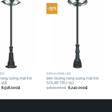
-35%
LED
ĐÈN ĐƯỜNG LED
ăng lượng mặt trời
Đèn đường năng lượng mặt trời
 158
SOLAR-TRU-157
8,518,000
₫
9,600,000
₫
6,240,000
₫