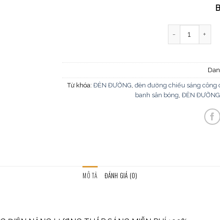
B
Đèn Trụ Trang T
Dan
Từ khóa:
ĐÈN ĐƯỜNG
,
đèn đường chiếu sáng công
banh sân bóng
,
ĐÈN ĐƯỜNG
MÔ TẢ
ĐÁNH GIÁ (0)