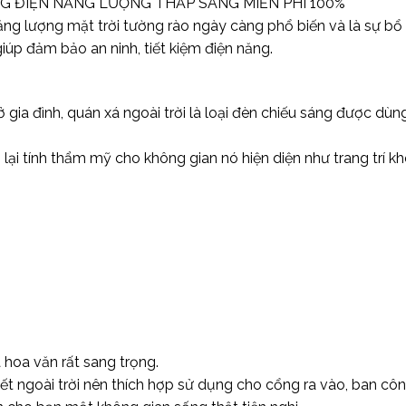
NG ĐIỆN NĂNG LƯỢNG THẮP SÁNG MIỄN PHÍ 100%
ăng lượng mặt trời tường rào ngày càng phổ biến và là sự bổ 
p đảm bảo an ninh, tiết kiệm điện năng.
ở gia đình, quán xá ngoài trời là loại đèn chiếu sáng được d
 tính thẩm mỹ cho không gian nó hiện diện như trang trí không
 hoa văn rất sang trọng.
iết ngoài trời nên thích hợp sử dụng cho cổng ra vào, ban cô