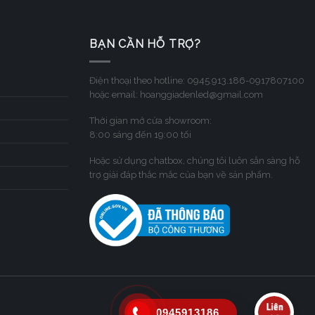
BẠN CẦN HỖ TRỢ?
Điện thoại theo hotline: 0945.913.186-0917807100
hoặc email: hoanggiadenled@gmail.com
Thời gian mở cửa showroom:
8:00 sáng đến 19:00 tối
Hoặc sử dụng chatbox, chúng tôi luôn sẳn sàng hỗ
trợ giải đáp thắc mắc của bạn về sản phẩm.
0945913186