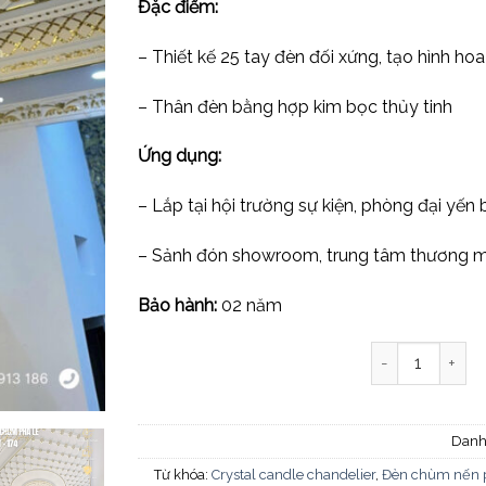
Đặc điểm:
– Thiết kế 25 tay đèn đối xứng, tạo hình ho
– Thân đèn bằng hợp kim bọc thủy tinh
Ứng dụng:
– Lắp tại hội trường sự kiện, phòng đại yến 
– Sảnh đón showroom, trung tâm thương mạ
Bảo hành:
02 năm
Đèn chùm pha l
Danh
Từ khóa:
Crystal candle chandelier
,
Đèn chùm nến p