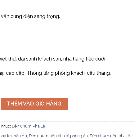
a văn cung điện sang trọng.
biệt thự, đại sảnh khách sạn, nhà hàng tiệc cưới
i cao cấp. Thông tầng phòng khách, cầu thang.
ê K9 cao cấp CNQT-174 số lượng
THÊM VÀO GIỎ HÀNG
 mục:
Đèn Chùm Pha Lê
ha lê châu Âu
,
Đèn chùm nến pha lê phòng ăn
,
Đèn chùm nến pha lê