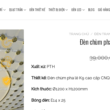
RÍ
QUẠT TRẦN
ĐÈN THIẾT KẾ
THIẾT BỊ ĐIỆN
ĐÈN LED
BLOG
GIỎ HÀNG
TRANG CHỦ
/
ĐÈN TRAN
Đèn chùm pha
39,000
Xuất xứ:
PTH
Thiết kế:
Đèn chùm pha lê K9 cao cấp CNQ
Kích thước:
Ø1200 x H1200mm
Bóng đèn:
E14 x 25