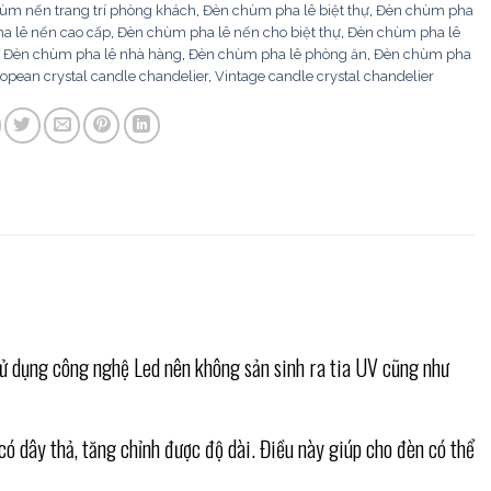
ùm nến trang trí phòng khách
,
Đèn chùm pha lê biệt thự
,
Đèn chùm pha
a lê nến cao cấp
,
Đèn chùm pha lê nến cho biệt thự
,
Đèn chùm pha lê
,
Đèn chùm pha lê nhà hàng
,
Đèn chùm pha lê phòng ăn
,
Đèn chùm pha
opean crystal candle chandelier
,
Vintage candle crystal chandelier
ử dụng công nghệ Led nên không sản sinh ra tia UV cũng như
ó dây thả, tăng chỉnh được độ dài. Điều này giúp cho đèn có thể