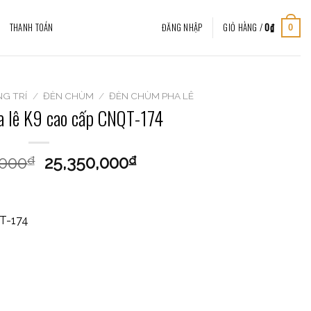
THANH TOÁN
ĐĂNG NHẬP
GIỎ HÀNG /
0
₫
0
G TRÍ
/
ĐÈN CHÙM
/
ĐÈN CHÙM PHA LÊ
 lê K9 cao cấp CNQT-174
,000
25,350,000
₫
₫
T-174