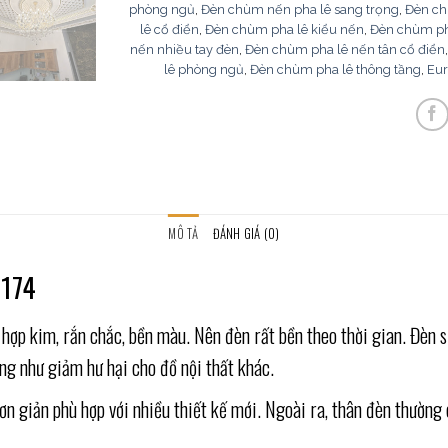
phòng ngủ
,
Đèn chùm nến pha lê sang trọng
,
Đèn ch
lê cổ điển
,
Đèn chùm pha lê kiểu nến
,
Đèn chùm ph
nến nhiều tay đèn
,
Đèn chùm pha lê nến tân cổ điển
lê phòng ngủ
,
Đèn chùm pha lê thông tầng
,
Eur
MÔ TẢ
ĐÁNH GIÁ (0)
-174
p kim, rắn chắc, bền màu. Nên đèn rất bền theo thời gian. Đèn s
ũng như giảm hư hại cho đồ nội thất khác.
giản phù hợp với nhiều thiết kế mới. Ngoài ra, thân đèn thường c