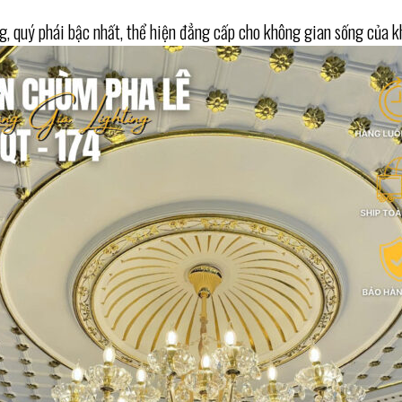
, quý phái bậc nhất, thể hiện đẳng cấp cho không gian sống của k