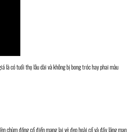
á là có tuổi thọ lâu dài và không bị bong tróc hay phai màu
 đèn chùm đồng cổ điển mang lại vẻ đẹp hoài cổ và đầy lãng mạn