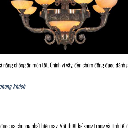
ả năng chống ăn mòn tốt. Chính vì vậy, đèn chùm đồng được đánh gi
 phòng khách
ược ưa chuộng nhất hiện nay. Với thiết kế sang trọng và tinh tế,