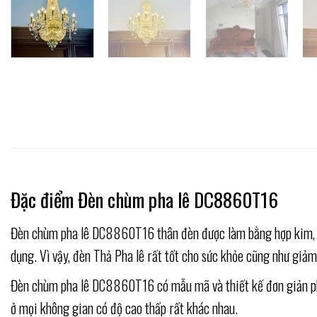
Đặc điểm Đèn chùm pha lê DC8860T16
Đèn chùm pha lê DC8860T16 thân đèn được làm bằng hợp kim, rắn
dụng. Vì vậy, đèn Thả Pha lê rất tốt cho sức khỏe cũng như giảm
Đèn chùm pha lê DC8860T16 có mẫu mã và thiết kế đơn giản phù 
ở mọi không gian có độ cao thấp rất khác nhau.