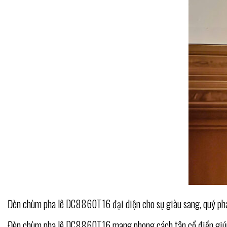
Đèn chùm pha lê DC8860T16 đại diện cho sự giàu sang, quý phá
Đèn chùm pha lê DC8860T16 mang phong cách tân cổ điển giúp xó