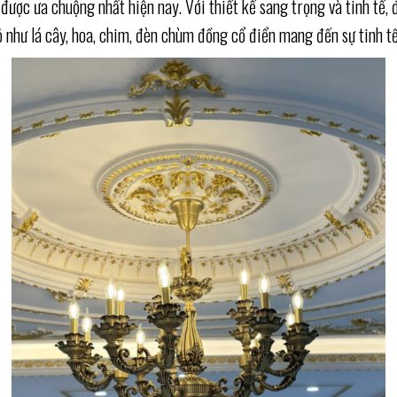
ược ưa chuộng nhất hiện nay. Với thiết kế sang trọng và tinh tế,
 như lá cây, hoa, chim, đèn chùm đồng cổ điển mang đến sự tinh t