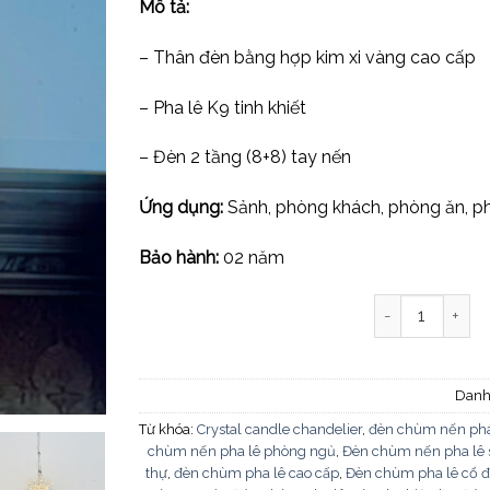
Mô tả:
– Thân đèn bằng hợp kim xi vàng cao cấp
– Pha lê K9 tinh khiết
– Đèn 2 tầng (8+8) tay nến
Ứng dụng:
Sảnh, phòng khách, phòng ăn, ph
Bảo hành:
02 năm
Đèn chùm pha l
Danh
Từ khóa:
Crystal candle chandelier
,
đèn chùm nến pha
chùm nến pha lê phòng ngủ
,
Đèn chùm nến pha lê 
thự
,
đèn chùm pha lê cao cấp
,
Đèn chùm pha lê cổ đ