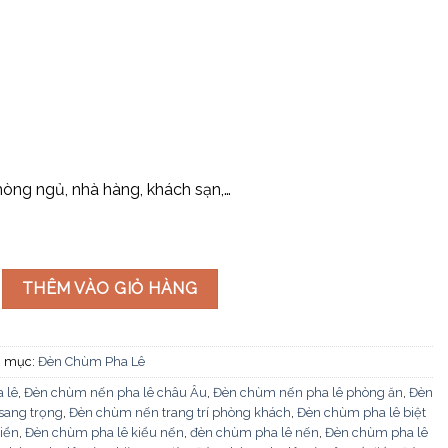
òng ngủ, nhà hàng, khách sạn,…
ê DC8860T16 số lượng
THÊM VÀO GIỎ HÀNG
 mục:
Đèn Chùm Pha Lê
 lê
,
Đèn chùm nến pha lê châu Âu
,
Đèn chùm nến pha lê phòng ăn
,
Đèn
sang trọng
,
Đèn chùm nến trang trí phòng khách
,
Đèn chùm pha lê biệt
iển
,
Đèn chùm pha lê kiểu nến
,
đèn chùm pha lê nến
,
Đèn chùm pha lê