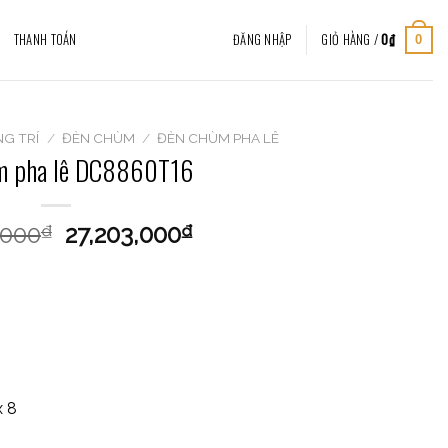
THANH TOÁN
ĐĂNG NHẬP
GIỎ HÀNG /
0
₫
0
G TRÍ
/
ĐÈN CHÙM
/
ĐÈN CHÙM PHA LÊ
m pha lê DC8860T16
,000
27,203,000
₫
₫
x 8