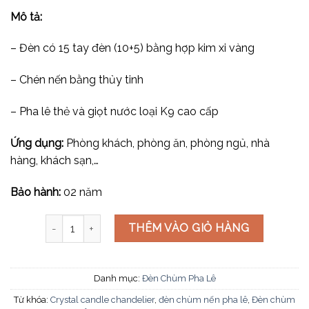
Mô tả:
– Đèn có 15 tay đèn (10+5) bằng hợp kim xi vàng
– Chén nến bằng thủy tinh
– Pha lê thẻ và giọt nước loại K9 cao cấp
Ứng dụng:
Phòng khách, phòng ăn, phòng ngủ, nhà
hàng, khách sạn,…
Bảo hành:
02 năm
Đèn chùm pha lê C-227/10+5 số lượng
THÊM VÀO GIỎ HÀNG
Danh mục:
Đèn Chùm Pha Lê
Từ khóa:
Crystal candle chandelier
,
đèn chùm nến pha lê
,
Đèn chùm