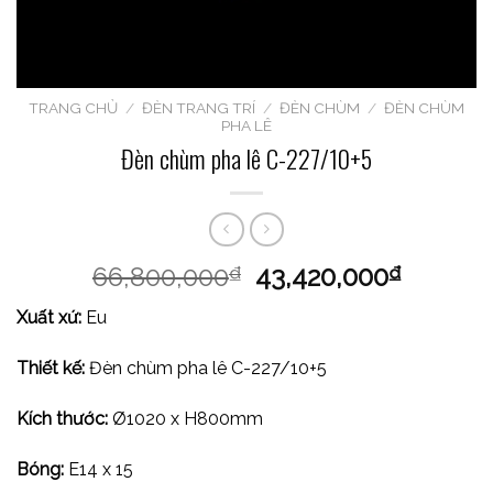
TRANG CHỦ
/
ĐÈN TRANG TRÍ
/
ĐÈN CHÙM
/
ĐÈN CHÙM
PHA LÊ
Đèn chùm pha lê C-227/10+5
66,800,000
43,420,000
₫
₫
Xuất xứ:
Eu
Thiết kế:
Đèn chùm pha lê C-227/10+5
Kích thước:
Ø1020 x H800mm
Bóng:
E14 x 15