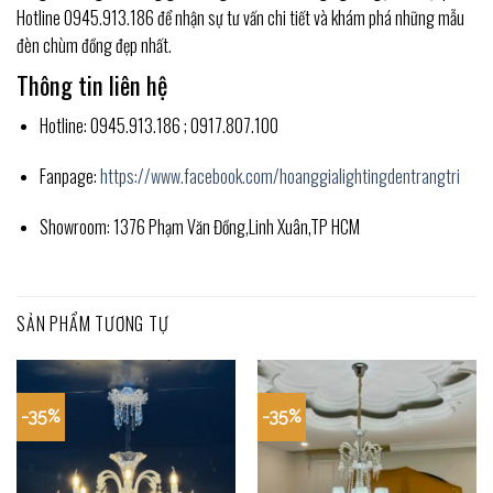
Hotline 0945.913.186 để nhận sự tư vấn chi tiết và khám phá những mẫu
đèn chùm đồng đẹp nhất.
Thông tin liên hệ
Hotline: 0945.913.186 ; 0917.807.100
Fanpage:
https://www.facebook.com/hoanggialightingdentrangtri
Showroom: 1376 Phạm Văn Đồng,Linh Xuân,TP HCM
SẢN PHẨM TƯƠNG TỰ
-35%
-35%