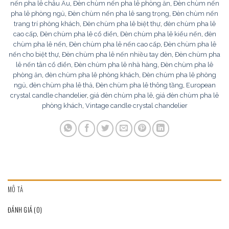
nến pha lê châu Âu
,
Đèn chùm nến pha lê phòng ăn
,
Đèn chùm nến
pha lê phòng ngủ
,
Đèn chùm nến pha lê sang trọng
,
Đèn chùm nến
trang trí phòng khách
,
Đèn chùm pha lê biệt thự
,
đèn chùm pha lê
cao cấp
,
Đèn chùm pha lê cổ điển
,
Đèn chùm pha lê kiểu nến
,
đèn
chùm pha lê nến
,
Đèn chùm pha lê nến cao cấp
,
Đèn chùm pha lê
nến cho biệt thự
,
Đèn chùm pha lê nến nhiều tay đèn
,
Đèn chùm pha
lê nến tân cổ điển
,
Đèn chùm pha lê nhà hàng
,
Đèn chùm pha lê
phòng ăn
,
đèn chùm pha lê phòng khách
,
Đèn chùm pha lê phòng
ngủ
,
đèn chùm pha lê thả
,
Đèn chùm pha lê thông tầng
,
European
crystal candle chandelier
,
giá đèn chùm pha lê
,
giá đèn chùm pha lê
phòng khách
,
Vintage candle crystal chandelier
MÔ TẢ
ĐÁNH GIÁ (0)