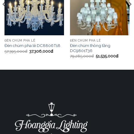
ĐÈN CHÙM PHA LÊ
ĐÈN CHÙM PHA LÊ
Đèn chùm thông tầng
Đèn chùm pha lê DC8806T18
DC9801T36
57,395,000
₫
37,306,000
₫
79,285,000
₫
51,535,000
₫