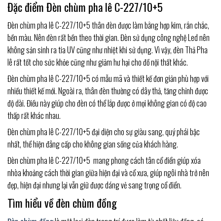
Đặc điểm Đèn chùm pha lê C-227/10+5
Đèn chùm pha lê C-227/10+5 thân đèn được làm bằng hợp kim, rắn chắc,
bền màu. Nên đèn rất bền theo thời gian. Đèn sử dụng công nghệ Led nên
không sản sinh ra tia UV cũng như nhiệt khi sử dụng. Vì vậy, đèn Thả Pha
lê rất tốt cho sức khỏe cũng như giảm hư hại cho đồ nội thất khác.
Đèn chùm pha lê C-227/10+5 có mẫu mã và thiết kế đơn giản phù hợp với
nhiều thiết kế mới. Ngoài ra, thân đèn thường có dây thả, tăng chỉnh được
độ dài. Điều này giúp cho đèn có thể lắp được ở mọi không gian có độ cao
thấp rất khác nhau.
Đèn chùm pha lê C-227/10+5 đại diện cho sự giàu sang, quý phái bậc
nhất, thể hiện đẳng cấp cho không gian sống của khách hàng.
Đèn chùm pha lê C-227/10+5 mang phong cách tân cổ điển giúp xóa
nhòa khoảng cách thời gian giữa hiện đại và cổ xưa, giúp ngôi nhà trở nên
đẹp, hiện đại nhưng lại vẫn giữ được dáng vẻ sang trọng cổ điển.
Tìm hiểu về đèn chùm đồng