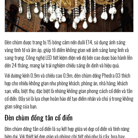
Đèn chùm được trang bị 15 bóng cắm nến đuôi E14, sử dụng ánh sáng
vàng tinh tế và ấm áp, giúp tô điểm không gian với ánh sáng lung linh và
sang trọng. Công nghệ LED tiết kiệm điện với độ bền cao được bảo hành lên
đến 24 tháng, mang lại trải nghiệm chiếu sáng ổn định và hiệu quả.
Với đường kính 0.9m và chiều cao 0.9m, đèn chùm đồng Phedra 03 thích
hợp cho nhiều không gian như phòng khách, phòng ăn, nhà hàng, khách
sạn, villa, biệt thự, đặc biệt là những không gian phong cách cổ điển và tân
cổ điển. Đây sẽ là lựa chọn hoàn hảo để tạo điểm nhấn và chú ý trong không
gian sống của bạn.
Đèn chùm đồng tân cổ điển
Đèn chùm đồng tân cổ điển là sự kết hợp giữa vẻ đẹp cổ điển và tính năng
hiện đại. Với thiết kế đơn giản và những chi tiết nhỏ như lá cây, hoa hay