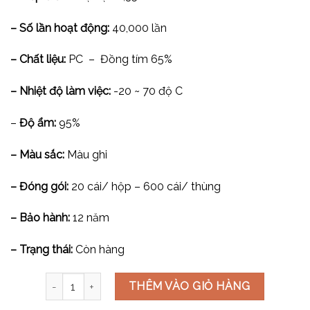
– Số lần hoạt động:
40,000 lần
– Chất liệu:
PC – Đồng tím 65%
– Nhiệt độ làm việc:
-20 ~ 70 độ C
–
Độ ẩm:
95%
– Màu sắc:
Màu ghi
– Đóng gói:
20 cái/ hộp – 600 cái/ thùng
– Bảo hành:
12 năm
– Trạng thái:
Còn hàng
Công tắc 2 chiều kép cỡ XS V9.1PGK32/L số lượng
THÊM VÀO GIỎ HÀNG