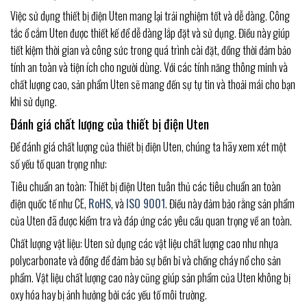
Việc sử dụng thiết bị điện Uten mang lại trải nghiệm tốt và dễ dàng. Công
tắc ổ cắm Uten được thiết kế để dễ dàng lắp đặt và sử dụng. Điều này giúp
tiết kiệm thời gian và công sức trong quá trình cài đặt, đồng thời đảm bảo
tính an toàn và tiện ích cho người dùng. Với các tính năng thông minh và
chất lượng cao, sản phẩm Uten sẽ mang đến sự tự tin và thoải mái cho bạn
khi sử dụng.
Đánh giá chất lượng của thiết bị điện Uten
Để đánh giá chất lượng của thiết bị điện Uten, chúng ta hãy xem xét một
số yếu tố quan trọng như:
Tiêu chuẩn an toàn: Thiết bị điện Uten tuân thủ các tiêu chuẩn an toàn
điện quốc tế như CE,
RoHS
, và
ISO 9001
. Điều này đảm bảo rằng sản phẩm
của Uten đã được kiểm tra và đáp ứng các yêu cầu quan trọng về an toàn.
Chất lượng vật liệu: Uten sử dụng các vật liệu chất lượng cao như nhựa
polycarbonate và đồng để đảm bảo sự bền bỉ và chống cháy nổ cho sản
phẩm. Vật liệu chất lượng cao này cũng giúp sản phẩm của Uten không bị
oxy hóa hay bị ảnh hưởng bởi các yếu tố môi trường.