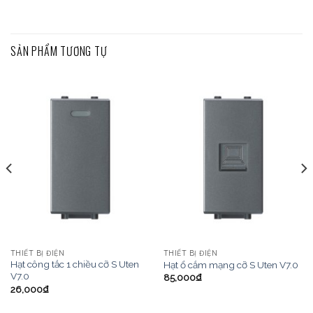
SẢN PHẨM TƯƠNG TỰ
THIẾT BỊ ĐIỆN
THIẾT BỊ ĐIỆN
Hạt công tắc 1 chiều cỡ S Uten
Hạt ổ cắm mạng cỡ S Uten V7.0
V7.0
85,000
₫
26,000
₫