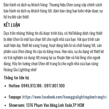
Bảo hành và dịch vụ khách hàng: Thương hiệu Uten cung cấp chính sách
bảo hành và dịch vụ khách hàng tốt, đảm bảo rằng bạn luôn nhận được sự
hỗ trợ khi cần thiết.
KẾT LUẬN
Dựa trên những thông tin đã được trình bày, có thể khẳng định rằng thiết
bị điện Uten là một lựa chọn tốt cho ngôi nhà của bạn. Với quy trình sản
xuất hiện đại, thiết kế sang trọng, hoạt động bền bỉ và chất lượng tốt, sản
phẩm của Uten đáng tin cậy và đáng mua. Hơn nữa, sự đa dạng về thiết kế
và trải nghiệm sử dụng tốt mang lại sự thuận tiện và hài lòng cho người
dùng. Hãy tin tưởng chọn Uten để trang bị cho ngôi nhà của bạn cùng
Hoàng Gia Lighting nhé!
Thông tin liên hệ
Hotline: 0945.913.186 ; 0917.807.100
Fanpage:
https://www.facebook.com/hoanggialightingdentrangtri
Showroom: 1376 Phạm Văn Đồng,Linh Xuân,TP HCM