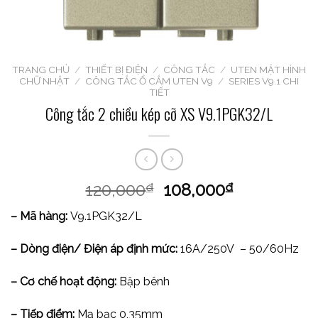
TRANG CHỦ
/
THIẾT BỊ ĐIỆN
/
CÔNG TẮC
/
UTEN MẶT HÌNH
CHỮ NHẬT
/
CÔNG TẮC Ổ CẮM UTEN V9
/
SERIES V9.1 CHI
TIẾT
Công tắc 2 chiều kép cỡ XS V9.1PGK32/L
120,000
108,000
₫
₫
– Mã hàng:
V9.1PGK32/L
– Dòng điện/ Điện áp định mức:
16A/250V – 50/60Hz
– Cơ chế hoạt động:
Bập bênh
– Tiếp điểm:
Mạ bạc 0,35mm