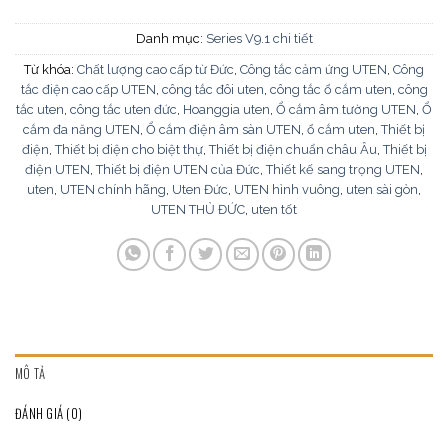
Danh mục:
Series V9.1 chi tiết
Từ khóa:
Chất lượng cao cấp từ Đức
,
Công tắc cảm ứng UTEN
,
Công
tắc điện cao cấp UTEN
,
công tắc đôi uten
,
công tắc ổ cắm uten
,
công
tắc uten
,
công tắc uten đức
,
Hoanggia uten
,
Ổ cắm âm tường UTEN
,
Ổ
cắm đa năng UTEN
,
Ổ cắm điện âm sàn UTEN
,
ổ cắm uten
,
Thiết bị
điện
,
Thiết bị điện cho biệt thự
,
Thiết bị điện chuẩn châu Âu
,
Thiết bị
điện UTEN
,
Thiết bị điện UTEN của Đức
,
Thiết kế sang trọng UTEN
,
uten
,
UTEN chính hãng
,
Uten Đức
,
UTEN hình vuông
,
uten sài gòn
,
UTEN THỦ ĐỨC
,
uten tốt
MÔ TẢ
ĐÁNH GIÁ (0)