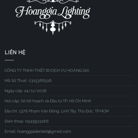
LIÊN HỆ
CÔNG TY TNHH THIẾT BỊ DỊCH VỤ HOÀNG GIA
Mã Số Thuế: 0315388516
Ngày cấp: 14/11/2018
Nơi cấp: Sở Kế hoạch và Đầu tư TP. Hồ Chí Minh
Địa chỉ: 1376 Phạm Văn Đồng, Linh Tây, Thủ Đức, TP.HCM
Điện thoại: 0945913186
Email: hoanggiadenled@gmail.com