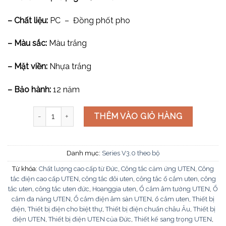
– Chất liệu:
PC – Đồng phốt pho
– Màu sắc:
Màu trắng
– Mặt viền:
Nhựa trắng
– Bảo hành:
12 năm
Bộ 2 ổ cắm 2 chấu V3.0PCZ2/N-SS + V3.0PM3 số lượng
THÊM VÀO GIỎ HÀNG
Danh mục:
Series V3.0 theo bộ
Từ khóa:
Chất lượng cao cấp từ Đức
,
Công tắc cảm ứng UTEN
,
Công
tắc điện cao cấp UTEN
,
công tắc đôi uten
,
công tắc ổ cắm uten
,
công
tắc uten
,
công tắc uten đức
,
Hoanggia uten
,
Ổ cắm âm tường UTEN
,
Ổ
cắm đa năng UTEN
,
Ổ cắm điện âm sàn UTEN
,
ổ cắm uten
,
Thiết bị
điện
,
Thiết bị điện cho biệt thự
,
Thiết bị điện chuẩn châu Âu
,
Thiết bị
điện UTEN
,
Thiết bị điện UTEN của Đức
,
Thiết kế sang trọng UTEN
,