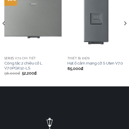
SERIES V7.0 CHI TIẾT
THIẾT BỊ ĐIỆN
Công tắc 2 chiều cỡ L
Hạt ổ cắm mạng cỡ S Uten V7.0
V7.0PGK12-LS
85,000
₫
58,000
₫
52,200
₫