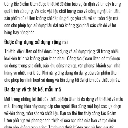
Công tắc ổ cắm Uten được thiết kế để đảm bảo sự ổn định và tin cậy trong
quá trình sử dụng. Với các vật liệu chất lượng cao và công nghệ tiên tiến,
sản phẩm của Uten không chỉ đáp ứng được yêu cầu về an toàn điện mà
còn cho phép bạn sử dụng lâu dài mà không gặp phải các vấn đề về hư
hỏng hay hỏng hóc.
Được ứng dụng sử dụng rộng rãi
Thiết bị điện Uten có thể được ứng dụng và sử dụng rộng rãi trong nhiều
loại kiến trúc và không gian khác nhau. Công tắc ổ cắm Uten có thể được
sử dụng trong gia đình, các khu công nghiệp, văn phòng, khách sạn, nhà
hàng và nhiều nơi khác. Khả năng ứng dụng đa dạng của sản phẩm Uten
cho phép bạn linh hoạt sử dụng và tận dụng tối đa lợi ích của thiết bị này.
Đa dạng về thiết kế, mẫu mã
Một trong những lợi thế của thiết bị điện Uten là đa dạng về thiết kế và mẫu
mã. Thương hiệu này cung cấp cho người tiêu dùng một loạt các lựa chọn
về kiểu dáng, màu sắc và chất liệu. Bạn có thể tìm thấy công tắc ổ cắm
Uten phù hợp với phong cách thiết kế của căn nhà của bạn và tạo điểm
nhấn cho không gian sống. Từ những thiết kế đơn giản và hiện đại đến