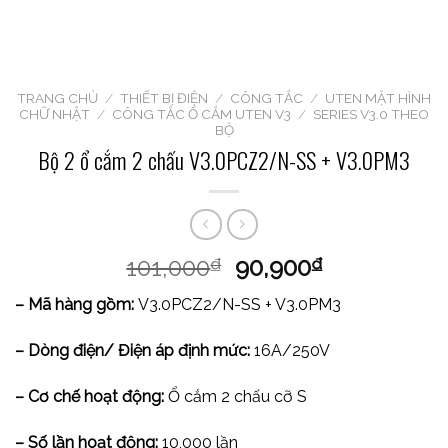
TRANG CHỦ
/
THIẾT BỊ ĐIỆN
/
CÔNG TẮC
/
UTEN MẶT HÌNH
CHỮ NHẬT
/
CÔNG TẮC Ổ CẮM UTEN V3
/
SERIES V3.0 THEO
BỘ
Bộ 2 ổ cắm 2 chấu V3.0PCZ2/N-SS + V3.0PM3
101,000
90,900
₫
₫
– Mã hàng gồm:
V3.0PCZ2/N-SS + V3.0PM3
– Dòng điện/ Điện áp định mức:
16A/250V
– Cơ chế hoạt động:
Ổ cắm 2 chấu cỡ S
– Số lần hoạt động:
10,000 lần