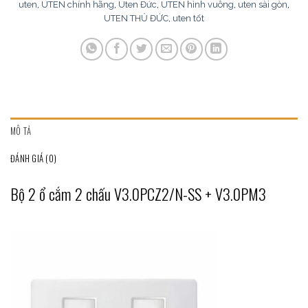
uten
,
UTEN chính hãng
,
Uten Đức
,
UTEN hình vuông
,
uten sài gòn
,
UTEN THỦ ĐỨC
,
uten tốt
MÔ TẢ
ĐÁNH GIÁ (0)
Bộ 2 ổ cắm 2 chấu V3.0PCZ2/N-SS + V3.0PM3