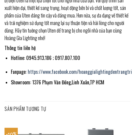
bị điện Uten là một lựa chọn tốt cho ngôi nhà của bạn. Với quy trình sản
xuất hiện đại, thiết kế sang trọng, hoạt động bền bỉ và chất lượng tốt, sản
phẩm của Uten đáng tin cậy và đáng mua. Hơn nữa, sự đa dạng về thiết kế
và trải nghiệm sử dụng tốt mang lại sự thuận tiện và hài lòng cho người
dùng. Hãy tin tưởng chọn Uten để trang bị cho ngôi nhà của bạn cùng
Hoàng Gia Lighting nhé!
Thông tin liên hệ
Hotline: 0945.913.186 ; 0917.807.100
Fanpage:
https://www.facebook.com/hoanggialightingdentrangtri
Showroom: 1376 Phạm Văn Đồng,Linh Xuân,TP HCM
SẢN PHẨM TƯƠNG TỰ
-10%