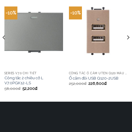
-10%
-10%
SERIES V7.0 CHI TIẾT
CÔNG TẮC Ổ CẮM UTEN Q120 MÀU VÀNG
Công tắc 2 chiều cỡ L
Ổ cắm đôi USB Q120-2USB
V7.0PGK12-LS
252,000
₫
226,800
₫
58,000
₫
52,200
₫