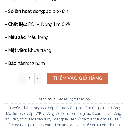
– Số lần hoạt động:
40,000 lần
– Chất liệu:
PC – Đồng tím 65%
– Màu sắc:
Màu trắng
– Mặt viền:
Nhựa trắng
– Bảo hành:
12 năm
Bộ 1 công tắc 1 chiều V3.0PGK11LS + V3.0PM3 số lượng
THÊM VÀO GIỎ HÀNG
Danh mục:
Series V3.0 theo bộ
Từ khóa:
Chất lượng cao cấp từ Đức
,
Công tắc cảm ứng UTEN
,
Công
tắc điện cao cấp UTEN
,
công tắc đôi uten
,
công tắc ổ cắm uten
,
công
tắc uten
,
công tắc uten đức
,
Hoanggia uten
,
Ổ cắm âm tường UTEN
,
Ổ
cắm đa năng UTEN
,
Ổ cắm điện âm sàn UTEN
,
ổ cắm uten
,
Thiết bị