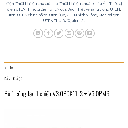
điện
,
Thiết bị điện cho biệt thự
,
Thiết bị điện chuẩn châu Âu
,
Thiết bị
điện UTEN
,
Thiết bị điện UTEN của Đức
,
Thiết kế sang trọng UTEN
,
uten
,
UTEN chính hãng
,
Uten Đức
,
UTEN hình vuông
,
uten sài gòn
,
UTEN THỦ ĐỨC
,
uten tốt
MÔ TẢ
ĐÁNH GIÁ (0)
Bộ 1 công tắc 1 chiều V3.0PGK11LS + V3.0PM3