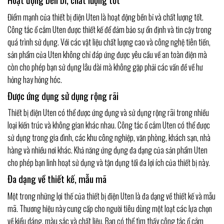
Điểm mạnh của thiết bị điện Uten là hoạt động bền bỉ và chất lượng tốt.
Công tắc ổ cắm Uten được thiết kế để đảm bảo sự ổn định và tin cậy trong
quá trình sử dụng. Với các vật liệu chất lượng cao và công nghệ tiên tiến,
sản phẩm của Uten không chỉ đáp ứng được yêu cầu về an toàn điện mà
còn cho phép bạn sử dụng lâu dài mà không gặp phải các vấn đề về hư
hỏng hay hỏng hóc.
Được ứng dụng sử dụng rộng rãi
Thiết bị điện Uten có thể được ứng dụng và sử dụng rộng rãi trong nhiều
loại kiến trúc và không gian khác nhau. Công tắc ổ cắm Uten có thể được
sử dụng trong gia đình, các khu công nghiệp, văn phòng, khách sạn, nhà
hàng và nhiều nơi khác. Khả năng ứng dụng đa dạng của sản phẩm Uten
cho phép bạn linh hoạt sử dụng và tận dụng tối đa lợi ích của thiết bị này.
Đa dạng về thiết kế, mẫu mã
Một trong những lợi thế của thiết bị điện Uten là đa dạng về thiết kế và mẫu
mã. Thương hiệu này cung cấp cho người tiêu dùng một loạt các lựa chọn
về kiểu dáng, màu sắc và chất liệu. Bạn có thể tìm thấy công tắc ổ cắm