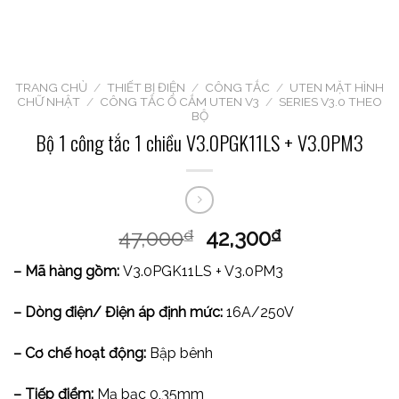
TRANG CHỦ
/
THIẾT BỊ ĐIỆN
/
CÔNG TẮC
/
UTEN MẶT HÌNH
CHỮ NHẬT
/
CÔNG TẮC Ổ CẮM UTEN V3
/
SERIES V3.0 THEO
BỘ
Bộ 1 công tắc 1 chiều V3.0PGK11LS + V3.0PM3
47,000
42,300
₫
₫
– Mã hàng gồm:
V3.0PGK11LS + V3.0PM3
– Dòng điện/ Điện áp định mức:
16A/250V
– Cơ chế hoạt động:
Bập bênh
– Tiếp điểm:
Mạ bạc 0,35mm