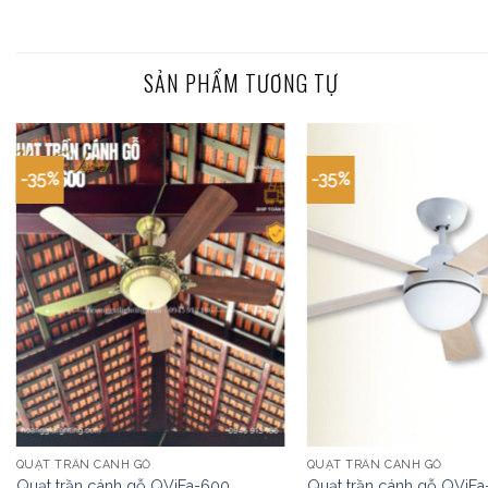
SẢN PHẨM TƯƠNG TỰ
-35%
-35%
QUẠT TRẦN CÁNH GỖ
QUẠT TRẦN CÁNH GỖ
Quạt trần cánh gỗ QViFa-600
Quạt trần cánh gỗ QViFa