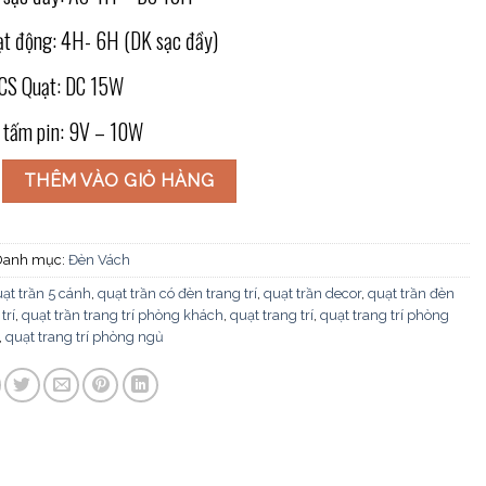
ạt động: 4H- 6H (DK sạc đầy)
CS Quạt: DC 15W
 tấm pin: 9V – 10W
à năng lượng mặt trời QNL-04 số lượng
THÊM VÀO GIỎ HÀNG
Danh mục:
Đèn Vách
ạt trần 5 cánh
,
quạt trần có đèn trang trí
,
quạt trần decor
,
quạt trần đèn
trí
,
quạt trần trang trí phòng khách
,
quạt trang trí
,
quạt trang trí phòng
,
quạt trang trí phòng ngủ