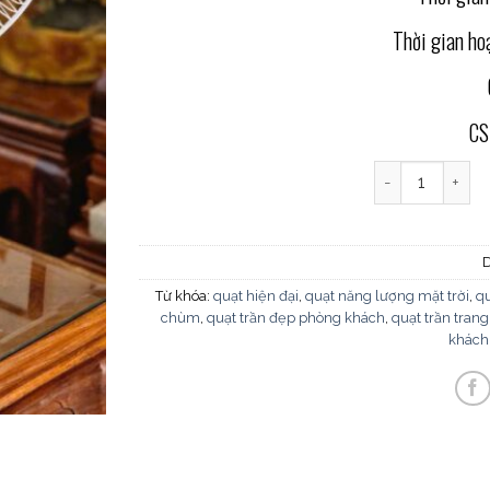
Thời gian ho
CS
Quạt sạc điện v
Từ khóa:
quạt hiện đại
,
quạt năng lượng mặt trời
,
qu
chùm
,
quạt trần đẹp phòng khách
,
quạt trần trang 
khách