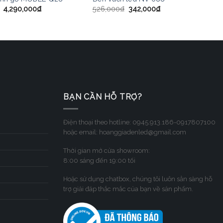
4,290,000
₫
526,000
₫
342,000
₫
BẠN CẦN HỖ TRỢ?
Điện thoại theo hotline: 0945.913.186-0917807100
hoặc email: hoanggiadenled@gmail.com
Thời gian mở cửa showroom:
8:00 sáng đến 19:00 tối
Hoặc sử dụng chatbox, chúng tôi luôn sẳn sàng hỗ
trợ giải đáp thắc mắc của bạn về sản phẩm.