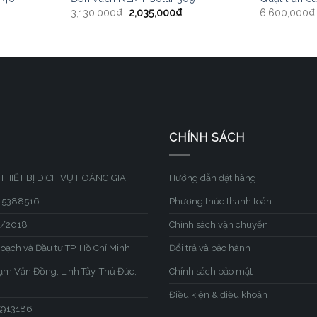
3,130,000
₫
2,035,000
₫
6,600,000
₫
CHÍNH SÁCH
THIẾT BỊ DỊCH VỤ HOÀNG GIA
Hướng dẫn đặt hàng
315388516
Phương thức thanh toán
1/2018
Chính sách vận chuyển
hoạch và Đầu tư TP. Hồ Chí Minh
Đổi trả và bảo hành
hạm Văn Đồng, Linh Tây, Thủ Đức,
Chính sách bảo mật
Điều kiện & điều khoản
45913186