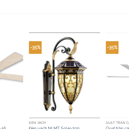
-35%
-35%
ĐÈN VÁCH
QUẠT TRẦN C
-46
Đèn vách NLMT Solar-309
Quạt trần 