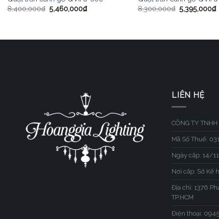
8,400,000
₫
5,460,000
₫
8,300,000
₫
5,395,000
₫
LIÊN HỆ
CÔNG TY TNHH 
Mã Số Thuế: 0
Ngày cấp: 14/1
Nơi cấp: Sở Kế 
Địa chỉ: 1376 P
TP.HCM
Điện thoại: 09