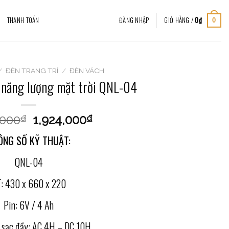
THANH TOÁN
ĐĂNG NHẬP
GIỎ HÀNG /
0
₫
0
/
ĐÈN TRANG TRÍ
/
ĐÈN VÁCH
à năng lượng mặt trời QNL-04
,000
1,924,000
₫
₫
ÔNG SỐ KỸ THUẬT:
QNL-04
: 430 x 660 x 220
Pin: 6V / 4 Ah
n sạc đầy: AC 4H – DC 10H