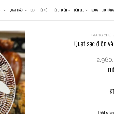
RÍ
QUẠT TRẦN
ĐÈN THIẾT KẾ
THIẾT BỊ ĐIỆN
ĐÈN LED
BLOG
GIỎ HÀNG
TRANG CHỦ
Quạt sạc điện v
2,960
TH
KT
Thời gia