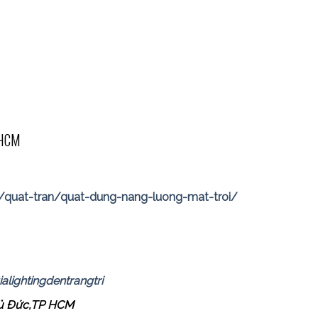
P.HCM
/quat-tran/quat-dung-nang-luong-mat-troi/
lightingdentrangtri
hủ Đức,TP HCM