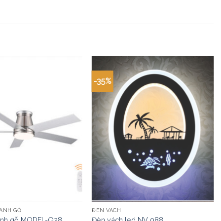
-35%
ÁNH GỖ
ĐÈN VÁCH
cánh gỗ MODEL-Q28
Đèn vách led NV 088