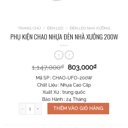
TRANG CHỦ
/
ĐÈN LED
/
ĐÈN LED NHÀ XƯỞNG
PHỤ KIỆN CHAO NHỰA ĐÈN NHÀ XƯỞNG 200W
1,147,000
803,000
₫
₫
Mã SP : CHAO-UFO-200W
Chất Liệu : Nhựa Cao Cấp
Xuất Xứ : trung quốc
Bảo Hành : 24 Tháng
PHỤ KIỆN CHAO NHỰA ĐÈN NHÀ XƯỞNG 200W số lượn
THÊM VÀO GIỎ HÀNG