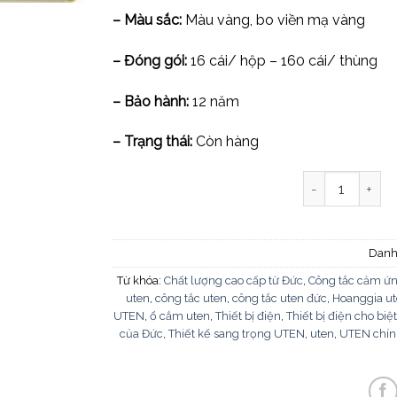
– Màu sắc:
Màu vàng, bo viền mạ vàng
– Đóng gói:
16 cái/ hộp – 160 cái/ thùng
– Bảo hành:
12 năm
– Trạng thái:
Còn hàng
Mặt dùng cho ha
Danh
Từ khóa:
Chất lượng cao cấp từ Đức
,
Công tắc cảm ứ
uten
,
công tắc uten
,
công tắc uten đức
,
Hoanggia u
UTEN
,
ổ cắm uten
,
Thiết bị điện
,
Thiết bị điện cho biệt
của Đức
,
Thiết kế sang trọng UTEN
,
uten
,
UTEN chín