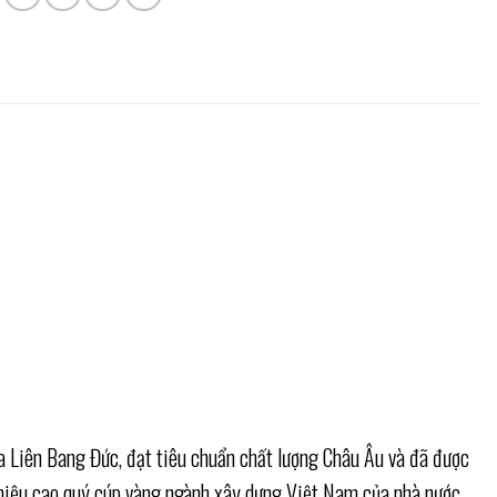
a Liên Bang Đức, đạt tiêu chuẩn chất lượng Châu Âu và đã được
 hiệu cao quý cúp vàng ngành xây dựng Việt Nam của nhà nước