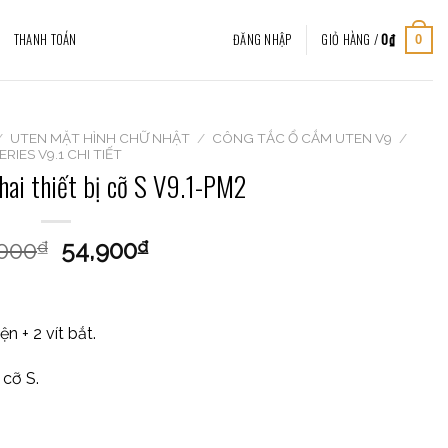
THANH TOÁN
ĐĂNG NHẬP
GIỎ HÀNG /
0
₫
0
/
UTEN MẶT HÌNH CHỮ NHẬT
/
CÔNG TẮC Ổ CẮM UTEN V9
/
ERIES V9.1 CHI TIẾT
hai thiết bị cỡ S V9.1-PM2
,000
54,900
₫
₫
n + 2 vít bắt.
cỡ S.