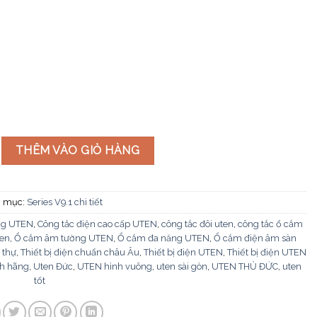
i thiết bị cỡ S V9.1-PM2 số lượng
THÊM VÀO GIỎ HÀNG
 mục:
Series V9.1 chi tiết
ng UTEN
,
Công tắc điện cao cấp UTEN
,
công tắc đôi uten
,
công tắc ổ cắm
ten
,
Ổ cắm âm tường UTEN
,
Ổ cắm đa năng UTEN
,
Ổ cắm điện âm sàn
 thự
,
Thiết bị điện chuẩn châu Âu
,
Thiết bị điện UTEN
,
Thiết bị điện UTEN
h hãng
,
Uten Đức
,
UTEN hình vuông
,
uten sài gòn
,
UTEN THỦ ĐỨC
,
uten
tốt