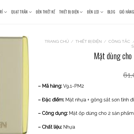
RÍ
QUẠT TRẦN
ĐÈN THIẾT KẾ
THIẾT BỊ ĐIỆN
ĐÈN LED
BLOG
GIỎ HÀNG
TRANG CHỦ
/
THIẾT BỊ ĐIỆN
/
CÔNG TẮC
S
Mặt dùng cho 
61
– Mã hàng:
V9.1-PM2
– Đặc điểm:
Mặt nhựa + gông sắt sơn tĩnh điệ
– Công dụng:
Mặt ốp dùng cho 2 sản phẩm 
– Chất liệu:
Nhựa