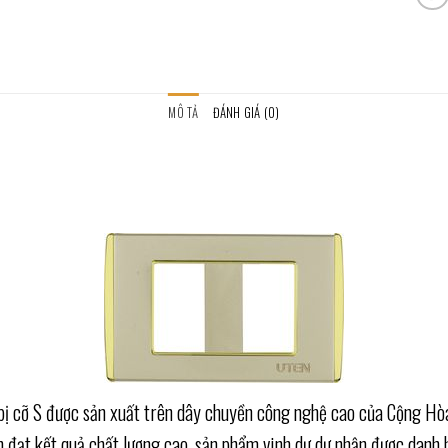
MÔ TẢ
ĐÁNH GIÁ (0)
 bị cỡ S được sản xuất trên dây chuyền công nghệ cao của Cộng Hò
 đạt kết quả chất lượng cao, sản phẩm vinh dự dự nhận được danh