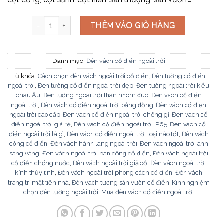
Đèn vách ngoài trời VNT6829 số lượng
THÊM VÀO GIỎ HÀNG
Danh mục:
Đèn vách cổ điển ngoài trời
Từ khóa:
Cách chọn đèn vách ngoài trời cổ điển
,
Đèn tường cổ điển
ngoài trời
,
Đèn tường cổ điển ngoài trời đẹp
,
Đèn tường ngoài trời kiểu
châu Âu
,
Đèn tường ngoài trời thân nhôm đúc
,
Đèn vách cổ điển
ngoài trời
,
Đèn vách cổ điển ngoài trời bằng đồng
,
Đèn vách cổ điển
ngoài trời cao cấp
,
Đèn vách cổ điển ngoài trời chống gỉ
,
Đèn vách cổ
điển ngoài trời giá rẻ
,
Đèn vách cổ điển ngoài trời IP65
,
Đèn vách cổ
điển ngoài trời là gì
,
Đèn vách cổ điển ngoài trời loại nào tốt
,
Đèn vách
cổng cổ điển
,
Đèn vách hành lang ngoài trời
,
Đèn vách ngoài trời ánh
sáng vàng
,
Đèn vách ngoài trời ban công cổ điển
,
Đèn vách ngoài trời
cổ điển chống nước
,
Đèn vách ngoài trời giả cổ
,
Đèn vách ngoài trời
kính thủy tinh
,
Đèn vách ngoài trời phong cách cổ điển
,
Đèn vách
trang trí mặt tiền nhà
,
Đèn vách tường sân vườn cổ điển
,
Kinh nghiệm
chọn đèn tường ngoài trời
,
Mua đèn vách cổ điển ngoài trời