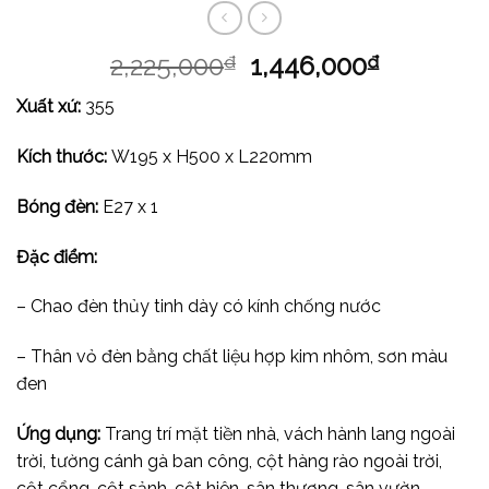
2,225,000
1,446,000
₫
₫
Xuất xứ:
355
Kích thước:
W195 x H500 x L220mm
Bóng đèn:
E27 x 1
Đặc điểm:
– Chao đèn thủy tinh dày có kính chống nước
– Thân vỏ đèn bằng chất liệu hợp kim nhôm, sơn màu
đen
Ứng dụng:
Trang trí mặt tiền nhà, vách hành lang ngoài
trời, tường cánh gà ban công, cột hàng rào ngoài trời,
cột cổng, cột sảnh, cột hiên, sân thượng, sân vườn,…