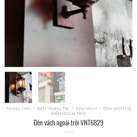
TRANG CHỦ
/
ĐÈN TRANG TRÍ
/
ĐÈN VÁCH
/
ĐÈN VÁCH CỔ
ĐIỂN NGOÀI TRỜI
Đèn vách ngoài trời VNT6829