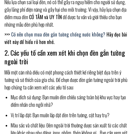
Nếu lựa chọn sai loại đèn, nó có thể gây ra nguy hiểm cho người sử dụng,
gây lãng phí điện năng và gây hại cho môi trường. Vì vậy, hãy lựa chọn địa
điểm mua đèn
CÓ TÂM và UY TÍN
để được tư vấn và giới thiếu cho bạn
những mẫu đèn phù hợp nhất.
>>>
Có nên chọn mua đèn gắn tường chống nước không?
Hãy đọc bài
viết này để hiểu rõ hơn nhé.
2. Các yếu tố cần xem xét khi chọn đèn gắn tường
ngoài trời
Mỗi một căn nhà điều có một phong cách thiết kế riêng biệt dựa trên ý
tưởng và sở thích của gia chủ. Để chọn được đèn gắn tường ngoài trời phù
hợp chúng ta cần xem xét các yếu tố sau:
Mục đích sử dụng: Bạn muốn đèn chiếu sáng toàn bộ khu vực hay tạo
điểm nhấn cho ngôi nhà?
Vị trí lắp đặt: Bạn muốn lắp đặt đèn trên tường, cột hay trụ?
Màu sắc và chất liệu: Đèn ngoài trời thường được sản xuất từ các chất
liệu khác nhau như đồng, inox, nhôm, thép không gỉ… Bạn cần xem xét