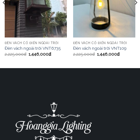
ĐÈN VÁCH CỔ ĐIỂN NGOÀI TRỜI
ĐÈN VÁCH CỔ ĐIỂN NGOÀI TRỜI
Đèn vách ngoài trời VNT6735
Đèn vách ngoài trời VNT109
2,225,000
₫
1,446,000
₫
2,225,000
₫
1,446,000
₫