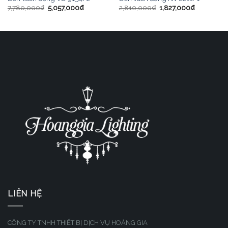
7,780,000
₫
5,057,000
₫
2,810,000
₫
1,827,000
₫
LIÊN HỆ
CÔNG TY TNHH THIẾT BỊ DỊCH VỤ HOÀNG GIA