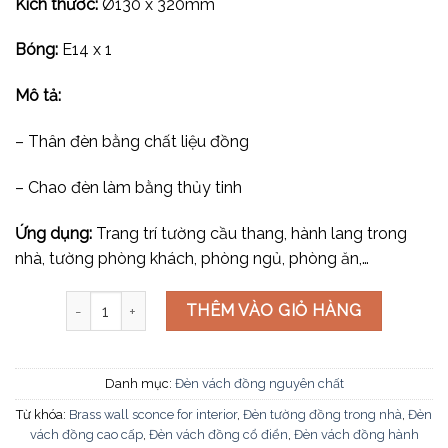
Kích thước:
Ø130 x 320mm
Bóng:
E14 x 1
Mô tả:
– Thân đèn bằng chất liệu đồng
– Chao đèn làm bằng thủy tinh
Ứng dụng:
Trang trí tường cầu thang, hành lang trong
nhà, tường phòng khách, phòng ngủ, phòng ăn,…
Đèn vách hình con nai VK112 số lượng
THÊM VÀO GIỎ HÀNG
Danh mục:
Đèn vách đồng nguyên chất
Từ khóa:
Brass wall sconce for interior
,
Đèn tường đồng trong nhà
,
Đèn
vách đồng cao cấp
,
Đèn vách đồng cổ điển
,
Đèn vách đồng hành