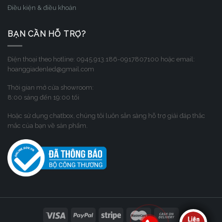
Điều kiện & điều khoản
BẠN CẦN HỖ TRỢ?
Điện thoại theo hotline: 0945.913.186-0917807100 hoặc email:
hoanggiadenled@gmail.com
Thời gian mở cửa showroom:
8:00 sáng đến 19:00 tối
Hoặc sử dụng chatbox, chúng tôi luôn sẳn sàng hỗ trợ giải đáp thắc
mắc của bạn về sản phẩm.