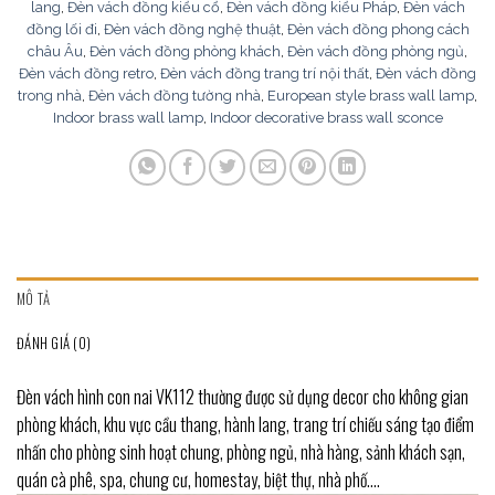
lang
,
Đèn vách đồng kiểu cổ
,
Đèn vách đồng kiểu Pháp
,
Đèn vách
đồng lối đi
,
Đèn vách đồng nghệ thuật
,
Đèn vách đồng phong cách
châu Âu
,
Đèn vách đồng phòng khách
,
Đèn vách đồng phòng ngủ
,
Đèn vách đồng retro
,
Đèn vách đồng trang trí nội thất
,
Đèn vách đồng
trong nhà
,
Đèn vách đồng tường nhà
,
European style brass wall lamp
,
Indoor brass wall lamp
,
Indoor decorative brass wall sconce
MÔ TẢ
ĐÁNH GIÁ (0)
Đèn vách hình con nai VK112 thường được sử dụng decor cho không gian
phòng khách, khu vực cầu thang, hành lang, trang trí chiếu sáng tạo điểm
nhấn cho phòng sinh hoạt chung, phòng ngủ, nhà hàng, sảnh khách sạn,
quán cà phê, spa, chung cư, homestay, biệt thự, nhà phố….