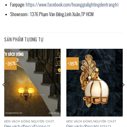
Fanpage:
https://www.facebook.com/hoanggialightingdentrangtri
Showroom : 1376 Phạm Văn Đồng,Linh Xuân,TP HCM
SẢN PHẨM TƯƠNG TỰ
-35%
-35%
ĐÈN VÁCH ĐỒNG NGUYÊN CHẤT
ĐÈN VÁCH ĐỒNG NGUYÊN CHẤT
Đèn vách đồng VĐ 9154/2
Đèn vách đồng NV 2211/1