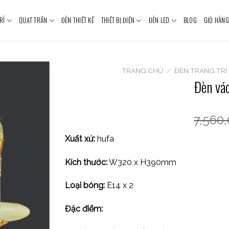
RÍ
QUẠT TRẦN
ĐÈN THIẾT KẾ
THIẾT BỊ ĐIỆN
ĐÈN LED
BLOG
GIỎ HÀNG
TRANG CHỦ
/
ĐÈN TRANG TRÍ
Đèn vá
7,560
Xuất xứ:
hufa
Kích thước:
W320 x H390mm
Loại bóng:
E14 x 2
Đặc điểm: