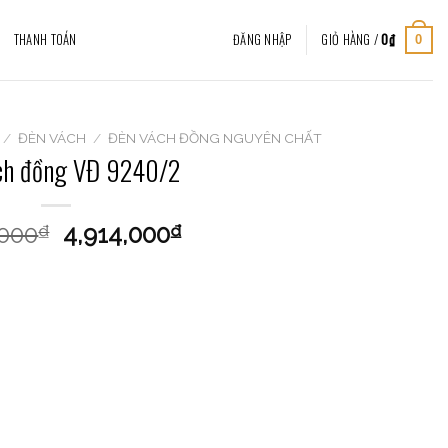
THANH TOÁN
ĐĂNG NHẬP
GIỎ HÀNG /
0
₫
0
/
ĐÈN VÁCH
/
ĐÈN VÁCH ĐỒNG NGUYÊN CHẤT
ch đồng VĐ 9240/2
,000
4,914,000
₫
₫