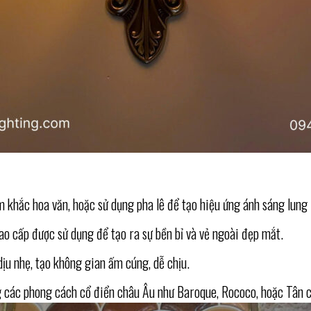
m khắc hoa văn, hoặc sử dụng pha lê để tạo hiệu ứng ánh sáng lung 
ao cấp được sử dụng để tạo ra sự bền bỉ và vẻ ngoài đẹp mắt.
ịu nhẹ, tạo không gian ấm cúng, dễ chịu.
các phong cách cổ điển châu Âu như Baroque, Rococo, hoặc Tân c