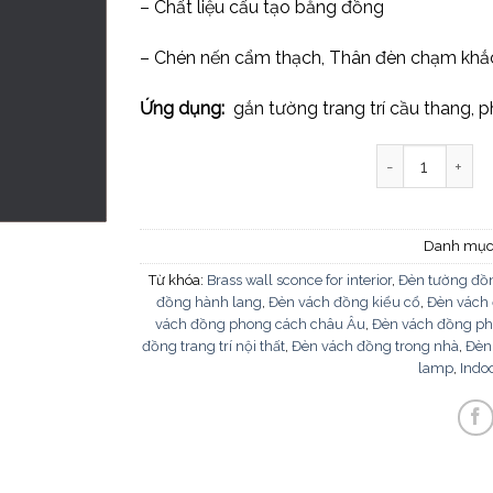
– Chất liệu cấu tạo bằng đồng
– Chén nến cẩm thạch, Thân đèn chạm khắ
Ứng dụng:
gắn tường trang trí cầu thang, 
Đèn vách đồng
Danh mục
Từ khóa:
Brass wall sconce for interior
,
Đèn tường đồn
đồng hành lang
,
Đèn vách đồng kiểu cổ
,
Đèn vách 
vách đồng phong cách châu Âu
,
Đèn vách đồng p
đồng trang trí nội thất
,
Đèn vách đồng trong nhà
,
Đèn
lamp
,
Indoo