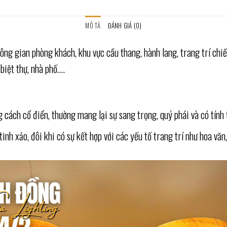
MÔ TẢ
ĐÁNH GIÁ (0)
g gian phòng khách, khu vực cầu thang, hành lang, trang trí chi
biệt thự, nhà phố….
g cách cổ điển, thường mang lại sự sang trọng, quý phái và có tín
inh xảo, đôi khi có sự kết hợp với các yếu tố trang trí như hoa vă