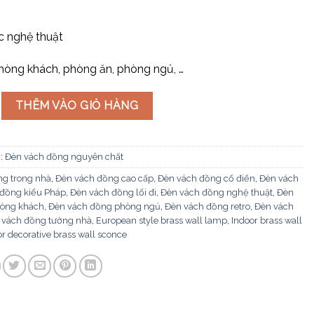
c nghệ thuật
phòng khách, phòng ăn, phòng ngủ, …
 VĐ 9240/2 số lượng
THÊM VÀO GIỎ HÀNG
:
Đèn vách đồng nguyên chất
g trong nhà
,
Đèn vách đồng cao cấp
,
Đèn vách đồng cổ điển
,
Đèn vách
đồng kiểu Pháp
,
Đèn vách đồng lối đi
,
Đèn vách đồng nghệ thuật
,
Đèn
hòng khách
,
Đèn vách đồng phòng ngủ
,
Đèn vách đồng retro
,
Đèn vách
 vách đồng tường nhà
,
European style brass wall lamp
,
Indoor brass wall
r decorative brass wall sconce