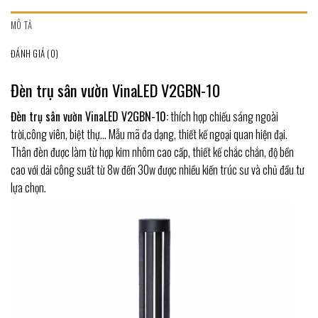
MÔ TẢ
ĐÁNH GIÁ (0)
Đèn trụ sân vườn VinaLED V2GBN-10
Đèn trụ sân vườn VinaLED V2GBN-10:
thích hợp chiếu sáng ngoài
trời,công viên, biệt thự… Mẫu mã đa dạng, thiết kế ngoại quan hiện đại.
Thân đèn được làm từ hợp kim nhôm cao cấp, thiết kế chắc chắn, độ bền
cao với dải công suất từ 8w đến 30w được nhiều kiến trúc sư và chủ đầu tư
lựa chọn.