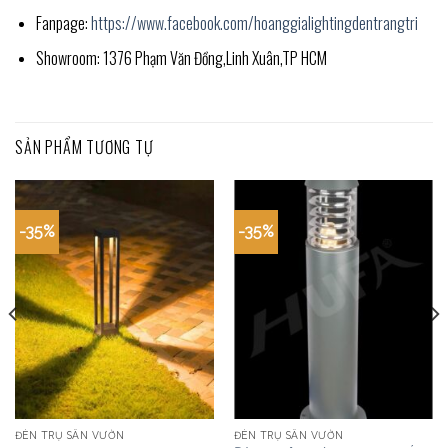
Fanpage:
https://www.facebook.com/hoanggialightingdentrangtri
Showroom: 1376 Phạm Văn Đồng,Linh Xuân,TP HCM
SẢN PHẨM TƯƠNG TỰ
-35%
-35%
ĐÈN TRỤ SÂN VƯỜN
ĐÈN TRỤ SÂN VƯỜN