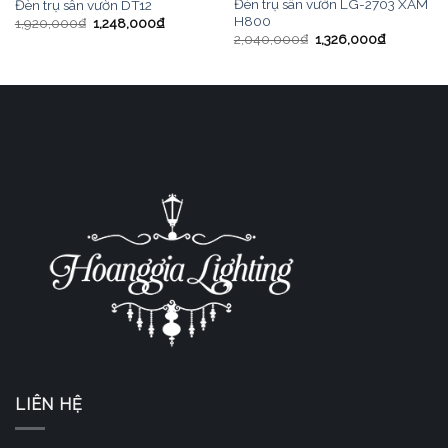
Đèn trụ sân vườn LG-2703 XÁM
Đèn trụ sân vườn DT12
H800
1,920,000
₫
1,248,000
₫
2,040,000
₫
1,326,000
₫
LIÊN HỆ