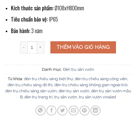
Kích thước sản phẩm:
Ø
108xH800mm
Tiêu chuẩn bảo vệ:
IP65
Bảo hành:
3 năm
Đèn trụ sân vườn VinaLED V2GBN-10 số lượng
THÊM VÀO GIỎ HÀNG
Danh mục:
Đèn trụ sân vườn
Từ khóa:
đèn trụ chiếu sáng biệt thự
,
đèn trụ chiếu sáng công viên
,
đèn trụ chiếu sáng đô thị
,
đèn trụ chiếu sáng không gian ngoài trời
,
đèn trụ chiếu sáng sân vườn
,
đèn trụ sân vườn
,
đèn trụ sân vườn mẫu
B
,
đèn trụ trang trí
,
trụ sân vườn
,
trụ sân vườn vinaled