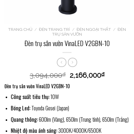
TRANG CHỦ
/
ĐÈN TRANG TRÍ
/
ĐÈN NGOẠI THẤT
/
ĐÈN
TRỤ SÂN VƯỜN
Đèn trụ sân vườn VinaLED V2GBN-10
3,094,000
2,166,000
₫
₫
Đèn trụ sân vườn VinaLED V2GBN-10
Công suất tiêu thụ:
10W
Bóng Led:
Toyoda Gosei (Japan)
Quang thông:
600lm (Vàng), 650lm (Trung tính), 650lm (Trắng)
Nhiệt độ màu ánh sáng:
3000K/4000K/6500K