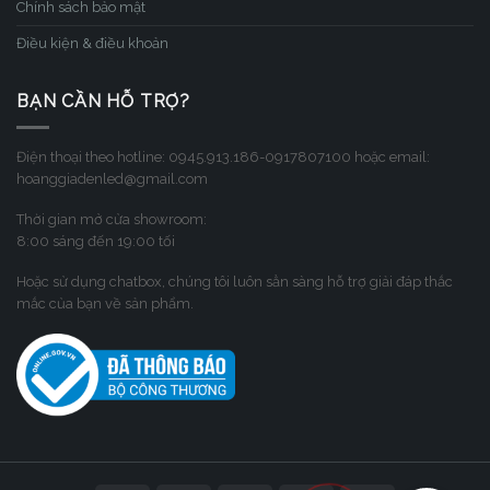
Chính sách bảo mật
Điều kiện & điều khoản
BẠN CẦN HỖ TRỢ?
Điện thoại theo hotline: 0945.913.186-0917807100 hoặc email:
hoanggiadenled@gmail.com
Thời gian mở cửa showroom:
8:00 sáng đến 19:00 tối
Hoặc sử dụng chatbox, chúng tôi luôn sẳn sàng hỗ trợ giải đáp thắc
mắc của bạn về sản phẩm.