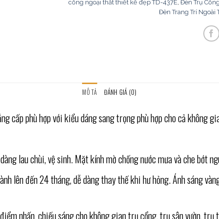
cổng ngoại thất thiết kế đẹp TD-437E
,
Đèn Trụ Cổng
Đèn Trang Trí Ngoài T
MÔ TẢ
ĐÁNH GIÁ (0)
g cấp phù hợp với kiểu dáng sang trọng phù hợp cho cả không gia
àng lau chùi, vệ sinh. Mặt kính mờ chống nước mưa và che bớt ng
ành lên đến 24 tháng, dễ dàng thay thế khi hư hỏng. Ánh sáng và
iểm nhấn, chiếu sáng cho không gian trụ cổng, trụ sân vườn, trụ 