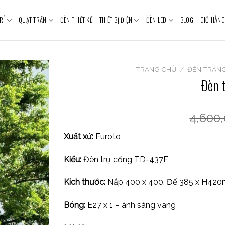
RÍ
QUẠT TRẦN
ĐÈN THIẾT KẾ
THIẾT BỊ ĐIỆN
ĐÈN LED
BLOG
GIỎ HÀNG
TRANG CHỦ
/
ĐÈN TRANG
Đèn 
4,600
Xuất xứ:
Euroto
Kiểu:
Đèn trụ cổng TD-437F
Kích thước:
Nắp 400 x 400, Đế 385 x H42
Bóng:
E27 x 1 – ánh sáng vàng