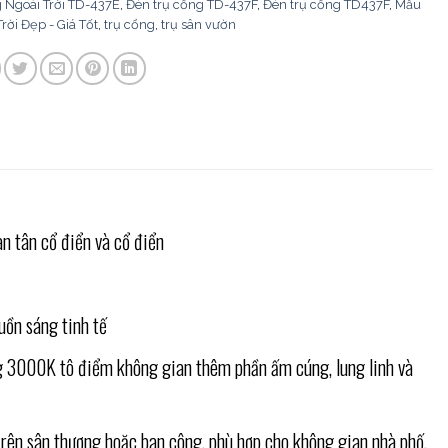
 Ngoài Trời TD-437E
,
Đèn trụ cổng TD-437F
,
Đèn trụ cổng TD437F
,
Mẫu
rời Đẹp - Giá Tốt
,
trụ cổng
,
trụ sân vườn
n tân cổ điển và cổ điển
uồn sáng tinh tế
ng 3000K tô điểm không gian thêm phần ấm cúng, lung linh và
trên sân thượng hoặc ban công, phù hợp cho không gian nhà phố,