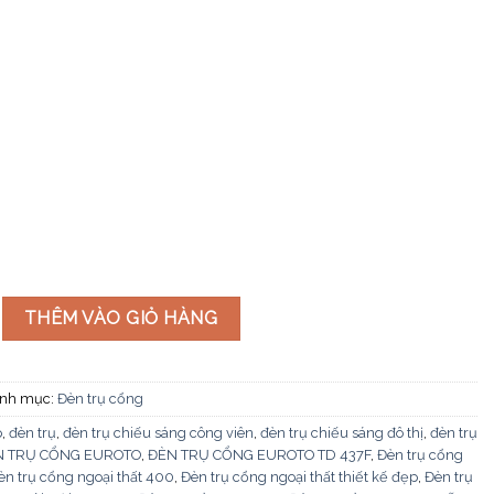
D-437E số lượng
THÊM VÀO GIỎ HÀNG
nh mục:
Đèn trụ cổng
p
,
đèn trụ
,
đèn trụ chiếu sáng công viên
,
đèn trụ chiếu sáng đô thị
,
đèn trụ
N TRỤ CỔNG EUROTO
,
ĐÈN TRỤ CỔNG EUROTO TD 437F
,
Đèn trụ cổng
èn trụ cổng ngoại thất 400
,
Đèn trụ cổng ngoại thất thiết kế đẹp
,
Đèn trụ