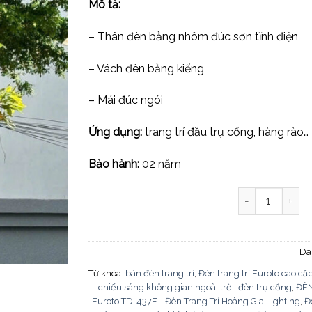
Mô tả:
– Thân đèn bằng nhôm đúc sơn tĩnh điện
– Vách đèn bằng kiếng
– Mái đúc ngói
Ứng dụng:
trang trí đầu trụ cổng, hàng rào…
Bảo hành:
02 năm
Đèn trụ cổng T
Da
Từ khóa:
bán đèn trang trí
,
Đèn trang trí Euroto cao cấ
chiếu sáng không gian ngoài trời
,
đèn trụ cổng
,
ĐÈ
Euroto TD-437E - Đèn Trang Trí Hoàng Gia Lighting
,
Đ