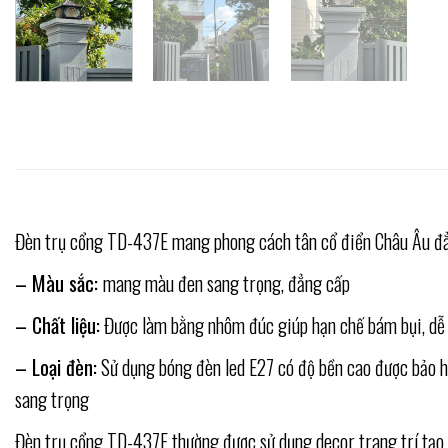
Đèn trụ cổng TD-437E mang phong cách tân cổ điển Châu Âu đẳn
– Màu sắc:
mang màu đen sang trọng, đẳng cấp
– Chất liệu:
Được làm bằng nhôm đúc giúp hạn chế bám bụi, dễ d
– Loại đèn:
Sử dụng bóng đèn led E27 có độ bền cao được bảo h
sang trọng
Đèn trụ cổng TD-437E thường được sử dụng decor trang trí tạo đ