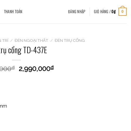
THANH TOÁN
ĐĂNG NHẬP
GIỎ HÀNG /
0
₫
0
 TRÍ
/
ĐÈN NGOẠI THẤT
/
ĐÈN TRỤ CỔNG
trụ cổng TD-437E
,000
2,990,000
₫
₫
0mm