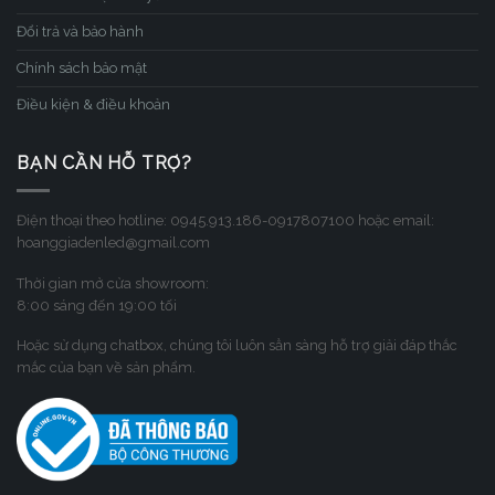
Đổi trả và bảo hành
Chính sách bảo mật
Điều kiện & điều khoản
BẠN CẦN HỖ TRỢ?
Điện thoại theo hotline: 0945.913.186-0917807100 hoặc email:
hoanggiadenled@gmail.com
Thời gian mở cửa showroom:
8:00 sáng đến 19:00 tối
Hoặc sử dụng chatbox, chúng tôi luôn sẳn sàng hỗ trợ giải đáp thắc
mắc của bạn về sản phẩm.