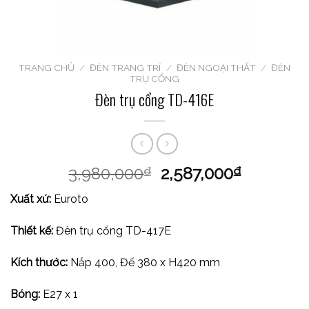
TRANG CHỦ
/
ĐÈN TRANG TRÍ
/
ĐÈN NGOẠI THẤT
/
ĐÈN
TRỤ CỔNG
Đèn trụ cổng TD-416E
3,980,000
2,587,000
₫
₫
Xuất xứ:
Euroto
Thiết kế:
Đèn trụ cổng TD-417E
Kích thước:
Nắp 400, Đế 380 x H420 mm
Bóng:
E27 x 1