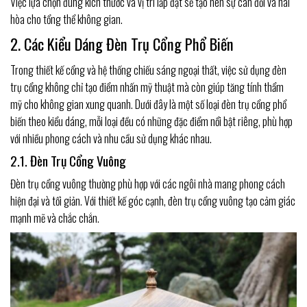
Việc lựa chọn đúng kích thước và vị trí lắp đặt sẽ tạo nên sự cân đối và hài
hòa cho tổng thể không gian.
2. Các Kiểu Dáng Đèn Trụ Cổng Phổ Biến
Trong thiết kế cổng và hệ thống chiếu sáng ngoại thất, việc sử dụng đèn
trụ cổng không chỉ tạo điểm nhấn mỹ thuật mà còn giúp tăng tính thẩm
mỹ cho không gian xung quanh. Dưới đây là một số loại đèn trụ cổng phổ
biến theo kiểu dáng, mỗi loại đều có những đặc điểm nổi bật riêng, phù hợp
với nhiều phong cách và nhu cầu sử dụng khác nhau.
2.1. Đèn Trụ Cổng Vuông
Đèn trụ cổng vuông thường phù hợp với các ngôi nhà mang phong cách
hiện đại và tối giản. Với thiết kế góc cạnh, đèn trụ cổng vuông tạo cảm giác
mạnh mẽ và chắc chắn.