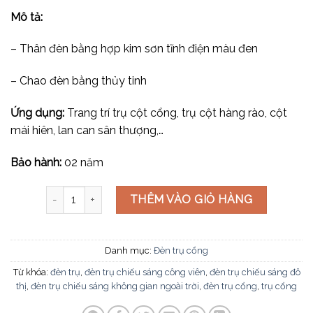
Mô tả:
– Thân đèn bằng hợp kim sơn tĩnh điện màu đen
– Chao đèn bằng thủy tinh
Ứng dụng:
Trang trí trụ cột cổng, trụ cột hàng rào, cột
mái hiên, lan can sân thượng,…
Bảo hành:
02 năm
Đèn trụ cổng TD-416E số lượng
THÊM VÀO GIỎ HÀNG
Danh mục:
Đèn trụ cổng
Từ khóa:
đèn trụ
,
đèn trụ chiếu sáng công viên
,
đèn trụ chiếu sáng đô
thị
,
đèn trụ chiếu sáng không gian ngoài trời
,
đèn trụ cổng
,
trụ cổng