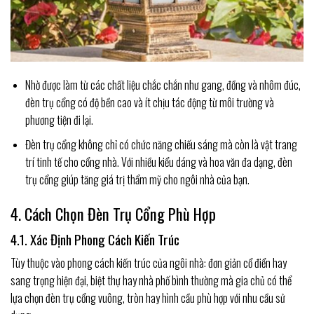
Nhờ được làm từ các chất liệu chắc chắn như gang, đồng và nhôm đúc,
đèn trụ cổng có độ bền cao và ít chịu tác động từ môi trường và
phương tiện đi lại.
Đèn trụ cổng không chỉ có chức năng chiếu sáng mà còn là vật trang
trí tinh tế cho cổng nhà. Với nhiều kiểu dáng và hoa văn đa dạng, đèn
trụ cổng giúp tăng giá trị thẩm mỹ cho ngôi nhà của bạn.
4. Cách Chọn Đèn Trụ Cổng Phù Hợp
4.1. Xác Định Phong Cách Kiến Trúc
Tùy thuộc vào phong cách kiến trúc của ngôi nhà: đơn giản cổ điển hay
sang trọng hiện đại, biệt thự hay nhà phố bình thường mà gia chủ có thể
lựa chọn đèn trụ cổng vuông, tròn hay hình cầu phù hợp với nhu cầu sử