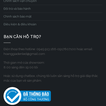
Chính sách vận chuyển
Đổi trả và bảo hành
Chính sách bảo mật
Điều kiện & điều khoản
BẠN CẦN HỖ TRỢ?
Điện thoại theo hotline: 0945.913.186-0917807100 hoặc email:
hoanggiadenled@gmail.com
Thời gian mở cửa showroom:
8:00 sáng đến 19:00 tối
Hoặc sử dụng chatbox, chúng tôi luôn sẳn sàng hỗ trợ giải đáp thắc
mắc của bạn về sản phẩm.