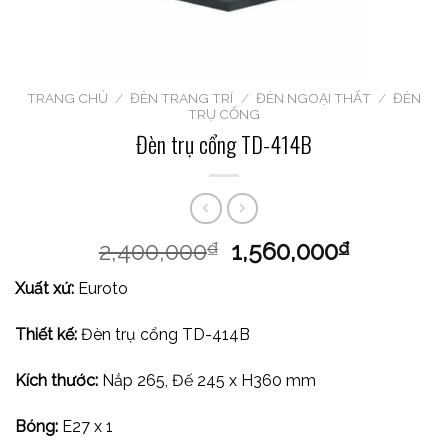
TRANG CHỦ
/
ĐÈN TRANG TRÍ
/
ĐÈN NGOẠI THẤT
/
ĐÈN
TRỤ CỔNG
Đèn trụ cổng TD-414B
2,400,000
1,560,000
₫
₫
Xuất xứ:
Euroto
Thiết kế:
Đèn trụ cổng TD-414B
Kích thước:
Nắp 265, Đế 245 x H360 mm
Bóng:
E27 x 1