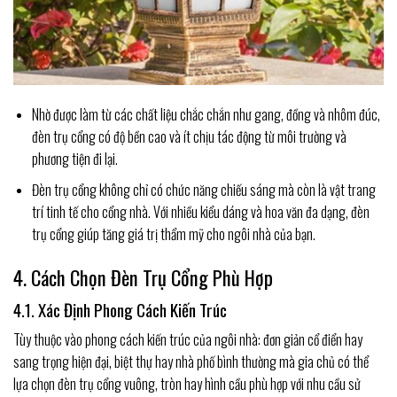
Nhờ được làm từ các chất liệu chắc chắn như gang, đồng và nhôm đúc,
đèn trụ cổng có độ bền cao và ít chịu tác động từ môi trường và
phương tiện đi lại.
Đèn trụ cổng không chỉ có chức năng chiếu sáng mà còn là vật trang
trí tinh tế cho cổng nhà. Với nhiều kiểu dáng và hoa văn đa dạng, đèn
trụ cổng giúp tăng giá trị thẩm mỹ cho ngôi nhà của bạn.
4. Cách Chọn Đèn Trụ Cổng Phù Hợp
4.1. Xác Định Phong Cách Kiến Trúc
Tùy thuộc vào phong cách kiến trúc của ngôi nhà: đơn giản cổ điển hay
sang trọng hiện đại, biệt thự hay nhà phố bình thường mà gia chủ có thể
lựa chọn đèn trụ cổng vuông, tròn hay hình cầu phù hợp với nhu cầu sử