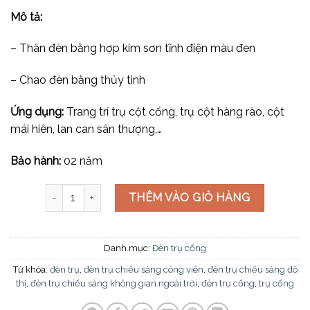
Mô tả:
– Thân đèn bằng hợp kim sơn tĩnh điện màu đen
– Chao đèn bằng thủy tinh
Ứng dụng:
Trang trí trụ cột cổng, trụ cột hàng rào, cột
mái hiên, lan can sân thượng,…
Bảo hành:
02 năm
Đèn trụ cổng TD-414B số lượng
THÊM VÀO GIỎ HÀNG
Danh mục:
Đèn trụ cổng
Từ khóa:
đèn trụ
,
đèn trụ chiếu sáng công viên
,
đèn trụ chiếu sáng đô
thị
,
đèn trụ chiếu sáng không gian ngoài trời
,
đèn trụ cổng
,
trụ cổng