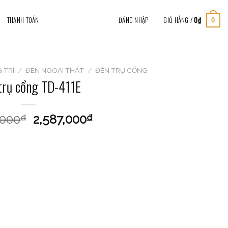
THANH TOÁN
ĐĂNG NHẬP
GIỎ HÀNG /
0
₫
0
 TRÍ
/
ĐÈN NGOẠI THẤT
/
ĐÈN TRỤ CỔNG
trụ cổng TD-411E
,000
2,587,000
₫
₫