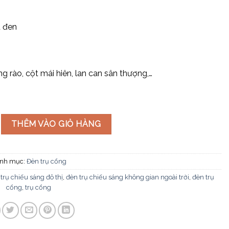
u đen
ng rào, cột mái hiên, lan can sân thượng,…
D-411E số lượng
THÊM VÀO GIỎ HÀNG
nh mục:
Đèn trụ cổng
trụ chiếu sáng đô thị
,
đèn trụ chiếu sáng không gian ngoài trời
,
đèn trụ
cổng
,
trụ cổng