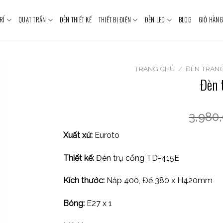
RÍ
QUẠT TRẦN
ĐÈN THIẾT KẾ
THIẾT BỊ ĐIỆN
ĐÈN LED
BLOG
GIỎ HÀNG
TRANG CHỦ
/
ĐÈN TRANG
Đèn 
3,980
Xuất xứ:
Euroto
Thiết kế:
Đèn trụ cổng TD-415E
Kích thước:
Nắp 400, Đế 380 x H420mm
Bóng:
E27 x 1