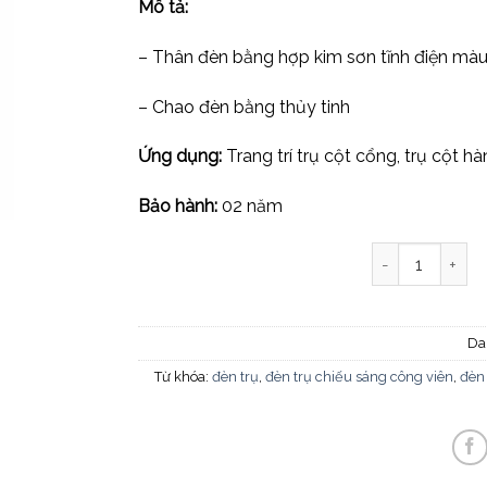
Mô tả:
– Thân đèn bằng hợp kim sơn tĩnh điện mà
– Chao đèn bằng thủy tinh
Ứng dụng:
Trang trí trụ cột cổng, trụ cột hà
Bảo hành:
02 năm
Đèn trụ cổng T
Da
Từ khóa:
đèn trụ
,
đèn trụ chiếu sáng công viên
,
đèn 