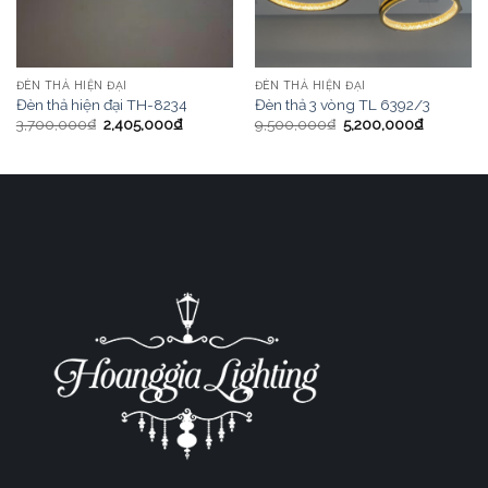
ĐÈN THẢ HIỆN ĐẠI
ĐÈN THẢ HIỆN ĐẠI
Đèn thả hiện đại TH-8234
Đèn thả 3 vòng TL 6392/3
3,700,000
₫
2,405,000
₫
9,500,000
₫
5,200,000
₫