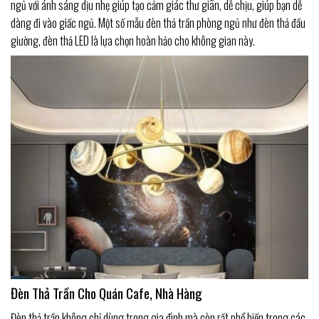
ngủ với ánh sáng dịu nhẹ giúp tạo cảm giác thư giãn, dễ chịu, giúp bạn dễ
dàng đi vào giấc ngủ. Một số mẫu đèn thả trần phòng ngủ như đèn thả đầu
giường, đèn thả LED là lựa chọn hoàn hảo cho không gian này.
Đèn Thả Trần Cho Quán Cafe, Nhà Hàng
Đèn thả trần không chỉ dùng trong gia đình mà còn rất phổ biến trong các