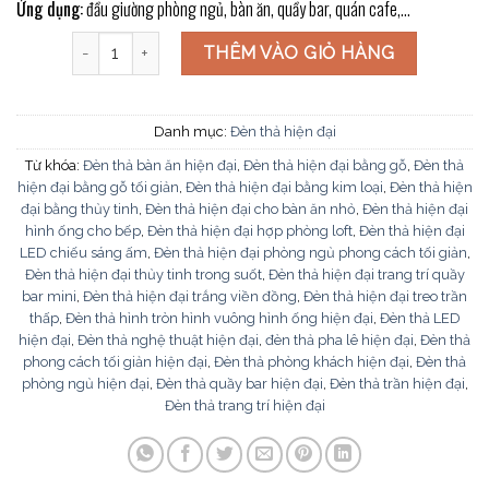
Ứng dụng:
đầu giường phòng ngủ, bàn ăn, quầy bar, quán cafe,…
Đèn thả thiết kế TTK144 số lượng
THÊM VÀO GIỎ HÀNG
Danh mục:
Đèn thả hiện đại
Từ khóa:
Đèn thả bàn ăn hiện đại
,
Đèn thả hiện đại bằng gỗ
,
Đèn thả
hiện đại bằng gỗ tối giản
,
Đèn thả hiện đại bằng kim loại
,
Đèn thả hiện
đại bằng thủy tinh
,
Đèn thả hiện đại cho bàn ăn nhỏ
,
Đèn thả hiện đại
hình ống cho bếp
,
Đèn thả hiện đại hợp phòng loft
,
Đèn thả hiện đại
LED chiếu sáng ấm
,
Đèn thả hiện đại phòng ngủ phong cách tối giản
,
Đèn thả hiện đại thủy tinh trong suốt
,
Đèn thả hiện đại trang trí quầy
bar mini
,
Đèn thả hiện đại trắng viền đồng
,
Đèn thả hiện đại treo trần
thấp
,
Đèn thả hình tròn hình vuông hình ống hiện đại
,
Đèn thả LED
hiện đại
,
Đèn thả nghệ thuật hiện đại
,
đèn thả pha lê hiện đại
,
Đèn thả
phong cách tối giản hiện đại
,
Đèn thả phòng khách hiện đại
,
Đèn thả
phòng ngủ hiện đại
,
Đèn thả quầy bar hiện đại
,
Đèn thả trần hiện đại
,
Đèn thả trang trí hiện đại