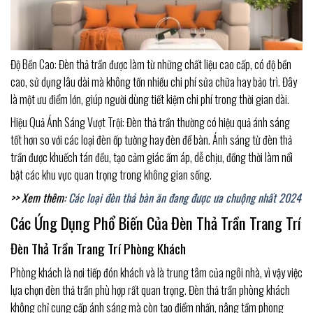
Độ Bền Cao: Đèn thả trần được làm từ những chất liệu cao cấp, có độ bền
cao, sử dụng lâu dài mà không tốn nhiều chi phí sửa chữa hay bảo trì. Đây
là một ưu điểm lớn, giúp người dùng tiết kiệm chi phí trong thời gian dài.
Hiệu Quả Ánh Sáng Vượt Trội: Đèn thả trần thường có hiệu quả ánh sáng
tốt hơn so với các loại đèn ốp tường hay đèn để bàn. Ánh sáng từ đèn thả
trần được khuếch tán đều, tạo cảm giác ấm áp, dễ chịu, đồng thời làm nổi
bật các khu vực quan trọng trong không gian sống.
>> Xem thêm:
Các loại đèn thả bàn ăn đang được ưa chuộng nhất 2024
Các Ứng Dụng Phổ Biến Của Đèn Thả Trần Trang Trí
Đèn Thả Trần Trang Trí Phòng Khách
Phòng khách là nơi tiếp đón khách và là trung tâm của ngôi nhà, vì vậy việc
lựa chọn đèn thả trần phù hợp rất quan trọng. Đèn thả trần phòng khách
không chỉ cung cấp ánh sáng mà còn tạo điểm nhấn, nâng tầm phong