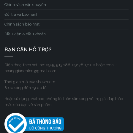
Chính sách vận chuyển
Đổi trả và bảo hành
Chính sách bảo mật
Điều kiện & điều khoản
BẠN CẦN HỖ TRỢ?
Điện thoại theo hotline: 0945.913.186-0917807100 hoặc email:
hoanggiadenled@gmail.com
Thời gian mở cửa showroom:
8:00 sáng đến 19:00 tối
Hoặc sử dụng chatbox, chúng tôi luôn sẳn sàng hỗ trợ giải đáp thắc
mắc của bạn về sản phẩm.