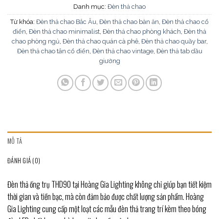
Danh mục:
Đèn thả chao
Từ khóa:
Đèn thả chao Bắc Âu
,
Đèn thả chao bàn ăn
,
Đèn thả chao cổ
điển
,
Đèn thả chao minimalist
,
Đèn thả chao phòng khách
,
Đèn thả
chao phòng ngủ
,
Đèn thả chao quán cà phê
,
Đèn thả chao quầy bar
,
Đèn thả chao tân cổ điển
,
Đèn thả chao vintage
,
Đèn thả tab dầu
giường
MÔ TẢ
ĐÁNH GIÁ (0)
Đèn thả ống trụ THD90 tại Hoàng Gia Lighting không chỉ giúp bạn tiết kiệm
thời gian và tiền bạc, mà còn đảm bảo được chất lượng sản phẩm. Hoàng
Gia Lighting cung cấp một loạt các mẫu đèn thả trang trí kèm theo bóng