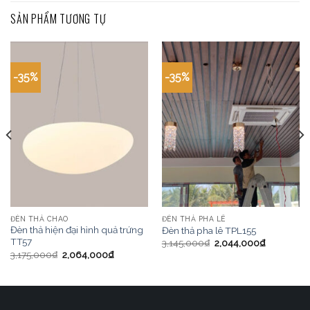
SẢN PHẨM TƯƠNG TỰ
-35%
-35%
ĐÈN THẢ CHAO
ĐÈN THẢ PHA LÊ
Đèn thả hiện đại hình quả trứng
Đèn thả pha lê TPL155
TT57
3,145,000
₫
2,044,000
₫
3,175,000
₫
2,064,000
₫