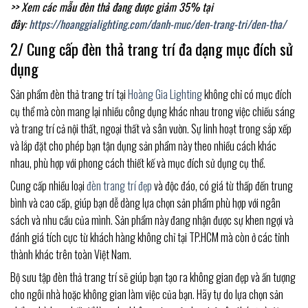
>> Xem các mẫu đèn thả đang được giảm 35% tại
đây:
https://hoanggialighting.com/danh-muc/den-trang-tri/den-tha/
2/ Cung cấp đèn thả trang trí đa dạng mục đích sử
dụng
Sản phẩm đèn thả trang trí tại
Hoàng Gia Lighting
không chỉ có mục đích
cụ thể mà còn mang lại nhiều công dụng khác nhau trong việc chiếu sáng
và trang trí cả nội thất, ngoại thất và sân vườn. Sự linh hoạt trong sắp xếp
và lắp đặt cho phép bạn tận dụng sản phẩm này theo nhiều cách khác
nhau, phù hợp với phong cách thiết kế và mục đích sử dụng cụ thể.
Cung cấp nhiều loại
đèn trang trí đẹp
và độc đáo, có giá từ thấp đến trung
bình và cao cấp, giúp bạn dễ dàng lựa chọn sản phẩm phù hợp với ngân
sách và nhu cầu của mình. Sản phẩm này đang nhận được sự khen ngợi và
đánh giá tích cực từ khách hàng không chỉ tại TP.HCM mà còn ở các tỉnh
thành khác trên toàn Việt Nam.
Bộ sưu tập đèn thả trang trí sẽ giúp bạn tạo ra không gian đẹp và ấn tượng
cho ngôi nhà hoặc không gian làm việc của bạn. Hãy tự do lựa chọn sản