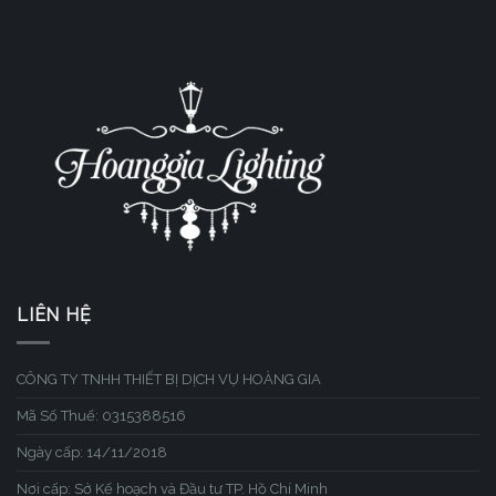
LIÊN HỆ
CÔNG TY TNHH THIẾT BỊ DỊCH VỤ HOÀNG GIA
Mã Số Thuế: 0315388516
Ngày cấp: 14/11/2018
Nơi cấp: Sở Kế hoạch và Đầu tư TP. Hồ Chí Minh