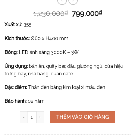
1,230,000
799,000
₫
₫
Xuất xứ:
355
Kích thước:
Ø60 x H400 mm
Bóng:
LED ánh sáng 3000K – 3W
Ứng dụng:
bàn ăn, quầy bar, đầu giường ngủ, cửa hiệu
trưng bày, nhà hàng, quán café…
Đặc điểm:
Thân đèn bằng kim loại xi màu đen
Bảo hành:
02 năm
Đèn thả ống trụ THD90 số lượng
THÊM VÀO GIỎ HÀNG