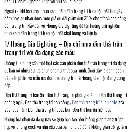
đèn LED chất lượng phù hợp với nhu cầu của bạn.
Ngoài ra, khi bạn chọn mua sản phẩm đèn trang trí treo nội thất từ ngày
hôm nay, sẽ nhận được mức giá ưu đãi giảm đến 35% cho tất cả các dòng
đèn trang trí. Hãy đến với Hoàng Gia Lighting để tận hưởng trải nghiệm
mua sắm đèn trang trí treo nội thất chất lượng và tiện lợi.
1/ Hoàng Gia Lighting – Địa chỉ mua đèn thả trần
trang trí với đa dạng các mẫu
Hoàng Gia cung cấp một loạt các sản phẩm đèn thả trần trang trí đa dạng
để bạn có nhiều sự lựa chọn cho nội thất của mình. Dưới đây là danh sách
các sản phẩm và mẫu mã đèn thả trang trí mà Hoàng Gia hiện đang cung
cấp:
Đèn thả trang trí bàn ăn ; Đèn thả trang trí phòng khách ; Đèn thả trang trí
phòng ngủ ; Đèn thả trang trí ban công ;
Đèn thả trang trí quán cafe
, trà
sữa, quán ăn ; Đèn thả trang trí quầy bar; Đèn thả bàn ăn hiện đại.
Những lựa chọn đa dạng này sẽ giúp bạn tạo nên không gian trang trí phù
hợp với phong cách và nhu cầu của bạn, cho dù đó là không gian sống, làm