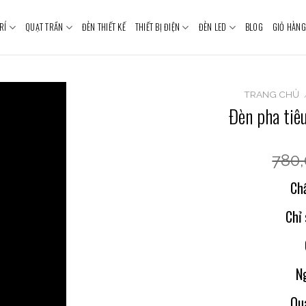
RÍ
QUẠT TRẦN
ĐÈN THIẾT KẾ
THIẾT BỊ ĐIỆN
ĐÈN LED
BLOG
GIỎ HÀNG
TRANG CHỦ
Đèn pha tiê
780
Chấ
Chỉ
N
Qu