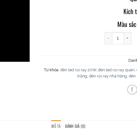
Kích 
Màu sắc
Đèn pha tiêu đi
Dan
Từ khóa:
đèn led rọi ray 20W
,
đèn led rọi ray quán
,
trắng
,
đèn rọi ray nhà hàng
,
đèn 
MÔ TẢ
ĐÁNH GIÁ (0)