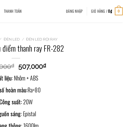
THANH TOÁN
ĐĂNG NHẬP
GIỎ HÀNG /
0
₫
0
/
ĐÈN LED
/
ĐÈN LED RỌI RAY
u điểm thanh ray FR-282
,000
507,000
₫
₫
t liệu
: Nhôm + ABS
 số hoàn màu
:Ra>80
Công suất:
20W
guồn sáng
: Epistal
ang thông
: 1600lm