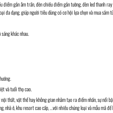
u điểm gắn âm trần, đèn chiếu điểm gắn tường, đèn led thanh ray 
ại đa dạng, giúp người tiêu dùng có cơ hội lựa chọn và mua sắm tù
ộ sáng khác nhau.
 hướng.
ệt và tuổi thọ cao.
g nội thất, vật thể hay không gian nhằm tạo ra điểm nhấn, sự nổi 
g, nhà ở, khu resort cao cấp, …với nhiều chủng loại và mẫu mã để 