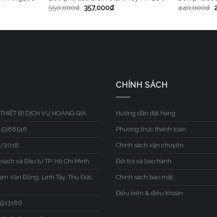
550,000
₫
357,000
₫
440,000
₫
CHÍNH SÁCH
THIẾT BỊ DỊCH VỤ HOÀNG GIA
Hướng dẫn đặt hàng
315388516
Phương thức thanh toán
1/2018
Chính sách vận chuyển
hoạch và Đầu tư TP. Hồ Chí Minh
Đổi trả và bảo hành
hạm Văn Đồng, Linh Tây, Thủ Đức,
Chính sách bảo mật
Điều kiện & điều khoản
45913186