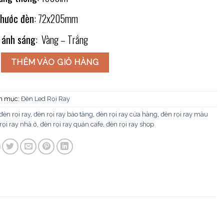
thước đèn
: 72x205mm
 ánh sáng
: Vàng – Trắng
ểm thanh ray FR-282 số lượng
THÊM VÀO GIỎ HÀNG
h mục:
Đèn Led Rọi Ray
đèn rọi ray
,
đèn rọi ray bảo tàng
,
đèn rọi ray cửa hàng
,
đèn rọi ray màu
rọi ray nhà ở
,
đèn rọi ray quán cafe
,
đèn rọi ray shop