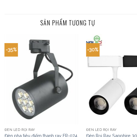
SẢN PHẨM TƯƠNG TỰ
-35%
-30%
ĐÈN LED RỌI RAY
ĐÈN LED RỌI RAY
Đèn pha tiêu điểm thanh ray FR-074
Đèn Rọi Ray Sapphire 3