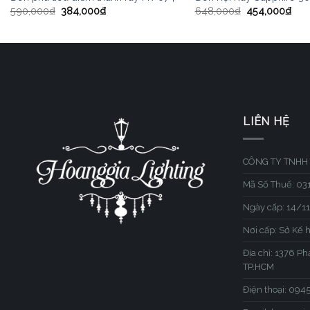
590,000
₫
384,000
₫
648,000
₫
454,000
₫
LIÊN HỆ
CÔNG TY TNHH 
Mã Số Thuế: 0
Ngày cấp: 14/1
Nơi cấp: Sở Kế 
Địa chỉ: 1376 P
TP.HCM
Điện thoại: 09