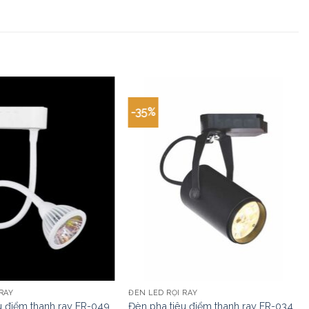
-35%
RAY
ĐÈN LED RỌI RAY
u điểm thanh ray FR-049
Đèn pha tiêu điểm thanh ray FR-034