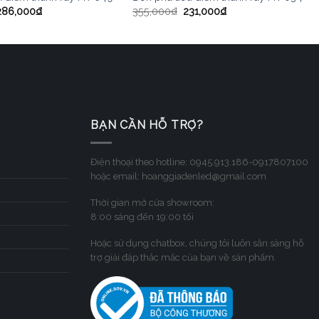
286,000
₫
355,000
₫
231,000
₫
BẠN CẦN HỖ TRỢ?
Điện thoại theo hotline: 0945.913.186-0917807100
hoặc email: hoanggiadenled@gmail.com
Thời gian mở cửa showroom:
8:00 sáng đến 19:00 tối
Hoặc sử dụng chatbox, chúng tôi luôn sẳn sàng hỗ
trợ giải đáp thắc mắc của bạn về sản phẩm.