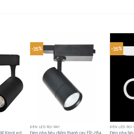
-35%
-35%
ĐÈN LED RỌI RAY
ĐÈN LED RỌI 
0W KingLed
Đèn pha tiêu điểm thanh ray FR-284
Đèn pha tiê