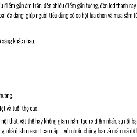
u điểm gắn âm trần, đèn chiếu điểm gắn tường, đèn led thanh ray 
ại đa dạng, giúp người tiêu dùng có cơ hội lựa chọn và mua sắm tù
ộ sáng khác nhau.
 hướng.
ệt và tuổi thọ cao.
g nội thất, vật thể hay không gian nhằm tạo ra điểm nhấn, sự nổi 
g, nhà ở, khu resort cao cấp, …với nhiều chủng loại và mẫu mã để 