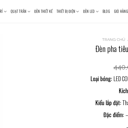
RÍ
QUẠT TRẦN
ĐÈN THIẾT KẾ
THIẾT BỊ ĐIỆN
ĐÈN LED
BLOG
GIỎ HÀNG
TRANG CHỦ
Đèn pha tiê
440
Loại bóng:
LED CO
Kích
Kiểu lắp đặt:
Tha
Đặc điểm:
–