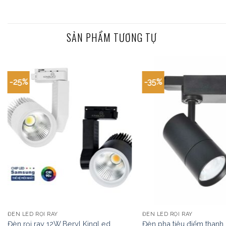
SẢN PHẨM TƯƠNG TỰ
-25%
-35%
ĐÈN LED RỌI RAY
ĐÈN LED RỌI RAY
Đèn rọi ray 12W Beryl KingLed
Đèn pha tiêu điểm thanh