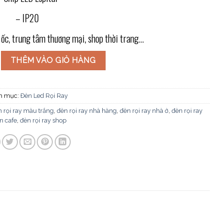
– IP20
c, trung tâm thương mại, shop thời trang…
ểm thanh ray FR-050 số lượng
THÊM VÀO GIỎ HÀNG
h mục:
Đèn Led Rọi Ray
 rọi ray màu trắng
,
đèn rọi ray nhà hàng
,
đèn rọi ray nhà ở
,
đèn rọi ray
n cafe
,
đèn rọi ray shop