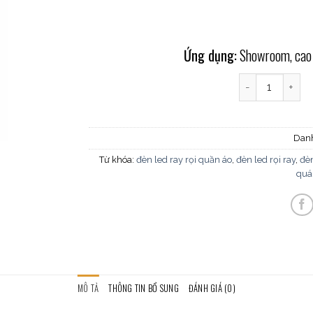
Ứng dụng:
Showroom, cao ố
Đèn pha tiêu đi
Dan
Từ khóa:
đèn led ray rọi quần áo
,
đèn led rọi ray
,
đèn
quá
MÔ TẢ
THÔNG TIN BỔ SUNG
ĐÁNH GIÁ (0)