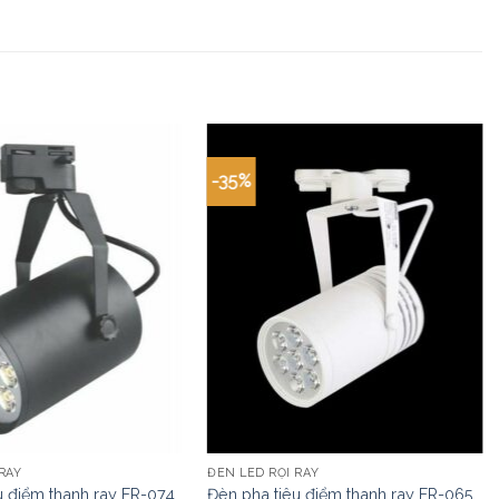
-35%
RAY
ĐÈN LED RỌI RAY
u điểm thanh ray FR-074
Đèn pha tiêu điểm thanh ray FR-065