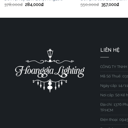
378,000
₫
284,000
₫
550,000
₫
357,000
₫
LIÊN HỆ
CÔNG TY TNHH 
Mã Số Thuế: 0
Ngày cấp: 14/1
Nơi cấp: Sở Kế 
Địa chỉ: 1376 P
TP.HCM
Điện thoại: 09