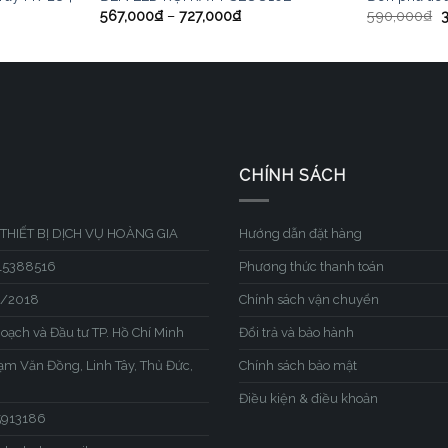
567,000
₫
–
727,000
₫
590,000
₫
CHÍNH SÁCH
THIẾT BỊ DỊCH VỤ HOÀNG GIA
Hướng dẫn đặt hàng
315388516
Phương thức thanh toán
1/2018
Chính sách vận chuyển
hoạch và Đầu tư TP. Hồ Chí Minh
Đổi trả và bảo hành
hạm Văn Đồng, Linh Tây, Thủ Đức,
Chính sách bảo mật
Điều kiện & điều khoản
45913186