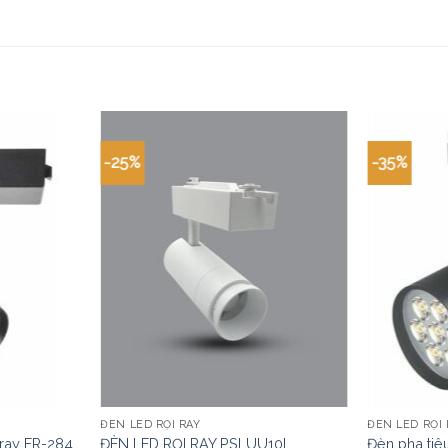
-25%
-35%
ĐÈN LED RỌI RAY
ĐÈN LED RỌI 
 ray FR-284
ĐÈN LED RỌI RAY PSLUU10L
Đèn pha tiê