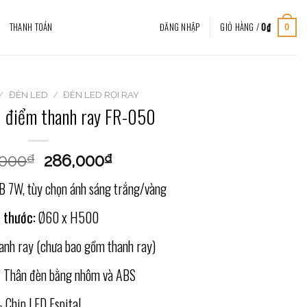
THANH TOÁN
ĐĂNG NHẬP
GIỎ HÀNG /
0
₫
0
/
ĐÈN LED
/
ĐÈN LED RỌI RAY
u điểm thanh ray FR-050
,000
286,000
₫
₫
B 7W, tùy chọn ánh sáng trắng/vàng
 thước:
Ø60 x H500
nh ray (chưa bao gồm thanh ray)
 Thân đèn bằng nhôm và ABS
– Chip LED Espital