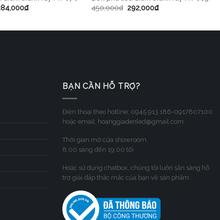
384,000
₫
450,000
₫
292,000
₫
BẠN CẦN HỖ TRỢ?
Điện thoại theo hotline: 0945.913.186-0917807100
hoặc email: hoanggiadenled@gmail.com
Thời gian mở cửa showroom:
8:00 sáng đến 19:00 tối
Hoặc sử dụng chatbox, chúng tôi luôn sẳn sàng hỗ
trợ giải đáp thắc mắc của bạn về sản phẩm.