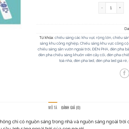
Đèn Pha NLMT 
Da
Từ khóa:
chiếu sáng các khu vực rộng lớn
,
chiếu sá
sáng khu công nghiệp
,
Chiếu sáng khu vực công c
chiếu sáng sân vườn ngoài trời
,
ĐÈN PHA
,
đèn pha b
đèn pha chiếu sáng khuôn viên cây cối
,
đèn pha chiế
toà nhà
,
đèn pha led
,
đèn pha led giá rẻ
,
MÔ TẢ
ĐÁNH GIÁ (0)
ông chỉ có nguồn sáng trong nhà và nguồn sáng ngoài trời cũ
u cầu ánh sáng ngoài trời của con người.