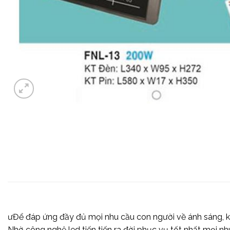
ưĐể đáp ứng đầy đủ mọi nhu cầu con người về ánh sáng, kh
Nhờ công nghệ led tiến tiến ra đời phục vụ tốt nhất mọi nh