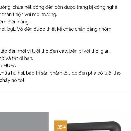
 thường, chưa hết bóng đèn còn được trang bị công nghệ
t thân thiện với môi trường.
iệm điện năng.
khói, bụi… Vỏ đèn được thiết kế chắc chắn bằng nhôm
p đèn mới vì tuổi thọ đèn cao, bền bỉ với thời gian.
 và tắt đi hẳn.
cấp HUFA
hữa hư hại, bảo trì sản phẩm lỗi… do đèn pha có tuổi thọ
cháy nổ tốt.
-35%