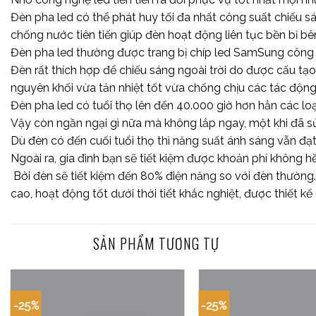
Đèn pha led có thể phát huy tối đa nhất công suất chiếu s
chống nước tiên tiến giúp đèn hoạt động liên tục bền bỉ bên 
Đèn pha led thường được trang bị chíp led SamSung công s
Đèn rất thích hợp để chiếu sáng ngoài trời do được cấu tạ
nguyên khối vừa tản nhiệt tốt vừa chống chịu các tác động
Đèn pha led có tuổi thọ lên đến 40.000 giờ hơn hẳn các lo
Vậy còn ngần ngại gì nữa mà không lắp ngay, một khi đã sử 
Dù đèn có đến cuối tuổi thọ thì năng suất ánh sáng vẫn đạ
Ngoài ra, gia đình bạn sẽ tiết kiệm được khoản phí không
Bởi đèn sẽ tiết kiệm đến 80% điện năng so với đèn thường.
cao, hoạt động tốt dưới thời tiết khắc nghiệt, được thiết k
SẢN PHẨM TƯƠNG TỰ
-25%
-25%