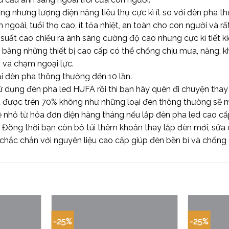
áng nhưng lượng điện năng tiêu thụ cực kì ít so với đèn pha
ngoài, tuổi thọ cao, ít tỏa nhiệt, an toàn cho con người và rấ
uất cao chiếu ra ánh sáng cường độ cao nhưng cực kì tiết k
o bằng những thiết bị cao cấp có thể chống chịu mưa, năng, 
 va chạm ngoại lực.
ại đèn pha thông thường đến 10 lần.
dụng đèn pha led HUFA rồi thì bạn hãy quên đi chuyện thay lắ
t được trên 70% không như những loại đèn thông thường sẽ mờ
 hề nhỏ từ hóa đơn điện hàng tháng nếu lắp đèn pha led cao 
 Đồng thời bạn còn bỏ túi thêm khoản thay lắp đèn mới, sửa c
ế chắc chắn với nguyên liệu cao cấp giúp đèn bền bỉ và chống 
-25%
-25%