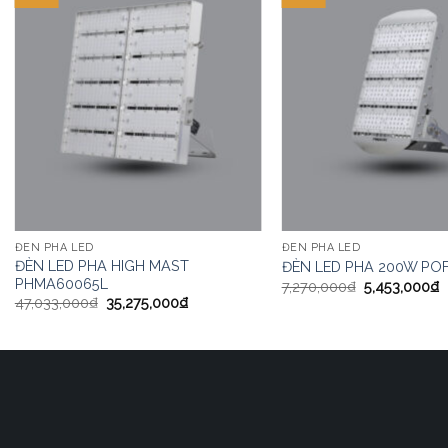
ĐÈN PHA LED
ĐÈN PHA LED
ĐÈN LED PHA HIGH MAST
ĐÈN LED PHA 200W PO
PHMA60065L
7,270,000
₫
5,453,000
₫
47,033,000
₫
35,275,000
₫