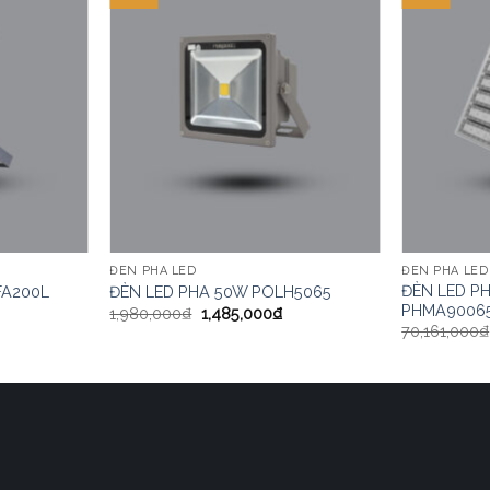
ĐÈN PHA LED
ĐÈN PHA LED
ĐÈN LED P
FA200L
ĐÈN LED PHA 50W POLH5065
PHMA9006
1,980,000
₫
1,485,000
₫
70,161,000
₫