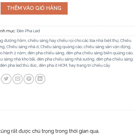
FNL-13 200W số lượng
THÊM VÀO GIỎ HÀNG
nh mục:
Đèn Pha Led
ng đường hầm
,
chiếu sáng hay chiếu rọi cho các tòa nhà biệt thự
,
Chiếu
ộng
,
Chiếu sáng nhà ở
,
Chiếu sáng quảng cáo
,
chiếu sáng sân vận động
,
ảo hành 2 năm
,
đèn pha chiếu sáng
,
đèn pha chiếu sáng biển quảng cáo
,
u sáng nhà kho bãi
,
đèn pha chiếu sáng nhà xưởng
,
đèn pha chiếu sáng
đèn pha led thủ đức
,
đèn pha ở HCM
,
hay trang trí chiếu cây
ng rất được chú trọng trong thời gian qua.