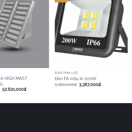
ĐÈN PHA LED
HA HIGH MAST
Đèn FA mẫu A-200W
5L
5,180,000
₫
3,367,000
₫
52,621,000
₫