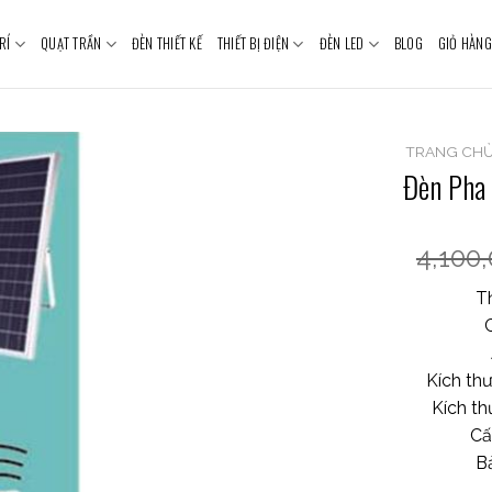
RÍ
QUẠT TRẦN
ĐÈN THIẾT KẾ
THIẾT BỊ ĐIỆN
ĐÈN LED
BLOG
GIỎ HÀNG
TRANG CH
Đèn Pha
4,100
T
Kích th
Kích t
Cấ
B