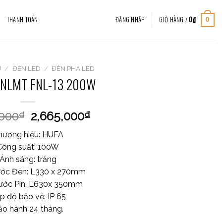
THANH TOÁN
ĐĂNG NHẬP
GIỎ HÀNG /
0
₫
0
Ủ
/
ĐÈN LED
/
ĐÈN PHA LED
 NLMT FNL-13 200W
,000
2,665,000
₫
₫
hương hiệu: HUFA
Công suất: 100W
Ánh sáng: trắng
ước Đèn: L330 x 270mm
hước Pin: L630x 350mm
p độ bảo vệ: IP 65
ảo hành 24 tháng.