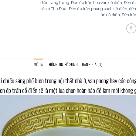
điển sang trọng
,
Đèn ốp trần hoa văn cổ điển
,
Đèn ố
trần ở Thủ Đức.
,
Đèn ốp trần phong cách cổ điển
,
đèn
tân cổ điển
,
Đèn trầ
MÔ TẢ
THÔNG TIN BỔ SUNG
ĐÁNH GIÁ (0)
 chiếu sáng phổ biến trong nội thất nhà ở, văn phòng hay các công
 đèn ốp trần cổ điển sẽ là một lựa chọn hoàn hảo để làm mới không 