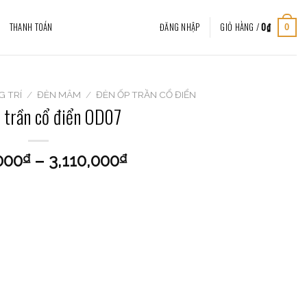
THANH TOÁN
ĐĂNG NHẬP
GIỎ HÀNG /
0
₫
0
G TRÍ
/
ĐÈN MÂM
/
ĐÈN ỐP TRẦN CỔ ĐIỂN
 trần cổ điển OD07
000
–
3,110,000
₫
₫