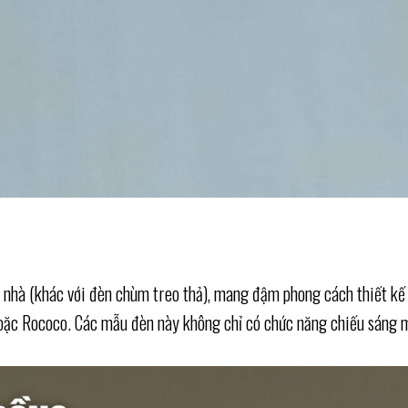
ần nhà (khác với đèn chùm treo thả), mang đậm phong cách thiết kế
oặc Rococo. Các mẫu đèn này không chỉ có chức năng chiếu sáng m