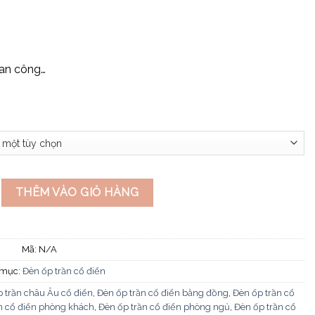
ban công…
 điển OD07 số lượng
THÊM VÀO GIỎ HÀNG
Mã:
N/A
 mục:
Đèn ốp trần cổ điển
 trần châu Âu cổ điển
,
Đèn ốp trần cổ điển bằng đồng
,
Đèn ốp trần cổ
n cổ điển phòng khách
,
Đèn ốp trần cổ điển phòng ngủ
,
Đèn ốp trần cổ