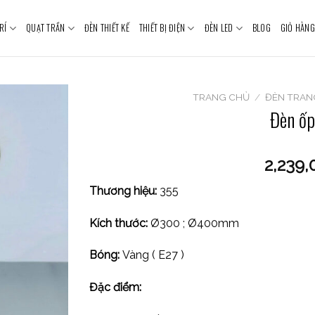
RÍ
QUẠT TRẦN
ĐÈN THIẾT KẾ
THIẾT BỊ ĐIỆN
ĐÈN LED
BLOG
GIỎ HÀNG
TRANG CHỦ
/
ĐÈN TRAN
Đèn ốp
2,239,
Thương hiệu:
355
Kích thước:
Ø300 ; Ø400mm
Bóng:
Vàng ( E27 )
Đặc điểm: