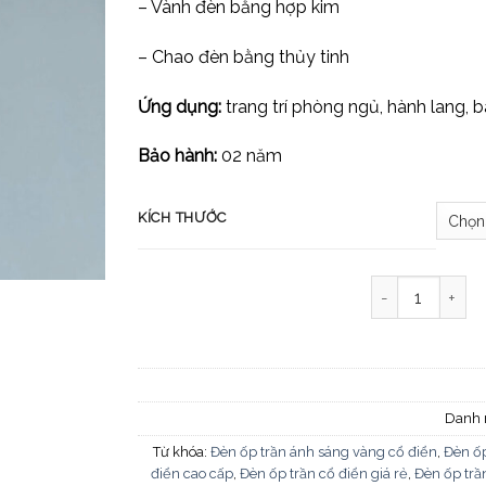
– Vành đèn bằng hợp kim
– Chao đèn bằng thủy tinh
Ứng dụng:
trang trí phòng ngủ, hành lang, 
Bảo hành:
02 năm
KÍCH THƯỚC
Đèn ốp trần cổ
Danh
Từ khóa:
Đèn ốp trần ánh sáng vàng cổ điển
,
Đèn ốp
điển cao cấp
,
Đèn ốp trần cổ điển giá rẻ
,
Đèn ốp trầ