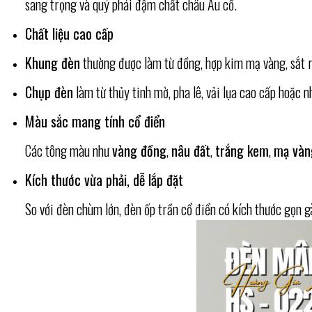
sang trọng và quý phái đậm chất châu Âu cổ.
Chất liệu cao cấp
Khung đèn
thường được làm từ đồng, hợp kim mạ vàng, sắt r
Chụp đèn
làm từ thủy tinh mờ, pha lê, vải lụa cao cấp hoặc 
Màu sắc mang tính cổ điển
Các tông màu như
vàng đồng
,
nâu đất
,
trắng kem
,
mạ vàn
Kích thước vừa phải, dễ lắp đặt
So với đèn chùm lớn, đèn ốp trần cổ điển có kích thước gọn g